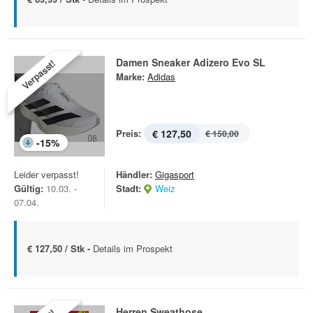
Damen Sneaker Adizero Evo SL
Verpasst!
Marke:
Adidas
Preis:
€ 127,50
€ 150,00
-
15
%
Leider verpasst!
Händler:
Gigasport
Gültig:
10.03. -
Stadt:
Weiz
07.04.
€ 127,50 / Stk -
Details im Prospekt
Herren Sweathose