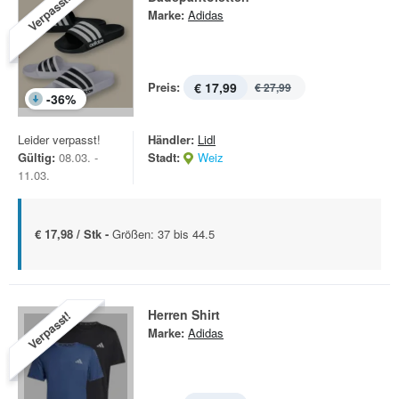
Verpasst!
Marke:
Adidas
Preis:
€ 17,99
€ 27,99
-
36
%
Leider verpasst!
Händler:
Lidl
Gültig:
08.03. -
Stadt:
Weiz
11.03.
€ 17,98 / Stk -
Größen: 37 bis 44.5
Herren Shirt
Verpasst!
Marke:
Adidas