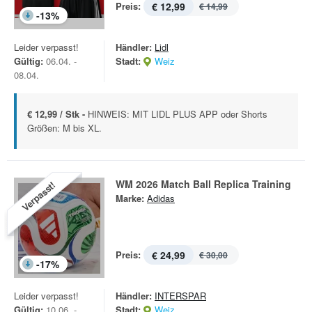
Preis:
€ 12,99
€ 14,99
-
13
%
Leider verpasst!
Händler:
Lidl
Gültig:
06.04. -
Stadt:
Weiz
08.04.
€ 12,99 / Stk -
HINWEIS: MIT LIDL PLUS APP oder Shorts
Größen: M bis XL.
WM 2026 Match Ball Replica Training
Verpasst!
Marke:
Adidas
Preis:
€ 24,99
€ 30,00
-
17
%
Leider verpasst!
Händler:
INTERSPAR
Gültig:
10.06. -
Stadt:
Weiz