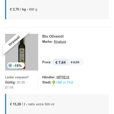
€ 2,70 / kg -
690 g
Bio Olivenöl
Verpasst!
Marke:
Alnatura
Preis:
€ 7,64
€ 8,99
-
15
%
Leider verpasst!
Händler:
MPREIS
Gültig:
20.05. -
Stadt:
Hall in Tirol
27.05.
€ 15,28 / l -
nativ extra 500 ml