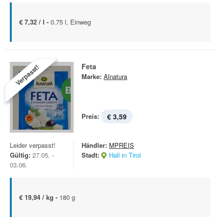
€ 7,32 / l -
0.75 l, Einweg
Feta
Verpasst!
Marke:
Alnatura
Preis:
€ 3,59
Leider verpasst!
Händler:
MPREIS
Gültig:
27.05. -
Stadt:
Hall in Tirol
03.06.
€ 19,94 / kg -
180 g