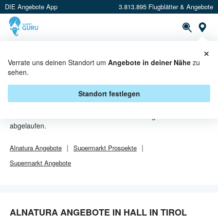
DIE Angebote App
3.813.895 Flugblätter & Angebote
Or
×
PROSPEKTE
ANGEBOTE
CASHBACK
Verrate uns deinen Standort um
Angebote in deiner Nähe
zu
sehen.
ALNATURA ANGEBOTE IN HALL IN
TIROL
Standort festlegen
Von
Alnatura
sind in Hall in Tirol leider alle Angebebote
abgelaufen.
Alnatura
Angebote
Supermarkt
Prospekte
Supermarkt
Angebote
ALNATURA ANGEBOTE IN HALL IN TIROL