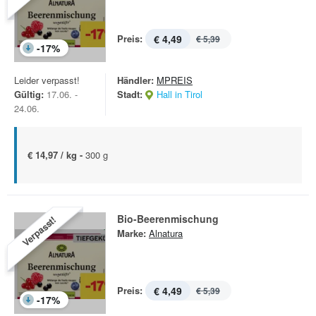
Preis:
€ 4,49
€ 5,39
-
17
%
Leider verpasst!
Händler:
MPREIS
Gültig:
17.06. -
Stadt:
Hall in Tirol
24.06.
€ 14,97 / kg -
300 g
Bio-Beerenmischung
Verpasst!
Marke:
Alnatura
Preis:
€ 4,49
€ 5,39
-
17
%