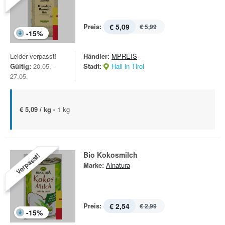
Preis:
€ 5,09
€ 5,99
-
15
%
Leider verpasst!
Händler:
MPREIS
Gültig:
20.05. -
Stadt:
Hall in Tirol
27.05.
€ 5,09 / kg -
1 kg
Bio Kokosmilch
Verpasst!
Marke:
Alnatura
Preis:
€ 2,54
€ 2,99
-
15
%