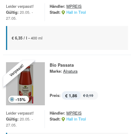
Leider verpasst!
Händler:
MPREIS
Gültig:
20.05. -
Stadt:
Hall in Tirol
27.05.
€ 6,35 / l -
400 ml
Bio Passata
Verpasst!
Marke:
Alnatura
Preis:
€ 1,86
€ 2,19
-
15
%
Leider verpasst!
Händler:
MPREIS
Gültig:
20.05. -
Stadt:
Hall in Tirol
27.05.