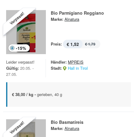
Bio Parmigiano Reggiano
Verpasst!
Marke:
Alnatura
Preis:
€ 1,52
€ 1,79
-
15
%
Leider verpasst!
Händler:
MPREIS
Gültig:
20.05. -
Stadt:
Hall in Tirol
27.05.
€ 38,00 / kg -
gerieben, 40 g
Bio Basmatireis
Verpasst!
Marke:
Alnatura