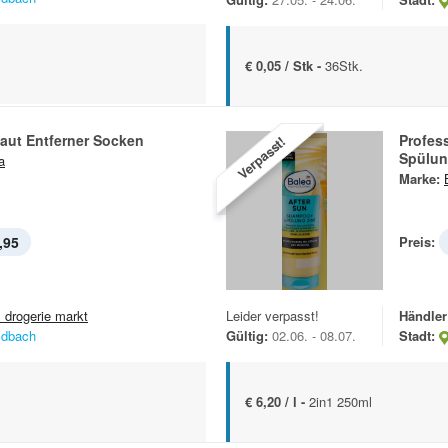
€ 0,05 / Stk -
36Stk.
aut Entferner Socken
Profes
Verpasst!
Spülu
a
Marke:
,95
Preis:
 drogerie markt
Leider verpasst!
Händler
ldbach
Gültig:
02.06. - 08.07.
Stadt:
€ 6,20 / l -
2in1 250ml