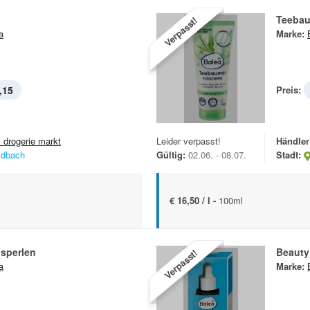
Teebau
Verpasst!
a
Marke:
,15
Preis:
 drogerie markt
Leider verpasst!
Händler
ldbach
Gültig:
02.06. - 08.07.
Stadt:
€ 16,50 / l -
100ml
sperlen
Beauty
Verpasst!
a
Marke: