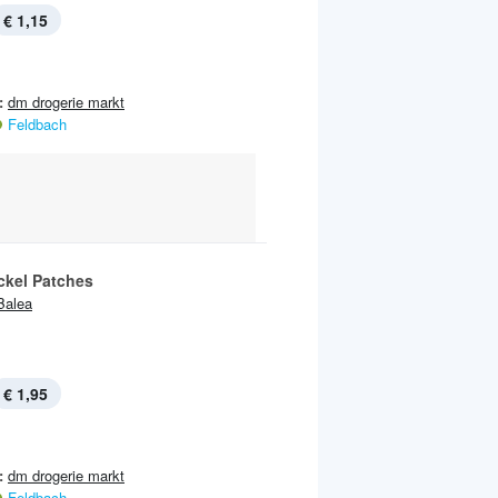
€ 1,15
:
dm drogerie markt
Feldbach
ckel Patches
Balea
€ 1,95
:
dm drogerie markt
Feldbach