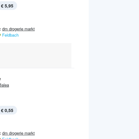
€ 5,95
:
dm drogerie markt
Feldbach
e
Balea
€ 0,55
:
dm drogerie markt