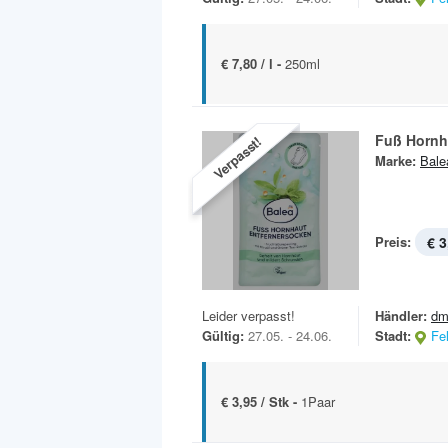
€ 7,80 / l -
250ml
Fuß Hornh
Verpasst!
Marke:
Bale
Preis:
€ 3
Leider verpasst!
Händler:
dm
Gültig:
27.05. - 24.06.
Stadt:
Fe
€ 3,95 / Stk -
1Paar