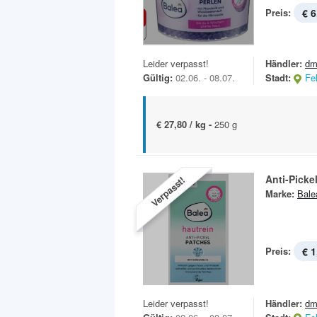
Preis:
€ 6
Leider verpasst!
Händler:
dm
Gültig:
02.06. - 08.07.
Stadt:
Fe
€ 27,80 / kg -
250 g
Anti-Picke
Verpasst!
Marke:
Bale
Preis:
€ 1
Leider verpasst!
Händler:
dm