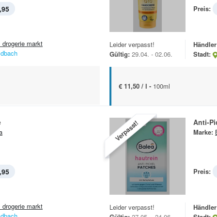
,95
Preis:
 drogerie markt
Leider verpasst!
Händler
ldbach
Gültig:
29.04. - 02.06.
Stadt:
€ 11,50 / l -
100ml
e
Anti-Pi
Verpasst!
a
Marke:
,95
Preis:
 drogerie markt
Leider verpasst!
Händler
ldbach
Gültig:
27.05. - 24.06.
Stadt: