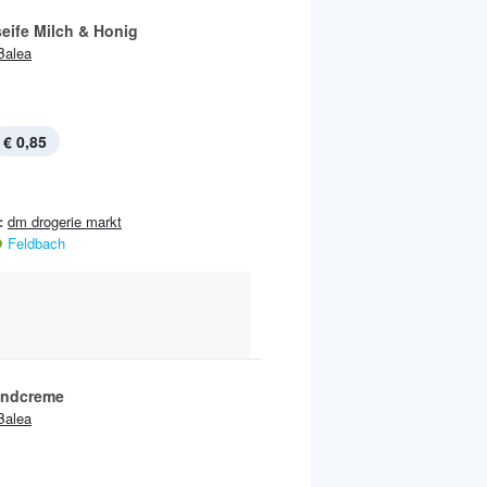
eife Milch & Honig
Balea
€ 0,85
:
dm drogerie markt
Feldbach
andcreme
Balea