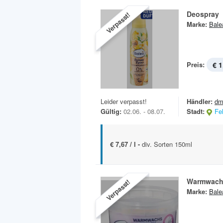
Deospray
Verpasst!
Marke:
Bale
Preis:
€ 1
Leider verpasst!
Händler:
dm
Gültig:
02.06. - 08.07.
Stadt:
Fe
€ 7,67 / l -
div. Sorten 150ml
Warmwach
Verpasst!
Marke:
Bale