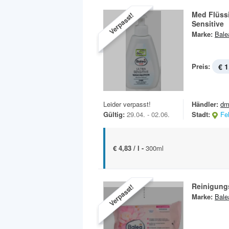
Med Flüssi
Verpasst!
Sensitive
Marke:
Bale
Preis:
€ 1
Leider verpasst!
Händler:
dm
Gültig:
29.04. - 02.06.
Stadt:
Fe
€ 4,83 / l -
300ml
Reinigung
Verpasst!
Marke:
Bale