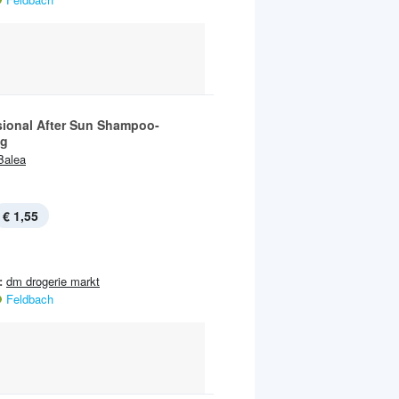
sional After Sun Shampoo-
ng
Balea
€ 1,55
:
dm drogerie markt
Feldbach