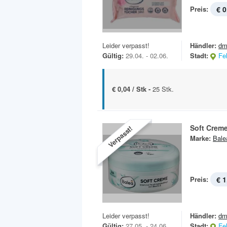
Preis:
€ 0
Leider verpasst!
Händler:
dm
Gültig:
29.04. - 02.06.
Stadt:
Fe
€ 0,04 / Stk -
25 Stk.
Soft Crem
Verpasst!
Marke:
Bale
Preis:
€ 1
Leider verpasst!
Händler:
dm
Gültig:
27.05. - 24.06.
Stadt:
Fe