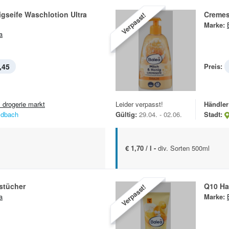
gseife Waschlotion Ultra
Cremes
Verpasst!
Marke:
a
,45
Preis:
 drogerie markt
Leider verpasst!
Händler
ldbach
Gültig:
29.04. - 02.06.
Stadt:
€ 1,70 / l -
div. Sorten 500ml
stücher
Q10 H
Verpasst!
a
Marke: