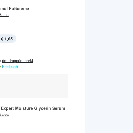
möl Fußcreme
Balea
€ 1,65
:
dm drogerie markt
Feldbach
 Expert Moisture Glycerin Serum
Balea