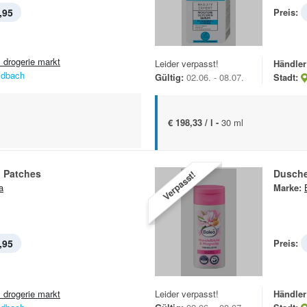
,95
Preis:
 drogerie markt
Leider verpasst!
Händler
ldbach
Gültig:
02.06. - 08.07.
Stadt:
€ 198,33 / l -
30 ml
l Patches
Dusch
Verpasst!
a
Marke:
,95
Preis:
 drogerie markt
Leider verpasst!
Händler