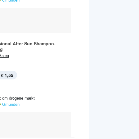
sional After Sun Shampoo-
ng
Balea
€ 1,55
:
dm drogerie markt
Gmunden