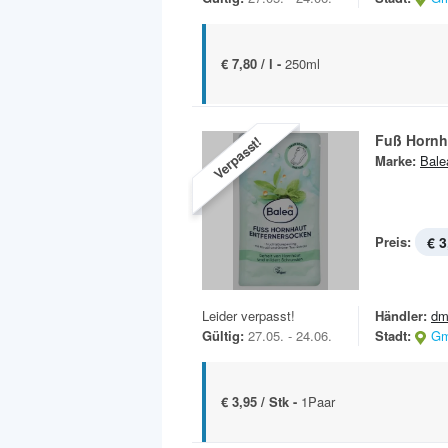
€ 7,80 / l -
250ml
Fuß Hornh
Verpasst!
Marke:
Bale
Preis:
€ 3
Leider verpasst!
Händler:
dm
Gültig:
27.05. - 24.06.
Stadt:
Gm
€ 3,95 / Stk -
1Paar