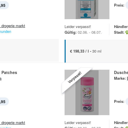
,95
Preis:
 drogerie markt
Leider verpasst!
Händler
unden
Gültig:
02.06. - 08.07.
Stadt:
€ 198,33 / l -
30 ml
l Patches
Dusch
Verpasst!
a
Marke:
,95
Preis:
 drogerie markt
Leider verpasst!
Händler