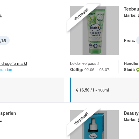
Teebau
Verpasst!
a
Marke:
,15
Preis:
 drogerie markt
Leider verpasst!
Händler
unden
Gültig:
02.06. - 08.07.
Stadt:
€ 16,50 / l -
100ml
sperlen
Beauty
Verpasst!
a
Marke: