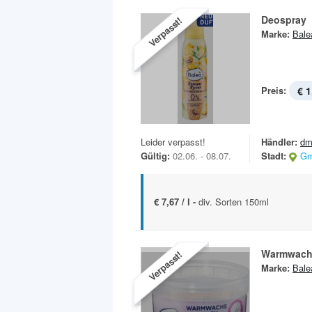
Deospray
Verpasst!
Marke:
Bale
Preis:
€ 1
Leider verpasst!
Händler:
dm
Gültig:
02.06. - 08.07.
Stadt:
Gm
€ 7,67 / l -
div. Sorten 150ml
Warmwach
Verpasst!
Marke:
Bale