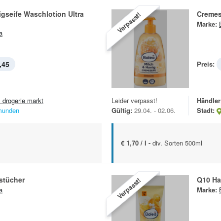
gseife Waschlotion Ultra
Cremes
Verpasst!
Marke:
a
,45
Preis:
 drogerie markt
Leider verpasst!
Händler
unden
Gültig:
29.04. - 02.06.
Stadt:
€ 1,70 / l -
div. Sorten 500ml
stücher
Q10 H
Verpasst!
a
Marke: