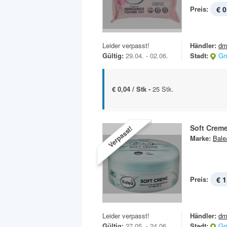
Preis:
€ 0
Leider verpasst!
Händler:
dm
Gültig:
29.04. - 02.06.
Stadt:
Gm
€ 0,04 / Stk -
25 Stk.
Soft Crem
Verpasst!
Marke:
Bale
Preis:
€ 1
Leider verpasst!
Händler:
dm
Gültig:
27.05. - 24.06.
Stadt:
Gm