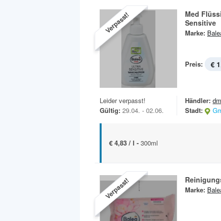
Med Flüssi
Verpasst!
Sensitive
Marke:
Bale
Preis:
€ 1
Leider verpasst!
Händler:
dm
Gültig:
29.04. - 02.06.
Stadt:
Gm
€ 4,83 / l -
300ml
Reinigung
Verpasst!
Marke:
Bale