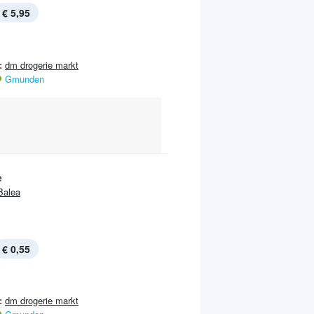
€ 5,95
:
dm drogerie markt
Gmunden
e
Balea
€ 0,55
:
dm drogerie markt