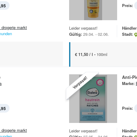
,95
Preis:
 drogerie markt
Leider verpasst!
Händler
unden
Gültig:
29.04. - 02.06.
Stadt:
€ 11,50 / l -
100ml
e
Anti-Pi
Verpasst!
a
Marke:
,95
Preis:
 drogerie markt
Leider verpasst!
Händler
unden
Gültig:
27.05. - 24.06.
Stadt: