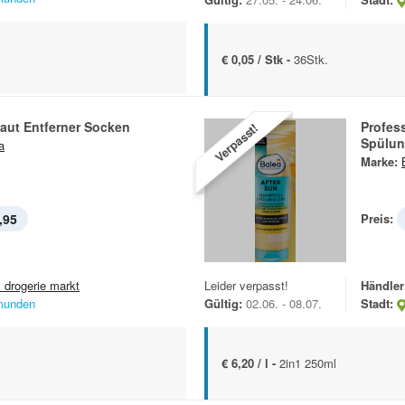
€ 0,05 / Stk -
36Stk.
aut Entferner Socken
Profes
Verpasst!
Spülu
a
Marke:
,95
Preis:
 drogerie markt
Leider verpasst!
Händler
unden
Gültig:
02.06. - 08.07.
Stadt:
€ 6,20 / l -
2in1 250ml