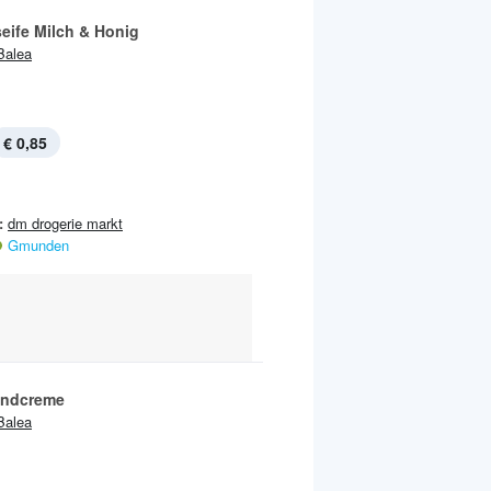
eife Milch & Honig
Balea
€ 0,85
:
dm drogerie markt
Gmunden
andcreme
Balea