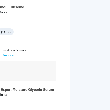
möl Fußcreme
Balea
€ 1,65
:
dm drogerie markt
Gmunden
 Expert Moisture Glycerin Serum
Balea