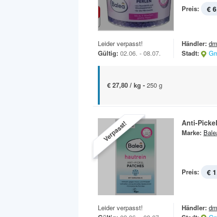
Preis:
€ 6
Leider verpasst!
Händler:
dm
Gültig:
02.06. - 08.07.
Stadt:
Gm
€ 27,80 / kg -
250 g
Anti-Picke
Verpasst!
Marke:
Bale
Preis:
€ 1
Leider verpasst!
Händler:
dm