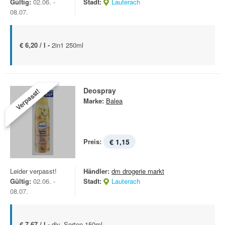
Gültig:
02.06. -
Stadt:
Lauterach
08.07.
€ 6,20 / l -
2in1 250ml
Deospray
Verpasst!
Marke:
Balea
Preis:
€ 1,15
Leider verpasst!
Händler:
dm drogerie markt
Gültig:
02.06. -
Stadt:
Lauterach
08.07.
€ 7,67 / l -
div. Sorten 150ml