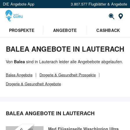
DIE Angebote App
3.807.577 Flugblätter & Angebote
Or
×
PROSPEKTE
ANGEBOTE
CASHBACK
Verrate uns deinen Standort um
Angebote in deiner Nähe
zu
sehen.
BALEA ANGEBOTE IN LAUTERACH
Standort festlegen
Von
Balea
sind in Lauterach leider alle Angebebote abgelaufen.
Balea
Angebote
Drogerie & Gesundheit
Prospekte
Drogerie & Gesundheit
Angebote
BALEA ANGEBOTE IN LAUTERACH
Med Flüssigseife Waschlotion Ultra