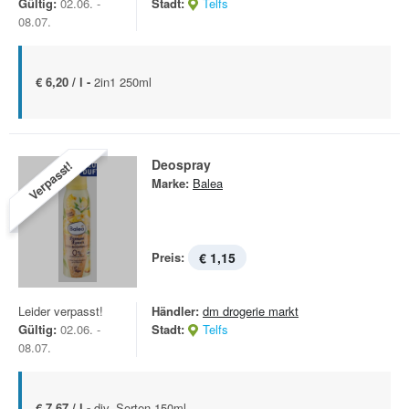
Gültig:
02.06. -
Stadt:
Telfs
08.07.
€ 6,20 / l -
2in1 250ml
Deospray
Verpasst!
Marke:
Balea
Preis:
€ 1,15
Leider verpasst!
Händler:
dm drogerie markt
Gültig:
02.06. -
Stadt:
Telfs
08.07.
€ 7,67 / l -
div. Sorten 150ml