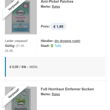
Anti-Pickel Patches
Verpasst!
Marke:
Balea
Preis:
€ 1,95
Leider verpasst!
Händler:
dm drogerie markt
Gültig:
27.05. -
Stadt:
Telfs
24.06.
€ 0,05 / Stk -
36Stk.
Fuß Hornhaut Entferner Socken
Verpasst!
Marke:
Balea