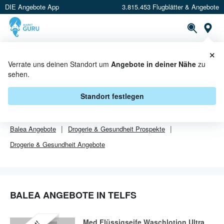
DIE Angebote App
3.815.453 Flugblätter & Angebote
Or
×
PROSPEKTE
ANGEBOTE
CASHBACK
Verrate uns deinen Standort um
Angebote in deiner Nähe
zu
sehen.
BALEA ANGEBOTE IN TELFS
Standort festlegen
Von
Balea
sind in Telfs leider alle Angebebote abgelaufen.
Balea
Angebote
Drogerie & Gesundheit
Prospekte
Drogerie & Gesundheit
Angebote
BALEA ANGEBOTE IN TELFS
Med Flüssigseife Waschlotion Ultra