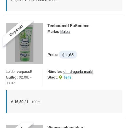
Teebaumöl Fußcreme
Verpasst!
Marke:
Balea
Preis:
€ 1,65
Leider verpasst!
Händler:
dm drogerie markt
Gültig:
02.06. -
Stadt:
Telfs
08.07.
€ 16,50 / l -
100ml
Warmwachsperlen