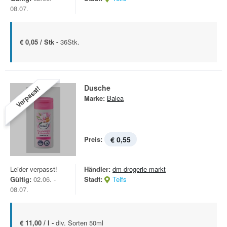
08.07.
€ 0,05 / Stk -
36Stk.
Dusche
Verpasst!
Marke:
Balea
Preis:
€ 0,55
Leider verpasst!
Händler:
dm drogerie markt
Gültig:
02.06. -
Stadt:
Telfs
08.07.
€ 11,00 / l -
div. Sorten 50ml