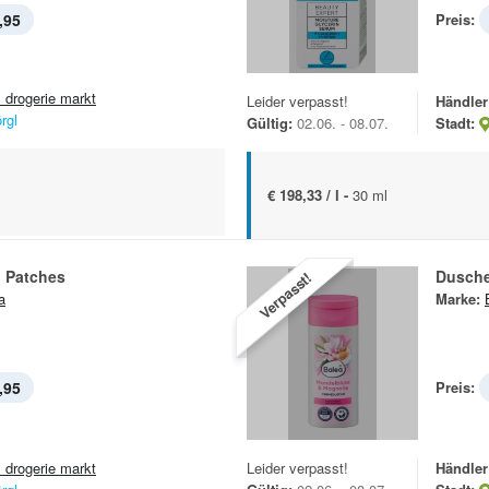
,95
Preis:
 drogerie markt
Leider verpasst!
Händler
rgl
Gültig:
02.06. - 08.07.
Stadt:
€ 198,33 / l -
30 ml
l Patches
Dusch
Verpasst!
a
Marke:
,95
Preis:
 drogerie markt
Leider verpasst!
Händler