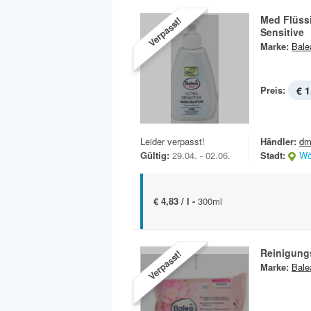
Med Flüssi
Verpasst!
Sensitive
Marke:
Bale
Preis:
€ 1
Leider verpasst!
Händler:
dm
Gültig:
29.04. - 02.06.
Stadt:
Wö
€ 4,83 / l -
300ml
Reinigung
Verpasst!
Marke:
Bale