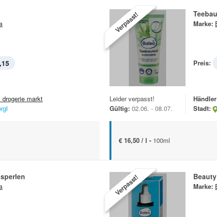
Teebau
Verpasst!
a
Marke:
,15
Preis:
 drogerie markt
Leider verpasst!
Händler
rgl
Gültig:
02.06. - 08.07.
Stadt:
€ 16,50 / l -
100ml
sperlen
Beauty
Verpasst!
a
Marke: