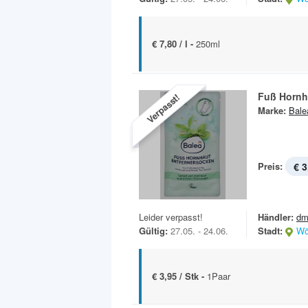
€ 7,80 / l -
250ml
Fuß Hornh
Verpasst!
Marke:
Bale
Preis:
€ 3
Leider verpasst!
Händler:
dm
Gültig:
27.05. - 24.06.
Stadt:
Wö
€ 3,95 / Stk -
1Paar