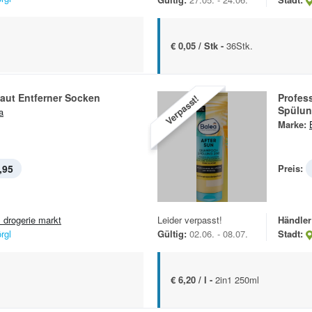
€ 0,05 / Stk -
36Stk.
aut Entferner Socken
Profes
Verpasst!
Spülu
a
Marke:
,95
Preis:
 drogerie markt
Leider verpasst!
Händler
rgl
Gültig:
02.06. - 08.07.
Stadt:
€ 6,20 / l -
2in1 250ml