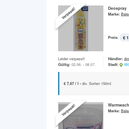
Deospray
Verpasst!
Marke:
Bale
Preis:
€ 1
Leider verpasst!
Händler:
dm
Gültig:
02.06. - 08.07.
Stadt:
Wö
€ 7,67 / l -
div. Sorten 150ml
Warmwach
Verpasst!
Marke:
Bale