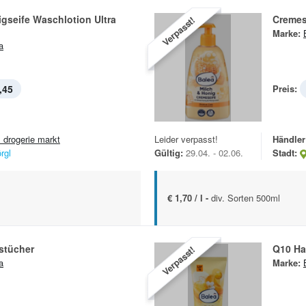
gseife Waschlotion Ultra
Cremes
Verpasst!
Marke:
a
,45
Preis:
 drogerie markt
Leider verpasst!
Händler
rgl
Gültig:
29.04. - 02.06.
Stadt:
€ 1,70 / l -
div. Sorten 500ml
stücher
Q10 H
Verpasst!
a
Marke: