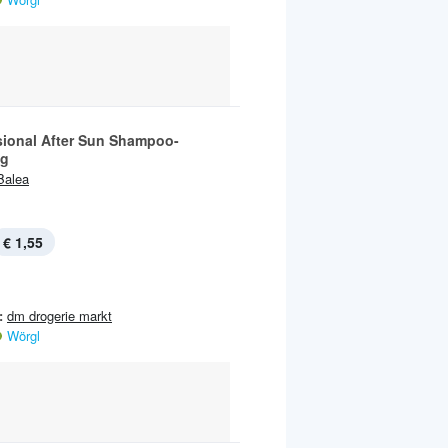
sional After Sun Shampoo-
ng
Balea
€ 1,55
:
dm drogerie markt
Wörgl