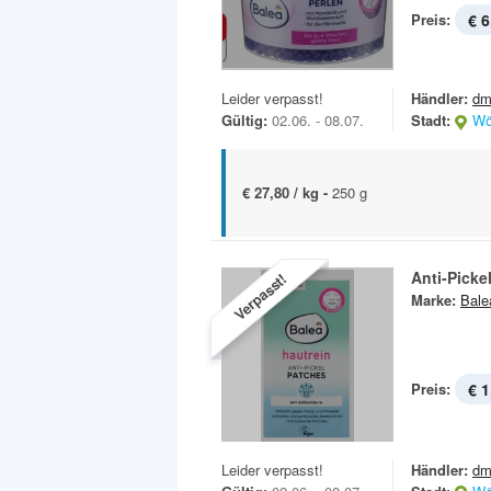
Preis:
€ 6
Leider verpasst!
Händler:
dm
Gültig:
02.06. - 08.07.
Stadt:
Wö
€ 27,80 / kg -
250 g
Anti-Picke
Verpasst!
Marke:
Bale
Preis:
€ 1
Leider verpasst!
Händler:
dm