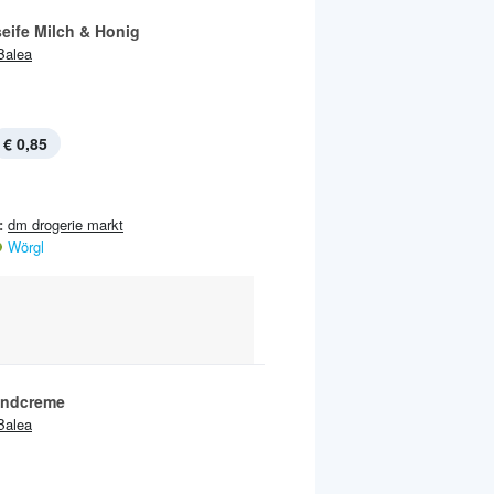
eife Milch & Honig
Balea
€ 0,85
:
dm drogerie markt
Wörgl
andcreme
Balea