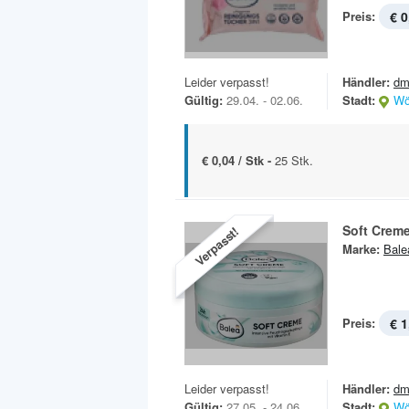
Preis:
€ 0
Leider verpasst!
Händler:
dm
Gültig:
29.04. - 02.06.
Stadt:
Wö
€ 0,04 / Stk -
25 Stk.
Soft Crem
Verpasst!
Marke:
Bale
Preis:
€ 1
Leider verpasst!
Händler:
dm
Gültig:
27.05. - 24.06.
Stadt:
Wö