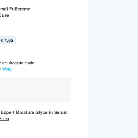
möl Fußcreme
Balea
€ 1,65
:
dm drogerie markt
Wörgl
 Expert Moisture Glycerin Serum
Balea