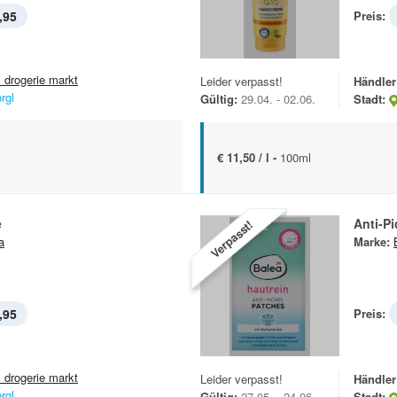
,95
Preis:
 drogerie markt
Leider verpasst!
Händler
rgl
Gültig:
29.04. - 02.06.
Stadt:
€ 11,50 / l -
100ml
e
Anti-Pi
Verpasst!
a
Marke:
,95
Preis:
 drogerie markt
Leider verpasst!
Händler
rgl
Gültig:
27.05. - 24.06.
Stadt: