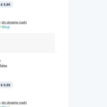
€ 5,95
:
dm drogerie markt
Wörgl
e
Balea
€ 0,55
:
dm drogerie markt