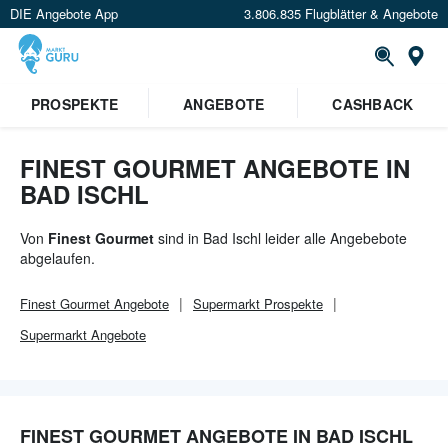
DIE Angebote App
3.806.835 Flugblätter & Angebote
Or
×
PROSPEKTE
ANGEBOTE
CASHBACK
Verrate uns deinen Standort um
Angebote in deiner Nähe
zu
sehen.
FINEST GOURMET ANGEBOTE IN
BAD ISCHL
Standort festlegen
Von
Finest Gourmet
sind in Bad Ischl leider alle Angebebote
abgelaufen.
Finest Gourmet
Angebote
Supermarkt
Prospekte
Supermarkt
Angebote
FINEST GOURMET ANGEBOTE IN BAD ISCHL