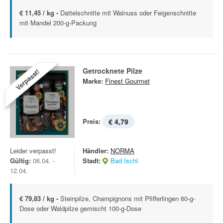
€ 11,45 / kg -
Dattelschnitte mit Walnuss oder Feigenschnitte
mit Mandel 200-g-Packung
Getrocknete Pilze
Verpasst!
Marke:
Finest Gourmet
Preis:
€ 4,79
Leider verpasst!
Händler:
NORMA
Gültig:
06.04. -
Stadt:
Bad Ischl
12.04.
€ 79,83 / kg -
Steinpilze, Champignons mit Pfifferlingen 60-g-
Dose oder Waldpilze gemischt 100-g-Dose