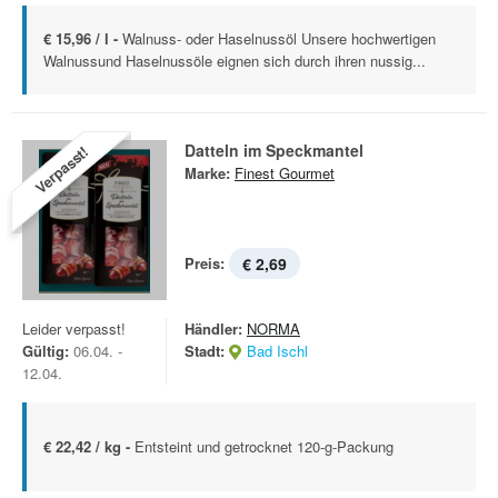
€ 15,96 / l -
Walnuss- oder Haselnussöl Unsere hochwertigen
Walnussund Haselnussöle eignen sich durch ihren nussig...
Datteln im Speckmantel
Verpasst!
Marke:
Finest Gourmet
Preis:
€ 2,69
Leider verpasst!
Händler:
NORMA
Gültig:
06.04. -
Stadt:
Bad Ischl
12.04.
€ 22,42 / kg -
Entsteint und getrocknet 120-g-Packung