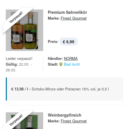
Premium Sahnelikör
Verpasst!
Marke:
Finest Gourmet
Preis:
€ 6,99
Leider verpasst!
Händler:
NORMA
Gültig:
22.03. -
Stadt:
Bad Ischl
28.03.
€ 13,98 / l -
Schoko-Minze oder Pistazien 15% vol, je 0,5 l
Weinbergpfirsich
Verpasst!
Marke:
Finest Gourmet