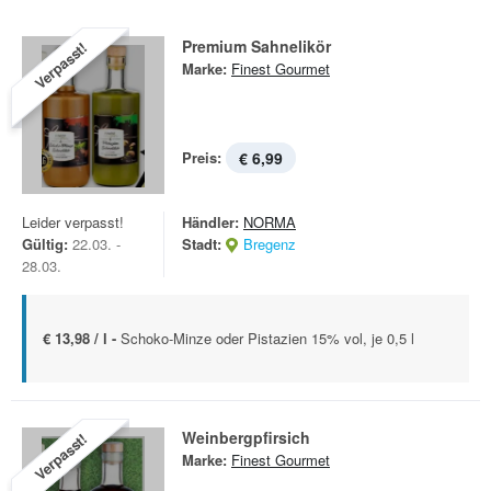
Premium Sahnelikör
Verpasst!
Marke:
Finest Gourmet
Preis:
€ 6,99
Leider verpasst!
Händler:
NORMA
Gültig:
22.03. -
Stadt:
Bregenz
28.03.
€ 13,98 / l -
Schoko-Minze oder Pistazien 15% vol, je 0,5 l
Weinbergpfirsich
Verpasst!
Marke:
Finest Gourmet