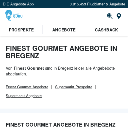
DIE Angebote App
3.815.453 Flugblätter & Angebote
Or
×
PROSPEKTE
ANGEBOTE
CASHBACK
Verrate uns deinen Standort um
Angebote in deiner Nähe
zu
sehen.
FINEST GOURMET ANGEBOTE IN
BREGENZ
Standort festlegen
Von
Finest Gourmet
sind in Bregenz leider alle Angebebote
abgelaufen.
Finest Gourmet
Angebote
Supermarkt
Prospekte
Supermarkt
Angebote
FINEST GOURMET ANGEBOTE IN BREGENZ