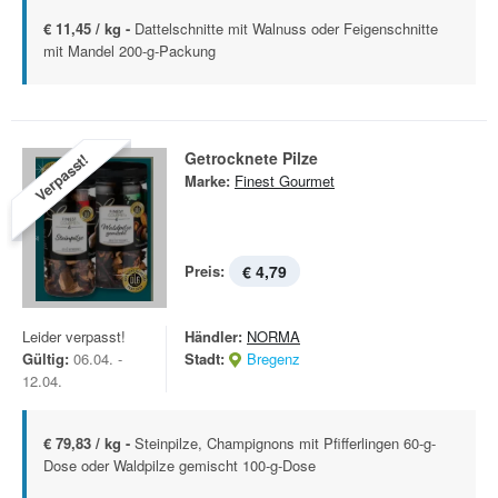
€ 11,45 / kg -
Dattelschnitte mit Walnuss oder Feigenschnitte
mit Mandel 200-g-Packung
Getrocknete Pilze
Verpasst!
Marke:
Finest Gourmet
Preis:
€ 4,79
Leider verpasst!
Händler:
NORMA
Gültig:
06.04. -
Stadt:
Bregenz
12.04.
€ 79,83 / kg -
Steinpilze, Champignons mit Pfifferlingen 60-g-
Dose oder Waldpilze gemischt 100-g-Dose