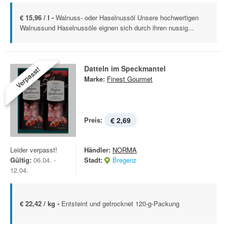
€ 15,96 / l -
Walnuss- oder Haselnussöl Unsere hochwertigen
Walnussund Haselnussöle eignen sich durch ihren nussig...
Datteln im Speckmantel
Verpasst!
Marke:
Finest Gourmet
Preis:
€ 2,69
Leider verpasst!
Händler:
NORMA
Gültig:
06.04. -
Stadt:
Bregenz
12.04.
€ 22,42 / kg -
Entsteint und getrocknet 120-g-Packung