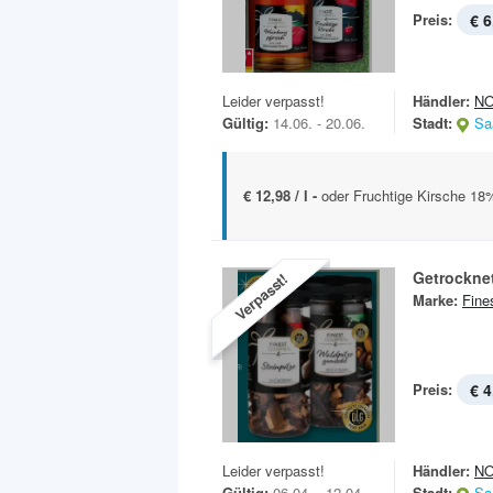
Preis:
€ 6
Leider verpasst!
Händler:
N
Gültig:
14.06. - 20.06.
Stadt:
Sa
€ 12,98 / l -
oder Fruchtige Kirsche 18% 
Getrocknet
Verpasst!
Marke:
Fine
Preis:
€ 4
Leider verpasst!
Händler:
N
Gültig:
06.04. - 12.04.
Stadt:
Sa