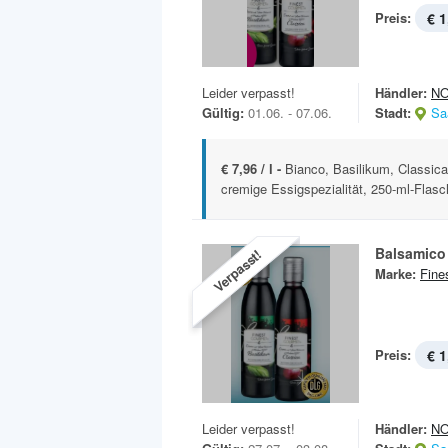
Preis:
€ 1
Leider verpasst!
Händler:
N
Gültig:
01.06. - 07.06.
Stadt:
Sa
€ 7,96 / l -
Bianco, Basilikum, Classica
cremige Essigspezialität, 250-ml-Flas
Balsamico
Verpasst!
Marke:
Fine
Preis:
€ 1
Leider verpasst!
Händler:
N