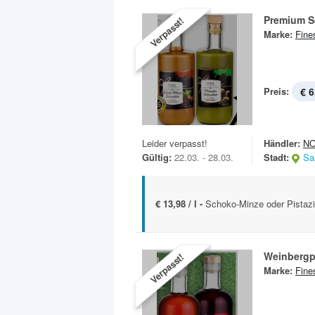
Premium S
Verpasst!
Marke:
Fine
Preis:
€ 6
Leider verpasst!
Händler:
N
Gültig:
22.03. - 28.03.
Stadt:
Sa
€ 13,98 / l -
Schoko-Minze oder Pistazie
Weinbergp
Verpasst!
Marke:
Fine