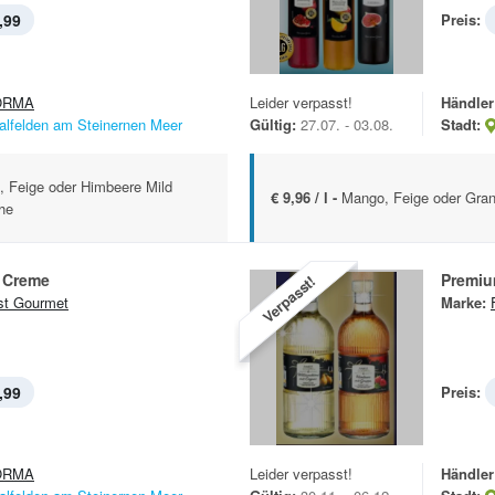
,99
Preis:
ORMA
Leider verpasst!
Händler
alfelden am Steinernen Meer
Gültig:
27.07. - 03.08.
Stadt:
, Feige oder Himbeere Mild
€ 9,96 / l -
Mango, Feige oder Gran
che
 Creme
Premiu
Verpasst!
st Gourmet
Marke:
,99
Preis:
ORMA
Leider verpasst!
Händler