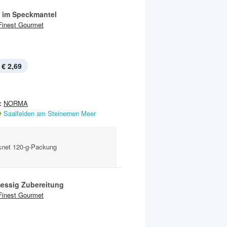
n im Speckmantel
Finest Gourmet
€ 2,69
:
NORMA
Saalfelden am Steinernen Meer
cknet 120-g-Packung
essig Zubereitung
Finest Gourmet