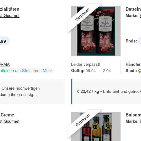
ialitäten
Dattel
Verpasst!
st Gourmet
Marke:
,99
Preis:
ORMA
Leider verpasst!
Händler
alfelden am Steinernen Meer
Gültig:
06.04. - 12.04.
Stadt:
l Unsere hochwertigen
€ 22,42 / kg -
Entsteint und getro
urch ihren nussig...
 Creme
Balsam
Verpasst!
st Gourmet
Marke: