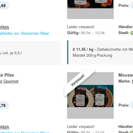
,49
Preis:
Leider verpasst!
Händler
ORMA
Gültig:
06.04. - 12.04.
Stadt:
alfelden am Steinernen Meer
€ 11,45 / kg -
Dattelschnitte mit W
vol, je 0,5 l
Mandel 200-g-Packung
e Pilze
Mousse
Verpasst!
st Gourmet
Marke:
,79
Preis:
Leider verpasst!
Händler
ORMA
Gültig:
06.04. - 12.04.
Stadt:
alfelden am Steinernen Meer