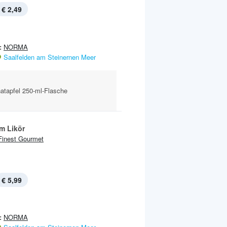
€ 2,49
:
NORMA
Saalfelden am Steinernen Meer
atapfel 250-ml-Flasche
m Likör
Finest Gourmet
€ 5,99
:
NORMA