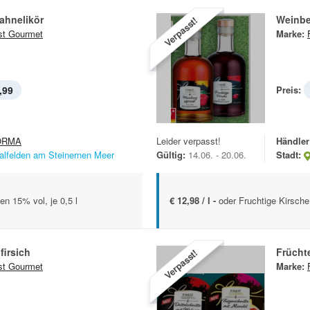
ahnelikör
Weinbe
Verpasst!
st Gourmet
Marke:
,99
Preis:
ORMA
Leider verpasst!
Händler
alfelden am Steinernen Meer
Gültig:
14.06. - 20.06.
Stadt:
n 15% vol, je 0,5 l
€ 12,98 / l -
oder Fruchtige Kirsche 
firsich
Frücht
Verpasst!
st Gourmet
Marke: