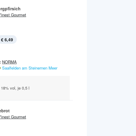
rgpfirsich
Finest Gourmet
€ 6,49
:
NORMA
Saalfelden am Steinernen Meer
18% vol, je 0,5 l
ebrot
Finest Gourmet