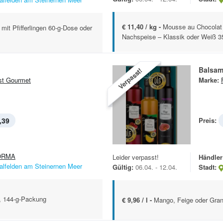
€ 11,40 / kg -
Mousse au Chocolat 
mit Pfifferlingen 60-g-Dose oder
Nachspeise – Klassik oder Weiß 
Balsam
Verpasst!
st Gourmet
Marke:
,39
Preis:
ORMA
Leider verpasst!
Händler
alfelden am Steinernen Meer
Gültig:
06.04. - 12.04.
Stadt:
, 144-g-Packung
€ 9,96 / l -
Mango, Feige oder Gran