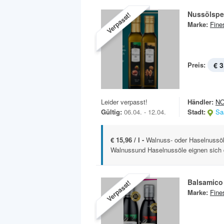
Nussölspez
Verpasst!
Marke:
Fine
Preis:
€ 3
Leider verpasst!
Händler:
N
Gültig:
06.04. - 12.04.
Stadt:
Sa
€ 15,96 / l -
Walnuss- oder Haselnussö
Walnussund Haselnussöle eignen sich d
Balsamico
Verpasst!
Marke:
Fine