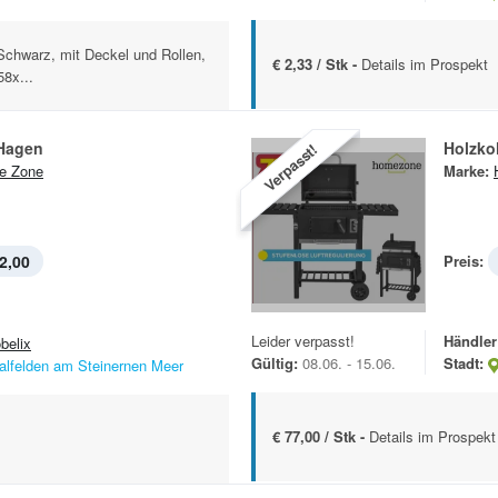
 Schwarz, mit Deckel und Rollen,
€ 2,33 / Stk -
Details im Prospekt
58x...
 Hagen
Holzkoh
Verpasst!
e Zone
Marke:
2,00
Preis:
Leider verpasst!
Händler
belix
Gültig:
08.06. - 15.06.
Stadt:
alfelden am Steinernen Meer
€ 77,00 / Stk -
Details im Prospekt