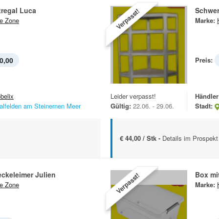
tregal Luca
Schwer
Verpasst!
e Zone
Marke:
0,00
Preis:
belix
Leider verpasst!
Händler
alfelden am Steinernen Meer
Gültig:
22.06. - 29.06.
Stadt:
€ 44,00 / Stk -
Details im Prospekt
ckeleimer Julien
Box mi
Verpasst!
e Zone
Marke: