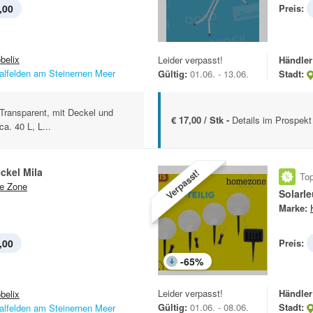
,00
Preis:
belix
Leider verpasst!
Händler
alfelden am Steinernen Meer
Gültig:
01.06. - 13.06.
Stadt:
Transparent, mit Deckel und
€ 17,00 / Stk -
Details im Prospekt
a. 40 L, L...
ckel Mila
Verpasst!
Top
e Zone
Solarle
Marke:
,00
Preis:
-
65
%
Leider verpasst!
Händler
belix
Gültig:
01.06. - 08.06.
Stadt:
alfelden am Steinernen Meer