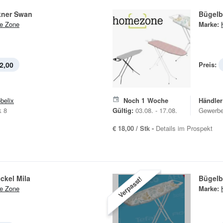
kner Swan
Bügelb
e Zone
Marke:
2,00
Preis:
belix
Noch
1
Woche
Händler
k 8
Gültig:
03.08. - 17.08.
Gewerbe
€ 18,00 / Stk -
Details im Prospekt
ckel Mila
Bügelbr
Verpasst!
e Zone
Marke: