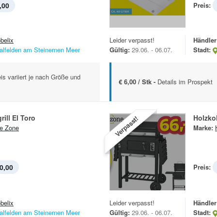
,00
Preis:
belix
Leider verpasst!
Händler
alfelden am Steinernen Meer
Gültig:
29.06. - 06.07.
Stadt:
is variiert je nach Größe und
€ 6,00 / Stk -
Details im Prospekt
ill El Toro
Holzkoh
Verpasst!
e Zone
Marke:
0,00
Preis:
belix
Leider verpasst!
Händler
alfelden am Steinernen Meer
Gültig:
29.06. - 06.07.
Stadt: