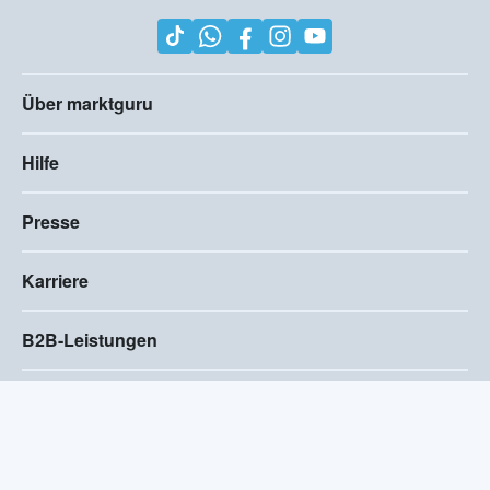
Über marktguru
Hilfe
Presse
Karriere
B2B-Leistungen
Impressum
AGB
Compliance
Barrierefreiheitserklärung
Datenschutz
Privatsphären-Einstellungen
2026
©
Visivo Consulting GmbH