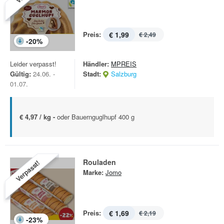
Preis:
€ 1,99
€ 2,49
-
20
%
Leider verpasst!
Händler:
MPREIS
Gültig:
24.06. -
Stadt:
Salzburg
01.07.
€ 4,97 / kg -
oder Bauernguglhupf 400 g
Rouladen
Verpasst!
Marke:
Jomo
Preis:
€ 1,69
€ 2,19
-
23
%