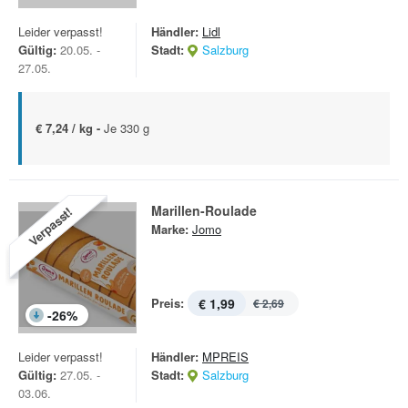
Leider verpasst!
Händler:
Lidl
Gültig:
20.05. -
Stadt:
Salzburg
27.05.
€ 7,24 / kg -
Je 330 g
Marillen-Roulade
Verpasst!
Marke:
Jomo
Preis:
€ 1,99
€ 2,69
-
26
%
Leider verpasst!
Händler:
MPREIS
Gültig:
27.05. -
Stadt:
Salzburg
03.06.