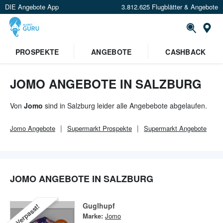
DIE Angebote App
3.812.625 Flugblätter & Angebote
Or
×
PROSPEKTE
ANGEBOTE
CASHBACK
Verrate uns deinen Standort um
Angebote in deiner Nähe
zu
sehen.
JOMO ANGEBOTE IN SALZBURG
Standort festlegen
Von
Jomo
sind in Salzburg leider alle Angebebote abgelaufen.
Jomo
Angebote
Supermarkt
Prospekte
Supermarkt
Angebote
JOMO ANGEBOTE IN SALZBURG
Guglhupf
Verpasst!
Marke:
Jomo