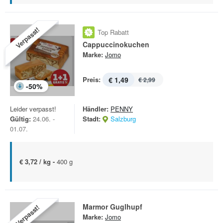
Verpasst!
Top Rabatt
Cappuccinokuchen
Marke:
Jomo
Preis:
€ 1,49
€ 2,99
-
50
%
Leider verpasst!
Händler:
PENNY
Gültig:
24.06. -
Stadt:
Salzburg
01.07.
€ 3,72 / kg -
400 g
Marmor Guglhupf
Verpasst!
Marke:
Jomo