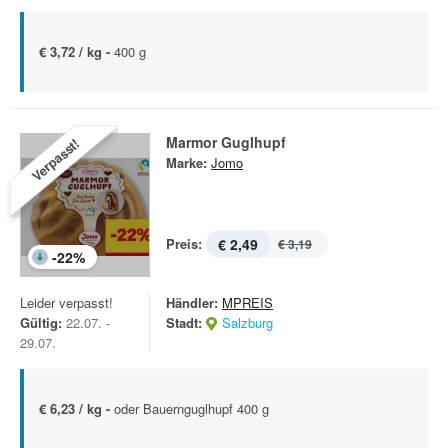
€ 3,72 / kg -
400 g
Marmor Guglhupf
Verpasst!
Marke:
Jomo
Preis:
€ 2,49
€ 3,19
-
22
%
Leider verpasst!
Händler:
MPREIS
Gültig:
22.07. -
Stadt:
Salzburg
29.07.
€ 6,23 / kg -
oder Bauernguglhupf 400 g