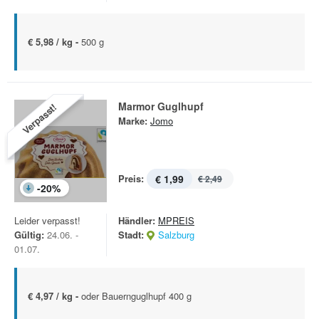
€ 5,98 / kg -
500 g
Marmor Guglhupf
Verpasst!
Marke:
Jomo
Preis:
€ 1,99
€ 2,49
-
20
%
Leider verpasst!
Händler:
MPREIS
Gültig:
24.06. -
Stadt:
Salzburg
01.07.
€ 4,97 / kg -
oder Bauernguglhupf 400 g