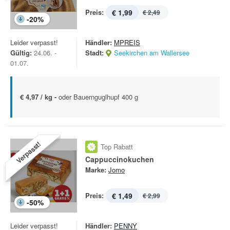
Preis:
€ 1,99
€ 2,49
-
20
%
Leider verpasst!
Händler:
MPREIS
Gültig:
24.06. -
Stadt:
Seekirchen am Wallersee
01.07.
€ 4,97 / kg -
oder Bauernguglhupf 400 g
Verpasst!
Top Rabatt
Cappuccinokuchen
Marke:
Jomo
Preis:
€ 1,49
€ 2,99
-
50
%
Leider verpasst!
Händler:
PENNY