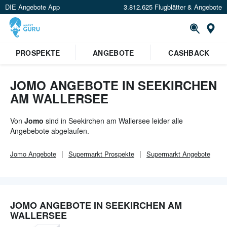
DIE Angebote App
3.812.625 Flugblätter & Angebote
Or
×
PROSPEKTE
ANGEBOTE
CASHBACK
Verrate uns deinen Standort um
Angebote in deiner Nähe
zu
sehen.
JOMO ANGEBOTE IN SEEKIRCHEN
AM WALLERSEE
Standort festlegen
Von
Jomo
sind in Seekirchen am Wallersee leider alle
Angebebote abgelaufen.
Jomo
Angebote
Supermarkt
Prospekte
Supermarkt
Angebote
JOMO ANGEBOTE IN SEEKIRCHEN AM
WALLERSEE