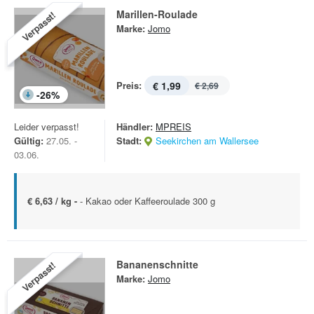
Marillen-Roulade
Verpasst!
Marke:
Jomo
Preis:
€ 1,99
€ 2,69
-
26
%
Leider verpasst!
Händler:
MPREIS
Gültig:
27.05. -
Stadt:
Seekirchen am Wallersee
03.06.
€ 6,63 / kg -
- Kakao oder Kaffeeroulade 300 g
Bananenschnitte
Verpasst!
Marke:
Jomo