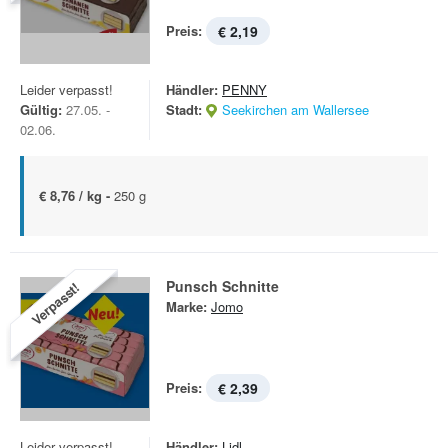
Preis:
€ 2,19
Leider verpasst!
Händler:
PENNY
Gültig:
27.05. -
Stadt:
Seekirchen am Wallersee
02.06.
€ 8,76 / kg -
250 g
Punsch Schnitte
Verpasst!
Marke:
Jomo
Preis:
€ 2,39
Leider verpasst!
Händler:
Lidl