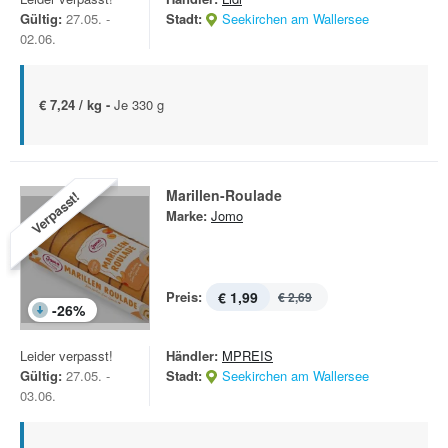
Gültig:
27.05. -
Stadt:
Seekirchen am Wallersee
02.06.
€ 7,24 / kg -
Je 330 g
Marillen-Roulade
Verpasst!
Marke:
Jomo
Preis:
€ 1,99
€ 2,69
-
26
%
Leider verpasst!
Händler:
MPREIS
Gültig:
27.05. -
Stadt:
Seekirchen am Wallersee
03.06.