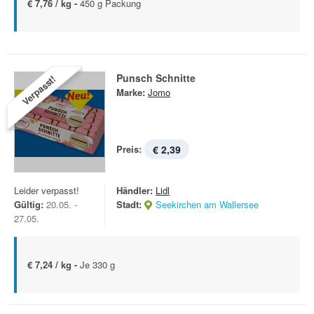
€ 7,76 / kg -
450 g Packung
Punsch Schnitte
Verpasst!
Marke:
Jomo
Preis:
€ 2,39
Leider verpasst!
Händler:
Lidl
Gültig:
20.05. -
Stadt:
Seekirchen am Wallersee
27.05.
€ 7,24 / kg -
Je 330 g