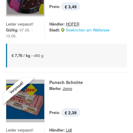
Preis:
€ 3,49
Leider verpasst!
Händler:
HOFER
Gültig:
07.05. -
Stadt:
Seekirchen am Wallersee
13.05.
€ 7,76 / kg -
450 g
Punsch Schnitte
Verpasst!
Marke:
Jomo
Preis:
€ 2,39
Leider verpasst!
Händler:
Lidl