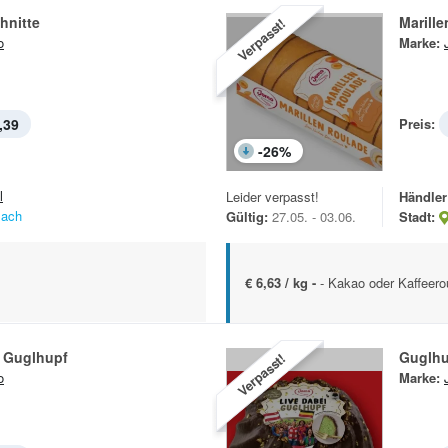
hnitte
Marill
Verpasst!
o
Marke:
,39
Preis:
-
26
%
l
Leider verpasst!
Händler
lach
Gültig:
27.05. - 03.06.
Stadt:
€ 6,63 / kg -
- Kakao oder Kaffeero
i Guglhupf
Guglhu
Verpasst!
o
Marke: