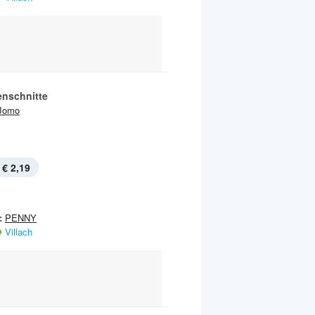
nschnitte
Jomo
€ 2,19
:
PENNY
Villach