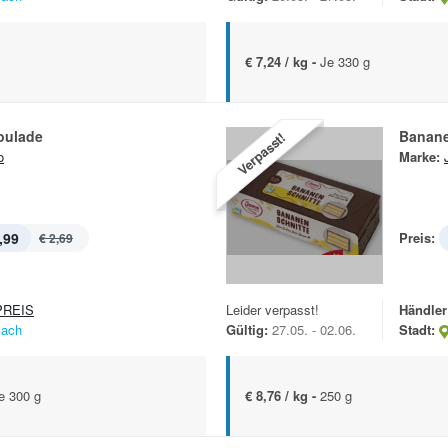
€ 7,24 / kg -
Je 330 g
oulade
Banane
Verpasst!
o
Marke:
,99
Preis:
€ 2,69
Leider verpasst!
Händler
REIS
Gültig:
27.05. - 02.06.
Stadt:
lach
€ 8,76 / kg -
250 g
e 300 g