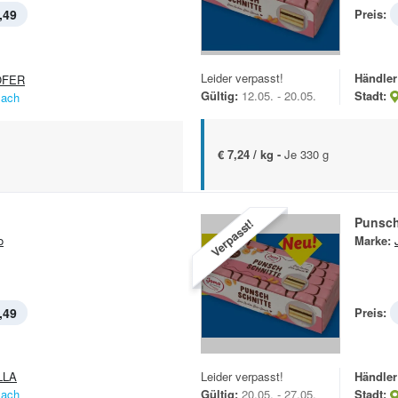
,49
Preis:
Leider verpasst!
Händler
OFER
Gültig:
12.05. - 20.05.
Stadt:
lach
€ 7,24 / kg -
Je 330 g
Punsch
Verpasst!
o
Marke:
,49
Preis:
LLA
Leider verpasst!
Händler
lach
Gültig:
20.05. - 27.05.
Stadt: