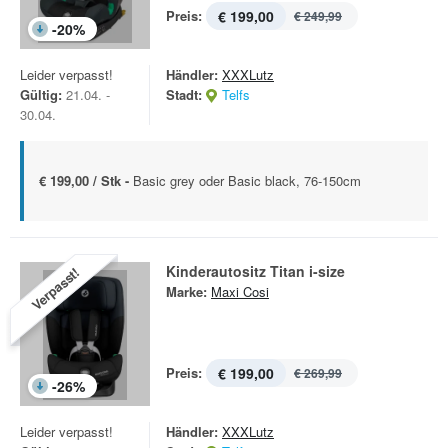
Preis:
€ 199,00
€ 249,99
-
20
%
Leider verpasst!
Händler:
XXXLutz
Gültig:
21.04. -
Stadt:
Telfs
30.04.
€ 199,00 / Stk -
Basic grey oder Basic black, 76-150cm
Kinderautositz Titan i-size
Verpasst!
Marke:
Maxi Cosi
Preis:
€ 199,00
€ 269,99
-
26
%
Leider verpasst!
Händler:
XXXLutz