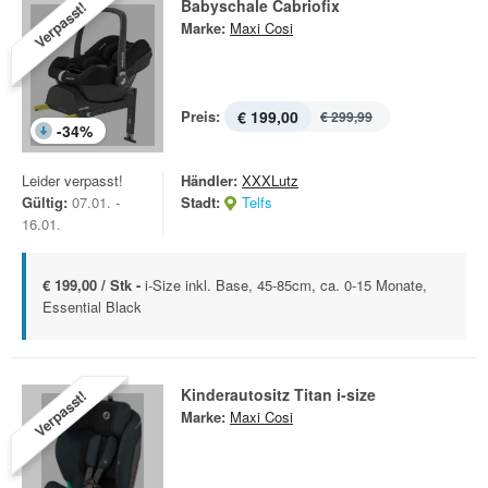
Babyschale Cabriofix
Verpasst!
Marke:
Maxi Cosi
Preis:
€ 199,00
€ 299,99
-
34
%
Leider verpasst!
Händler:
XXXLutz
Gültig:
07.01. -
Stadt:
Telfs
16.01.
€ 199,00 / Stk -
i-Size inkl. Base, 45-85cm, ca. 0-15 Monate,
Essential Black
Kinderautositz Titan i-size
Verpasst!
Marke:
Maxi Cosi