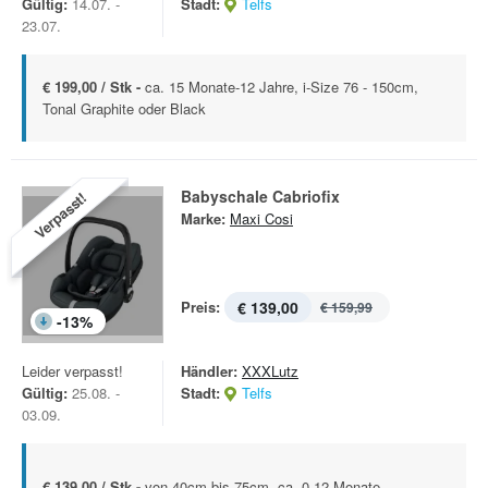
Gültig:
14.07. -
Stadt:
Telfs
23.07.
€ 199,00 / Stk -
ca. 15 Monate-12 Jahre, i-Size 76 - 150cm,
Tonal Graphite oder Black
Babyschale Cabriofix
Verpasst!
Marke:
Maxi Cosi
Preis:
€ 139,00
€ 159,99
-
13
%
Leider verpasst!
Händler:
XXXLutz
Gültig:
25.08. -
Stadt:
Telfs
03.09.
€ 139,00 / Stk -
von 40cm bis 75cm, ca. 0-12 Monate