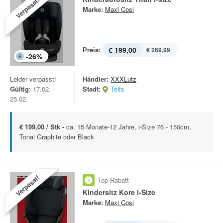
Verpasst!
Marke:
Maxi Cosi
Preis:
€ 199,00
€ 269,99
-
26
%
Leider verpasst!
Händler:
XXXLutz
Gültig:
17.02. -
Stadt:
Telfs
25.02.
€ 199,00 / Stk -
ca. 15 Monate-12 Jahre, i-Size 76 - 150cm,
Tonal Graphite oder Black
Verpasst!
Top Rabatt
Kindersitz Kore i-Size
Marke:
Maxi Cosi