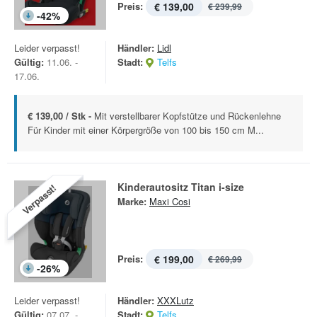
Preis:
€ 139,00
€ 239,99
-
42
%
Leider verpasst!
Händler:
Lidl
Gültig:
11.06. -
Stadt:
Telfs
17.06.
€ 139,00 / Stk -
Mit verstellbarer Kopfstütze und Rückenlehne
Für Kinder mit einer Körpergröße von 100 bis 150 cm M...
Kinderautositz Titan i-size
Verpasst!
Marke:
Maxi Cosi
Preis:
€ 199,00
€ 269,99
-
26
%
Leider verpasst!
Händler:
XXXLutz
Gültig:
07.07. -
Stadt:
Telfs