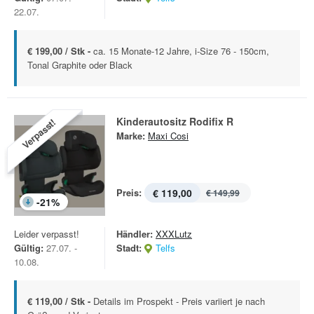
22.07.
€ 199,00 / Stk -
ca. 15 Monate-12 Jahre, i-Size 76 - 150cm,
Tonal Graphite oder Black
Kinderautositz Rodifix R
Verpasst!
Marke:
Maxi Cosi
Preis:
€ 119,00
€ 149,99
-
21
%
Leider verpasst!
Händler:
XXXLutz
Gültig:
27.07. -
Stadt:
Telfs
10.08.
€ 119,00 / Stk -
Details im Prospekt - Preis variiert je nach