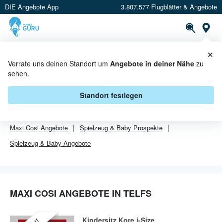
DIE Angebote App
3.807.577 Flugblätter & Angebote
Or
×
PROSPEKTE
ANGEBOTE
CASHBACK
Verrate uns deinen Standort um
Angebote in deiner Nähe
zu
sehen.
MAXI COSI ANGEBOTE IN TELFS
Standort festlegen
Von
Maxi Cosi
sind in Telfs leider alle Angebebote abgelaufen.
Maxi Cosi
Angebote
Spielzeug & Baby
Prospekte
Spielzeug & Baby
Angebote
MAXI COSI ANGEBOTE IN TELFS
Kindersitz Kore i-Size