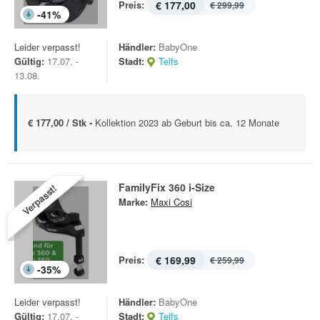
Preis:
€ 177,00
€ 299,99
-
41
%
Leider verpasst!
Händler:
BabyOne
Gültig:
17.07. -
Stadt:
Telfs
13.08.
€ 177,00 / Stk -
Kollektion 2023 ab Geburt bis ca. 12 Monate
FamilyFix 360 i-Size
Verpasst!
Marke:
Maxi Cosi
Preis:
€ 169,99
€ 259,99
-
35
%
Leider verpasst!
Händler:
BabyOne
Gültig:
17.07. -
Stadt:
Telfs