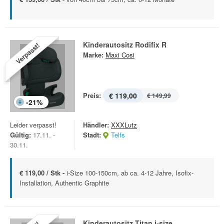
Kinderautositz Rodifix R
Verpasst!
Marke:
Maxi Cosi
Preis:
€ 119,00
€ 149,99
-
21
%
Leider verpasst!
Händler:
XXXLutz
Gültig:
17.11. -
Stadt:
Telfs
30.11.
€ 119,00 / Stk -
i-Size 100-150cm, ab ca. 4-12 Jahre, Isofix-
Installation, Authentic Graphite
Kinderautositz Titan i-size