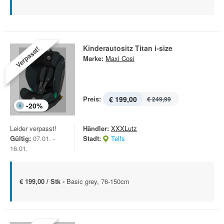
Kinderautositz Titan i-size
Verpasst!
Marke:
Maxi Cosi
Preis:
€ 199,00
€ 249,99
-
20
%
Leider verpasst!
Händler:
XXXLutz
Gültig:
07.01. -
Stadt:
Telfs
16.01.
€ 199,00 / Stk -
Basic grey, 76-150cm