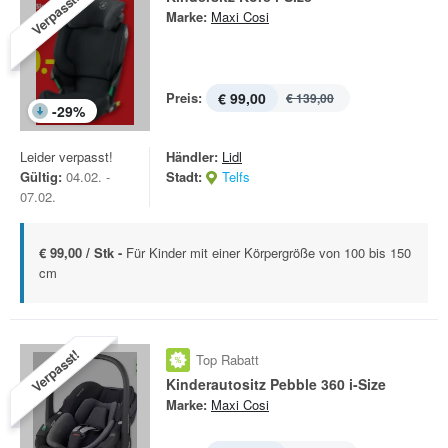
Verpasst!
Marke:
Maxi Cosi
Preis:
€ 99,00
€ 139,00
-
29
%
Leider verpasst!
Händler:
Lidl
Gültig:
04.02. -
Stadt:
Telfs
07.02.
€ 99,00 / Stk -
Für Kinder mit einer Körpergröße von 100 bis 150
cm
Verpasst!
Top Rabatt
Kinderautositz Pebble 360 i-Size
Marke:
Maxi Cosi