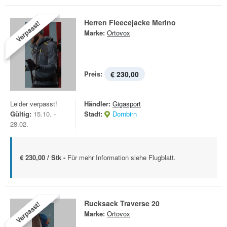
Herren Fleecejacke Merino
Verpasst!
Marke:
Ortovox
Preis:
€ 230,00
Leider verpasst!
Händler:
Gigasport
Gültig:
15.10. -
Stadt:
Dornbirn
28.02.
€ 230,00 / Stk -
Für mehr Information siehe Flugblatt.
Rucksack Traverse 20
Verpasst!
Marke:
Ortovox