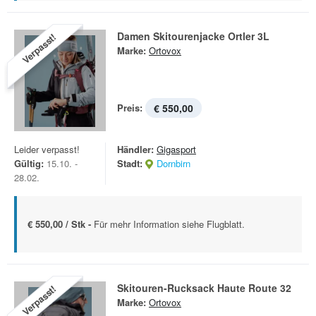
Damen Skitourenjacke Ortler 3L
Verpasst!
Marke:
Ortovox
Preis:
€ 550,00
Leider verpasst!
Händler:
Gigasport
Gültig:
15.10. -
Stadt:
Dornbirn
28.02.
€ 550,00 / Stk -
Für mehr Information siehe Flugblatt.
Skitouren-Rucksack Haute Route 32
Verpasst!
Marke:
Ortovox