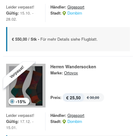
Leider verpasst!
Händler:
Gigasport
Gültig:
15.10. -
Stadt:
Dornbirn
28.02.
€ 550,00 / Stk -
Für mehr Details siehe Flugblatt.
Herren Wandersocken
Verpasst!
Marke:
Ortovox
Preis:
€ 25,50
€ 30,00
-
15
%
Leider verpasst!
Händler:
Gigasport
Gültig:
17.12. -
Stadt:
Dornbirn
15.01.