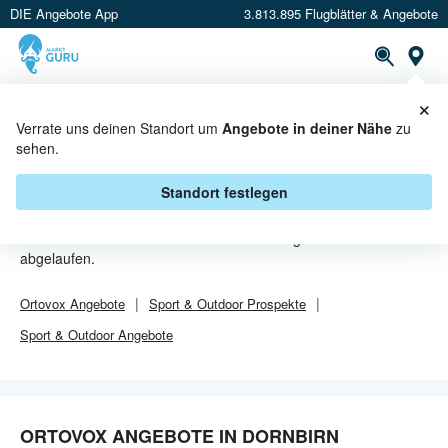
DIE Angebote App
3.813.895 Flugblätter & Angebote
Or
×
PROSPEKTE
ANGEBOTE
CASHBACK
Verrate uns deinen Standort um
Angebote in deiner Nähe
zu
sehen.
ORTOVOX ANGEBOTE IN
DORNBIRN
Standort festlegen
Von
Ortovox
sind in Dornbirn leider alle Angebebote
abgelaufen.
Ortovox
Angebote
Sport & Outdoor
Prospekte
Sport & Outdoor
Angebote
ORTOVOX ANGEBOTE IN DORNBIRN