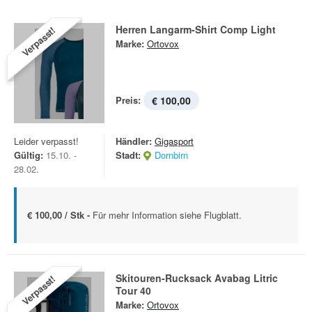
Herren Langarm-Shirt Comp Light
Verpasst!
Marke:
Ortovox
Preis:
€ 100,00
Leider verpasst!
Händler:
Gigasport
Gültig:
15.10. -
Stadt:
Dornbirn
28.02.
€ 100,00 / Stk -
Für mehr Information siehe Flugblatt.
Skitouren-Rucksack Avabag Litric
Verpasst!
Tour 40
Marke:
Ortovox