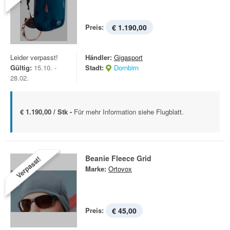
Preis:
€ 1.190,00
Leider verpasst!
Händler:
Gigasport
Gültig:
15.10. -
Stadt:
Dornbirn
28.02.
€ 1.190,00 / Stk -
Für mehr Information siehe Flugblatt.
Beanie Fleece Grid
Verpasst!
Marke:
Ortovox
Preis:
€ 45,00