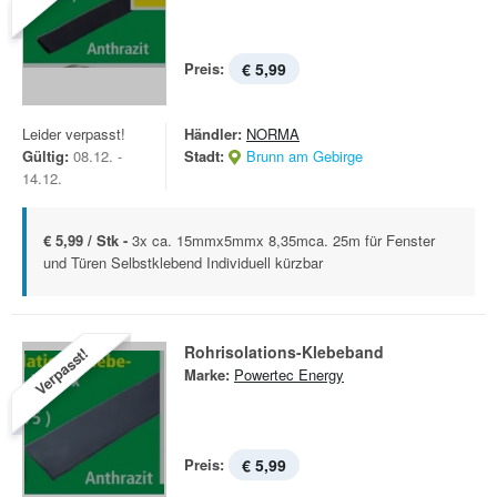
Preis:
€ 5,99
Leider verpasst!
Händler:
NORMA
Gültig:
08.12. -
Stadt:
Brunn am Gebirge
14.12.
€ 5,99 / Stk -
3x ca. 15mmx5mmx 8,35mca. 25m für Fenster
und Türen Selbstklebend Individuell kürzbar
Rohrisolations-Klebeband
Verpasst!
Marke:
Powertec Energy
Preis:
€ 5,99