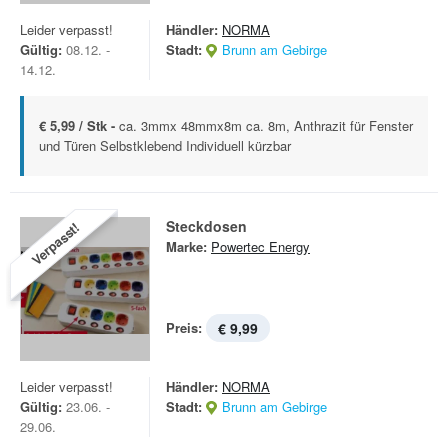
Leider verpasst!
Händler:
NORMA
Gültig:
08.12. -
Stadt:
Brunn am Gebirge
14.12.
€ 5,99 / Stk -
ca. 3mmx 48mmx8m ca. 8m, Anthrazit für Fenster
und Türen Selbstklebend Individuell kürzbar
Steckdosen
Verpasst!
Marke:
Powertec Energy
Preis:
€ 9,99
Leider verpasst!
Händler:
NORMA
Gültig:
23.06. -
Stadt:
Brunn am Gebirge
29.06.