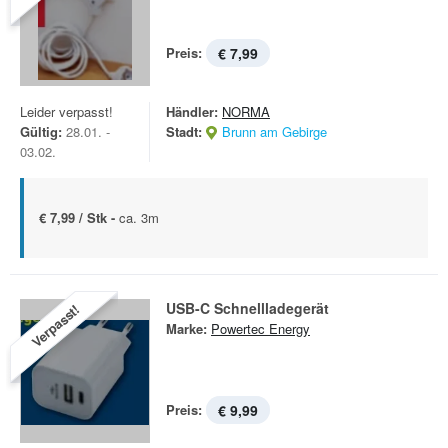
Preis:
€ 7,99
Leider verpasst!
Händler:
NORMA
Gültig:
28.01. -
Stadt:
Brunn am Gebirge
03.02.
€ 7,99 / Stk -
ca. 3m
USB-C Schnellladegerät
Verpasst!
Marke:
Powertec Energy
Preis:
€ 9,99