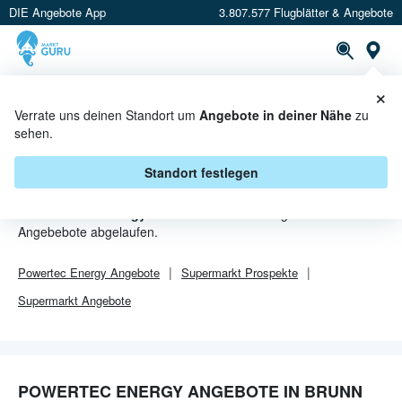
DIE Angebote App
3.807.577 Flugblätter & Angebote
Or
×
PROSPEKTE
ANGEBOTE
CASHBACK
Verrate uns deinen Standort um
Angebote in deiner Nähe
zu
sehen.
POWERTEC ENERGY ANGEBOTE
IN BRUNN AM GEBIRGE
Standort festlegen
Von
Powertec Energy
sind in Brunn am Gebirge leider alle
Angebebote abgelaufen.
Powertec Energy
Angebote
Supermarkt
Prospekte
Supermarkt
Angebote
POWERTEC ENERGY ANGEBOTE IN BRUNN