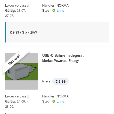
Leider verpasst!
Händler:
NORMA
Gültig:
23.07. -
Stadt:
Enns
27.07.
€ 9,99 / Stk -
20W
USB-C Schnellladegerät
Verpasst!
Marke:
Powertec Energy
Preis:
€ 8,99
Leider verpasst!
Händler:
NORMA
Gültig:
24.09. -
Stadt:
Enns
28.09.