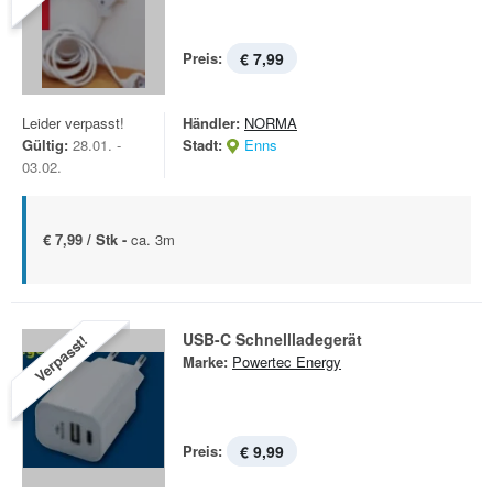
Preis:
€ 7,99
Leider verpasst!
Händler:
NORMA
Gültig:
28.01. -
Stadt:
Enns
03.02.
€ 7,99 / Stk -
ca. 3m
USB-C Schnellladegerät
Verpasst!
Marke:
Powertec Energy
Preis:
€ 9,99