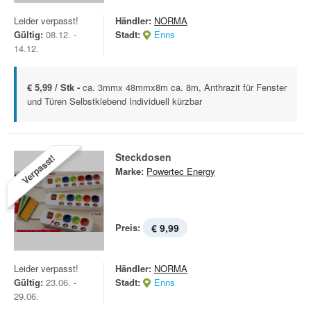
Leider verpasst!
Händler:
NORMA
Gültig:
08.12. -
Stadt:
Enns
14.12.
€ 5,99 / Stk -
ca. 3mmx 48mmx8m ca. 8m, Anthrazit für Fenster
und Türen Selbstklebend Individuell kürzbar
Steckdosen
Verpasst!
Marke:
Powertec Energy
Preis:
€ 9,99
Leider verpasst!
Händler:
NORMA
Gültig:
23.06. -
Stadt:
Enns
29.06.