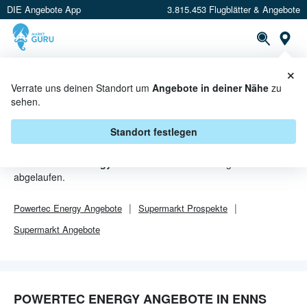
DIE Angebote App
3.815.453 Flugblätter & Angebote
Or
×
PROSPEKTE
ANGEBOTE
CASHBACK
Verrate uns deinen Standort um
Angebote in deiner Nähe
zu
sehen.
POWERTEC ENERGY ANGEBOTE
IN ENNS
Standort festlegen
Von
Powertec Energy
sind in Enns leider alle Angebebote
abgelaufen.
Powertec Energy
Angebote
Supermarkt
Prospekte
Supermarkt
Angebote
POWERTEC ENERGY ANGEBOTE IN ENNS