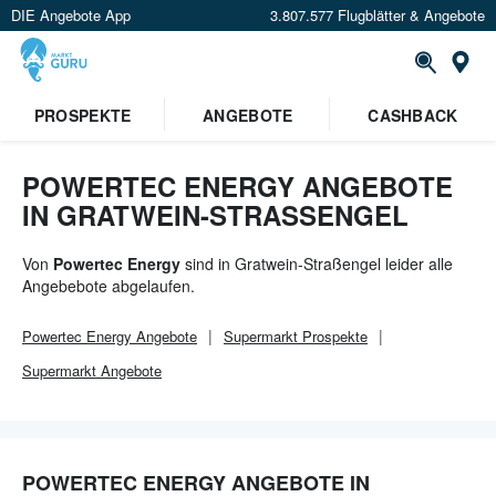
DIE Angebote App
3.807.577 Flugblätter & Angebote
Or
PROSPEKTE
ANGEBOTE
CASHBACK
POWERTEC ENERGY ANGEBOTE
IN GRATWEIN-STRASSENGEL
Von
Powertec Energy
sind in Gratwein-Straßengel leider alle
Angebebote abgelaufen.
Powertec Energy
Angebote
Supermarkt
Prospekte
Supermarkt
Angebote
POWERTEC ENERGY ANGEBOTE IN