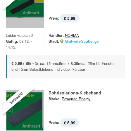
Preis:
€ 5,99
Leider verpasst!
Händler:
NORMA
Gültig:
08.12. -
Stadt:
Gratwein-Straßengel
14.12.
€ 5,99 / Stk -
3x ca. 15mmx5mmx 8,35mca. 25m für Fenster
und Türen Selbstklebend Individuell kürzbar
Rohrisolations-Klebeband
Verpasst!
Marke:
Powertec Energy
Preis:
€ 5,99