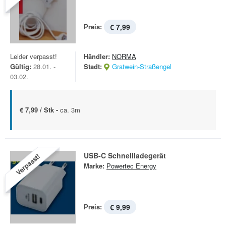
Preis:
€ 7,99
Leider verpasst!
Händler:
NORMA
Gültig:
28.01. -
Stadt:
Gratwein-Straßengel
03.02.
€ 7,99 / Stk -
ca. 3m
USB-C Schnellladegerät
Verpasst!
Marke:
Powertec Energy
Preis:
€ 9,99