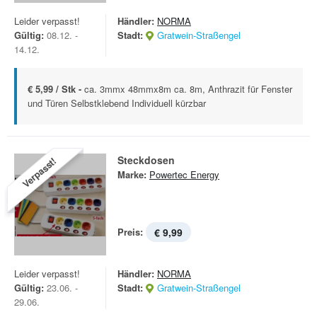
Leider verpasst!
Händler:
NORMA
Gültig:
08.12. -
Stadt:
Gratwein-Straßengel
14.12.
€ 5,99 / Stk -
ca. 3mmx 48mmx8m ca. 8m, Anthrazit für Fenster
und Türen Selbstklebend Individuell kürzbar
Steckdosen
Verpasst!
Marke:
Powertec Energy
Preis:
€ 9,99
Leider verpasst!
Händler:
NORMA
Gültig:
23.06. -
Stadt:
Gratwein-Straßengel
29.06.