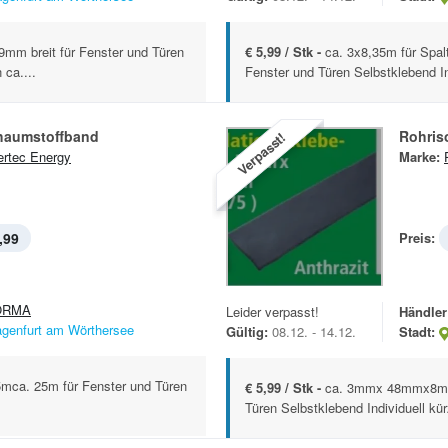
9mm breit für Fenster und Türen
€ 5,99 / Stk -
ca. 3x8,35m für Spal
 ca....
Fenster und Türen Selbstklebend Ind
haumstoffband
Rohris
Verpasst!
rtec Energy
Marke:
,99
Preis:
ORMA
Leider verpasst!
Händler
agenfurt am Wörthersee
Gültig:
08.12. - 14.12.
Stadt:
ca. 25m für Fenster und Türen
€ 5,99 / Stk -
ca. 3mmx 48mmx8m ca
Türen Selbstklebend Individuell kü