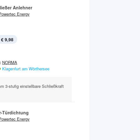
ließer Anlehner
Powertec Energy
€ 9,98
:
NORMA
Klagenfurt am Wörthersee
 3-stufig einstellbare Schließkraft
r-Türdichtung
Powertec Energy