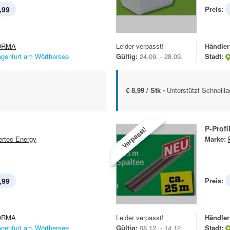
,99
Preis:
ORMA
Leider verpasst!
Händler
agenfurt am Wörthersee
Gültig:
24.09. - 28.09.
Stadt:
€ 8,99 / Stk -
Unterstützt Schnelll
P-Profi
Verpasst!
rtec Energy
Marke:
,99
Preis:
ORMA
Leider verpasst!
Händler
agenfurt am Wörthersee
Gültig:
08.12. - 14.12.
Stadt: