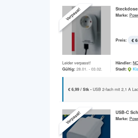
Steckdose
Verpasst!
Marke:
Powe
Preis:
€ 6
Leider verpasst!
Händler:
N
Gültig:
28.01. - 03.02.
Stadt:
Kl
€ 6,99 / Stk -
USB 2-fach mit 2,1 A La
USB-C Sch
Verpasst!
Marke:
Powe