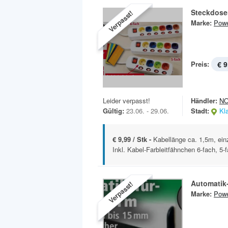
Steckdose
Verpasst!
Marke:
Powe
Preis:
€ 9
Leider verpasst!
Händler:
N
Gültig:
23.06. - 29.06.
Stadt:
Kl
€ 9,99 / Stk -
Kabellänge ca. 1,5m, ein
Inkl. Kabel-Farbleitfähnchen 6-fach, 5-f
Automatik
Verpasst!
Marke:
Powe