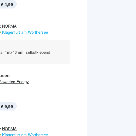
€ 4,99
:
NORMA
Klagenfurt am Wörthersee
 ca. 1mx46mm, selbstklebend
osen
Powertec Energy
€ 9,99
:
NORMA
Klagenfurt am Wörthersee