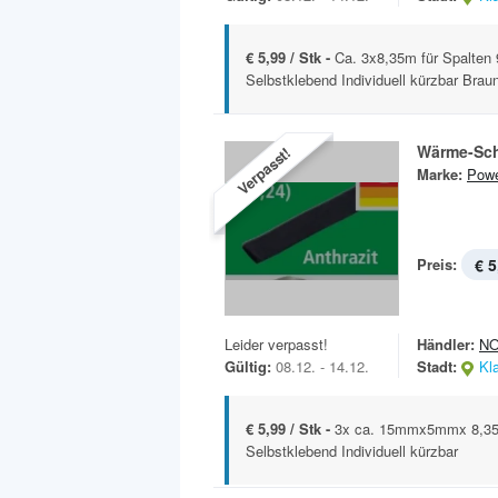
€ 5,99 / Stk -
Ca. 3x8,35m für Spalten 
Selbstklebend Individuell kürzbar Braun
Wärme-Sc
Verpasst!
Marke:
Powe
Preis:
€ 5
Leider verpasst!
Händler:
N
Gültig:
08.12. - 14.12.
Stadt:
Kl
€ 5,99 / Stk -
3x ca. 15mmx5mmx 8,35m
Selbstklebend Individuell kürzbar