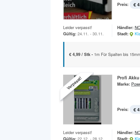
Preis:
€ 4
Leider verpasst!
Händler:
N
Gültig:
24.11. - 30.11.
Stadt:
Kl
€ 4,99 / Stk -
1m Für Spalten bis 15m
Profi Akk
Verpasst!
Marke:
Powe
Preis:
€ 4
Leider verpasst!
Händler:
N
Gültig:
22.12. - 28.12.
Stadt:
Kl