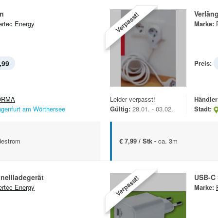
n
Verlän
Verpasst!
rtec Energy
Marke:
,99
Preis:
ORMA
Leider verpasst!
Händler
agenfurt am Wörthersee
Gültig:
28.01. - 03.02.
Stadt:
destrom
€ 7,99 / Stk -
ca. 3m
nellladegerät
USB-C 
Verpasst!
rtec Energy
Marke: