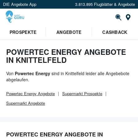
DIE Angebote App
3.813.895 Flugblätter & Angebote
Or
PROSPEKTE
ANGEBOTE
CASHBACK
POWERTEC ENERGY ANGEBOTE
IN KNITTELFELD
Von
Powertec Energy
sind in Knittelfeld leider alle Angebebote
abgelaufen.
Powertec Energy
Angebote
Supermarkt
Prospekte
Supermarkt
Angebote
POWERTEC ENERGY ANGEBOTE IN