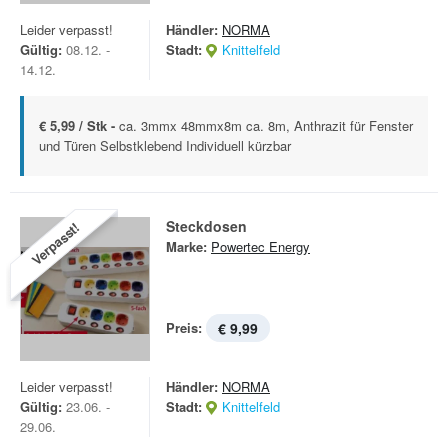
Leider verpasst!
Händler:
NORMA
Gültig:
08.12. -
Stadt:
Knittelfeld
14.12.
€ 5,99 / Stk -
ca. 3mmx 48mmx8m ca. 8m, Anthrazit für Fenster
und Türen Selbstklebend Individuell kürzbar
Steckdosen
Verpasst!
Marke:
Powertec Energy
Preis:
€ 9,99
Leider verpasst!
Händler:
NORMA
Gültig:
23.06. -
Stadt:
Knittelfeld
29.06.