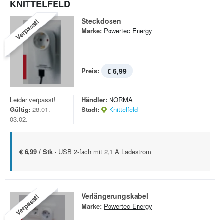
KNITTELFELD
Steckdosen
Verpasst!
Marke:
Powertec Energy
Preis:
€ 6,99
Leider verpasst!
Händler:
NORMA
Gültig:
28.01. -
Stadt:
Knittelfeld
03.02.
€ 6,99 / Stk -
USB 2-fach mit 2,1 A Ladestrom
Verlängerungskabel
Verpasst!
Marke:
Powertec Energy