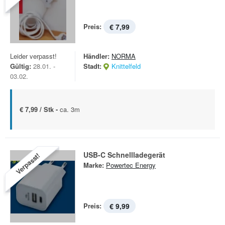
Preis:
€ 7,99
Leider verpasst!
Händler:
NORMA
Gültig:
28.01. -
Stadt:
Knittelfeld
03.02.
€ 7,99 / Stk -
ca. 3m
USB-C Schnellladegerät
Verpasst!
Marke:
Powertec Energy
Preis:
€ 9,99