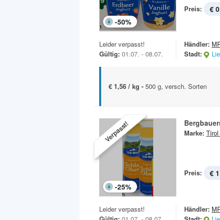
Preis:
€ 0
-
50
%
Leider verpasst!
Händler:
MP
Gültig:
01.07. - 08.07.
Stadt:
Li
€ 1,56 / kg -
500 g, versch. Sorten
Bergbauer
Verpasst!
Marke:
Tirol
Preis:
€ 1
-
25
%
Leider verpasst!
Händler:
MP
Gültig:
01.07. - 08.07.
Stadt:
Li