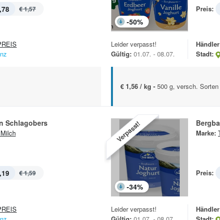
,78
Preis:
€ 1,57
-
50
%
REIS
Leider verpasst!
Händler
enz
Gültig:
01.07. - 08.07.
Stadt:
€ 1,56 / kg -
500 g, versch. Sorten
n Schlagobers
Bergba
Verpasst!
 Milch
Marke:
,19
Preis:
€ 1,59
-
34
%
REIS
Leider verpasst!
Händler
enz
Gültig:
01.07. - 08.07.
Stadt: