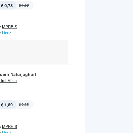
€ 0,78
€ 1,57
:
MPREIS
Lienz
uern Naturjoghurt
Tirol Milch
€ 1,89
€ 2,85
:
MPREIS
Lienz