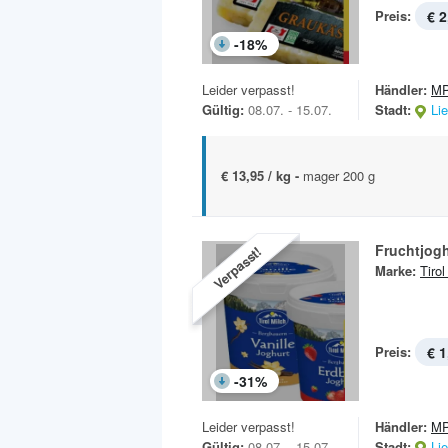
Preis:
€ 2
-
18
%
Leider verpasst!
Händler:
MP
Gültig:
08.07. - 15.07.
Stadt:
Li
€ 13,95 / kg -
mager 200 g
Fruchtjog
Verpasst!
Marke:
Tirol
Preis:
€ 1
-
31
%
Leider verpasst!
Händler:
MP
Gültig:
08.07. - 15.07.
Stadt:
Li