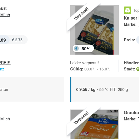
hurt
Verpasst!
Top
 Milch
Kaiser
Marke:
,89
Preis:
€ 2,75
-
50
%
REIS
Leider verpasst!
Händler
enz
Gültig:
08.07. - 15.07.
Stadt:
orten
€ 9,56 / kg -
55 % FiT, 250 g
Graukä
Verpasst!
 Milch
Marke: