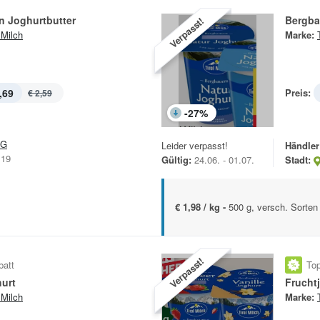
n Joghurtbutter
Bergba
Verpasst!
 Milch
Marke:
,69
Preis:
€ 2,59
-
27
%
&G
Leider verpasst!
Händler
 19
Gültig:
24.06. - 01.07.
Stadt:
€ 1,98 / kg -
500 g, versch. Sorten
Verpasst!
batt
Top
hurt
Frucht
 Milch
Marke: