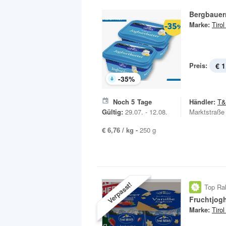
Bergbauer
Marke:
Tirol
Preis:
€ 1
-
35
%
Noch
5
Tage
Händler:
T
Gültig:
29.07. - 12.08.
Marktstraße
€ 6,76 / kg -
250 g
Verpasst!
Top Ra
Fruchtjog
Marke:
Tirol