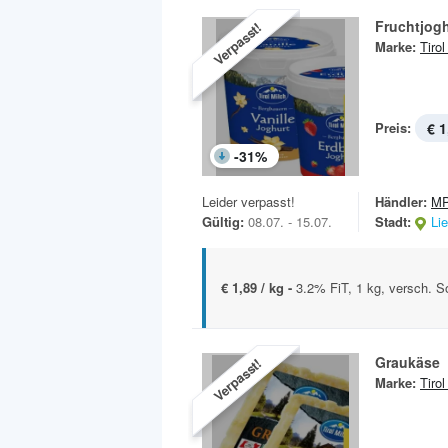
Fruchtjog
Verpasst!
Marke:
Tirol
Preis:
€ 1
-
31
%
Leider verpasst!
Händler:
MP
Gültig:
08.07. - 15.07.
Stadt:
Li
€ 1,89 / kg -
3.2% FiT, 1 kg, versch. S
Graukäse
Verpasst!
Marke:
Tirol