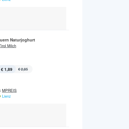
uern Naturjoghurt
Tirol Milch
€ 1,89
€ 2,85
:
MPREIS
Lienz