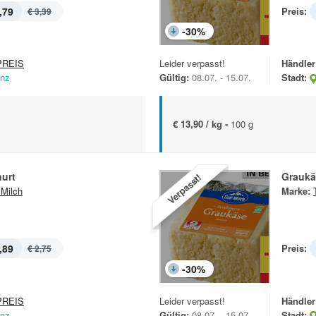
,79
Preis:
€ 3,39
-
30
%
REIS
Leider verpasst!
Händler
enz
Gültig:
08.07. - 15.07.
Stadt:
€ 13,90 / kg -
100 g
hurt
Graukä
Verpasst!
 Milch
Marke:
,89
Preis:
€ 2,75
-
30
%
REIS
Leider verpasst!
Händler
enz
Gültig:
08.07. - 15.07.
Stadt: