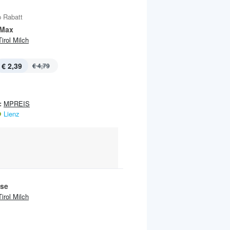
 Rabatt
 Max
Tirol Milch
€ 2,39
€ 4,79
:
MPREIS
Lienz
se
Tirol Milch