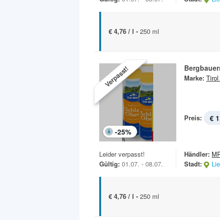
€ 4,76 / l -
250 ml
Bergbauer
Verpasst!
Marke:
Tirol
Preis:
€ 1
-
25
%
Leider verpasst!
Händler:
MP
Gültig:
01.07. - 08.07.
Stadt:
Li
€ 4,76 / l -
250 ml