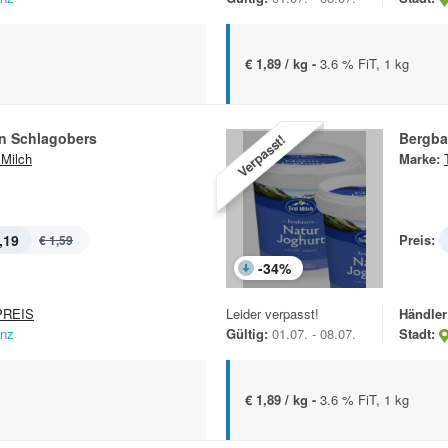
€ 1,89 / kg -
3.6 % FiT, 1 kg
n Schlagobers
Bergba
Verpasst!
 Milch
Marke:
,19
Preis:
€ 1,59
-
34
%
REIS
Leider verpasst!
Händler
enz
Gültig:
01.07. - 08.07.
Stadt:
€ 1,89 / kg -
3.6 % FiT, 1 kg