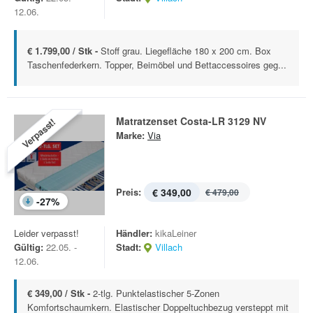
12.06.
€ 1.799,00 / Stk -
Stoff grau. Liegefläche 180 x 200 cm. Box
Taschenfederkern. Topper, Beimöbel und Bettaccessoires geg...
Matratzenset Costa-LR 3129 NV
Verpasst!
Marke:
Via
Preis:
€ 349,00
€ 479,00
-
27
%
Leider verpasst!
Händler:
kikaLeiner
Gültig:
22.05. -
Stadt:
Villach
12.06.
€ 349,00 / Stk -
2-tlg. Punktelastischer 5-Zonen
Komfortschaumkern. Elastischer Doppeltuchbezug versteppt mit