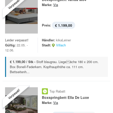
Verpasst!
Marke:
Via
Preis:
€ 1.199,00
Leider verpasst!
Händler:
kikaLeiner
Gültig:
22.05. -
Stadt:
Villach
12.06.
€ 1.199,00 / Stk -
Stoff blaugrau. Liegeäche 180 x 200 cm.
Box Bonell-Federkern. Kopfhaupthöhe ca. 111 cm.
Bettseitenh...
Verpasst!
Top Rabatt
Boxspringbett Ella De Luxe
Marke:
Via