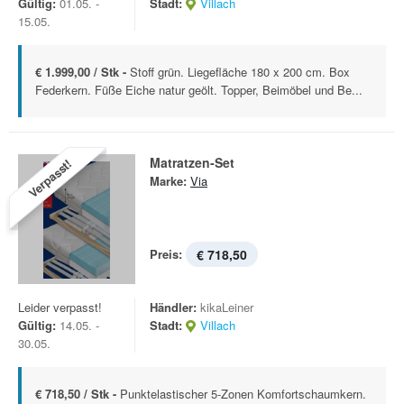
Gültig:
01.05. -
Stadt:
Villach
15.05.
€ 1.999,00 / Stk -
Stoff grün. Liegefläche 180 x 200 cm. Box
Federkern. Füße Eiche natur geölt. Topper, Beimöbel und Be...
Matratzen-Set
Verpasst!
Marke:
Via
Preis:
€ 718,50
Leider verpasst!
Händler:
kikaLeiner
Gültig:
14.05. -
Stadt:
Villach
30.05.
€ 718,50 / Stk -
Punktelastischer 5-Zonen Komfortschaumkern.