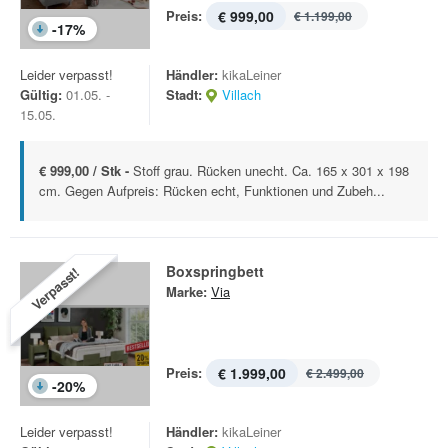
Preis:
€ 999,00
€ 1.199,00
-
17
%
Leider verpasst!
Händler:
kikaLeiner
Gültig:
01.05. -
Stadt:
Villach
15.05.
€ 999,00 / Stk -
Stoff grau. Rücken unecht. Ca. 165 x 301 x 198
cm. Gegen Aufpreis: Rücken echt, Funktionen und Zubeh...
Boxspringbett
Verpasst!
Marke:
Via
Preis:
€ 1.999,00
€ 2.499,00
-
20
%
Leider verpasst!
Händler:
kikaLeiner