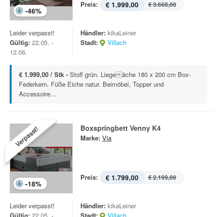
Preis:
€ 1.999,00
€ 3.668,00
-
46
%
Leider verpasst!
Händler:
kikaLeiner
Gültig:
22.05. -
Stadt:
Villach
12.06.
€ 1.999,00 / Stk -
Stoff grün. Liegeäche 180 x 200 cm Box-
Federkern. Füße Eiche natur. Beimöbel, Topper und
Accessoire...
Boxspringbett Venny K4
Verpasst!
Marke:
Via
Preis:
€ 1.799,00
€ 2.199,00
-
18
%
Leider verpasst!
Händler:
kikaLeiner
Gültig:
22.05. -
Stadt:
Villach