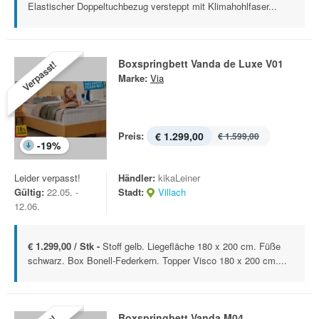
Elastischer Doppeltuchbezug versteppt mit Klimahohlfaser...
Boxspringbett Vanda de Luxe V01
Verpasst!
Marke:
Via
Preis:
€ 1.299,00
€ 1.599,00
-
19
%
Leider verpasst!
Händler:
kikaLeiner
Gültig:
22.05. -
Stadt:
Villach
12.06.
€ 1.299,00 / Stk -
Stoff gelb. Liegefläche 180 x 200 cm. Füße
schwarz. Box Bonell-Federkern. Topper Visco 180 x 200 cm....
Boxspringbett Vanda M04