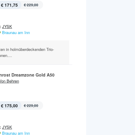
€ 171,75
€ 229,00
:
JYSK
Braunau am Inn
ten in holmüberdeckenden Trio-
nen....
rost Dreamzone Gold A50
Von Behren
€ 175,00
€ 229,00
:
JYSK
Braunau am Inn