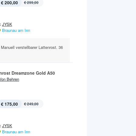
€ 200,00
€ 299,00
:
JYSK
Braunau am Inn
anuell verstellbarer Lattenrost. 36
rost Dreamzone Gold A50
Von Behren
€ 175,00
€ 249,00
:
JYSK
Braunau am Inn