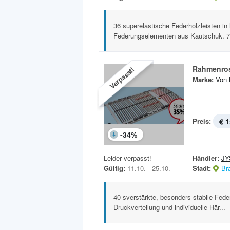
36 superelastische Federholzleisten i
Federungselementen aus Kautschuk. 7 
Rahmenros
Verpasst!
Marke:
Von 
Preis:
€ 1
-
34
%
Leider verpasst!
Händler:
JY
Gültig:
11.10. - 25.10.
Stadt:
Br
40 sverstärkte, besonders stabile Fede
Druckverteilung und individuelle Här...