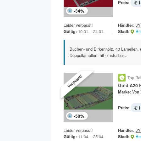
Preis:
€ 1
-
34
%
Leider verpasst!
Händler:
JY
Gültig:
10.01. - 24.01.
Stadt:
Br
Buchen- und Birkenholz. 40 Lamellen, u
Doppellamellen mit einstellbar...
Verpasst!
Top Ra
Gold A20 
Marke:
Von 
Preis:
€ 1
-
50
%
Leider verpasst!
Händler:
JY
Gültig:
11.04. - 25.04.
Stadt:
Br