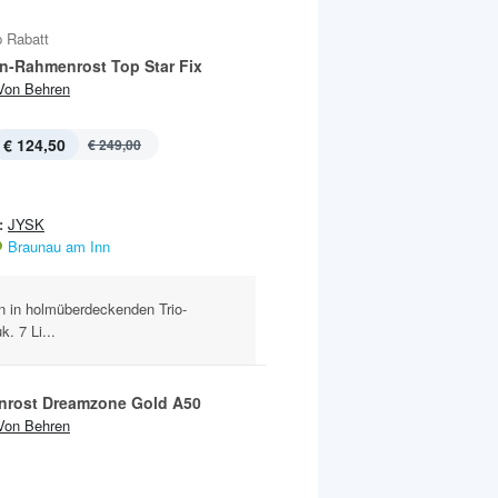
 Rabatt
n-Rahmenrost Top Star Fix
Von Behren
€ 124,50
€ 249,00
:
JYSK
Braunau am Inn
en in holmüberdeckenden Trio-
. 7 Li...
rost Dreamzone Gold A50
Von Behren