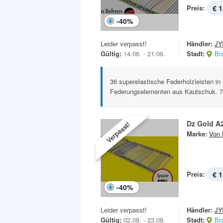
Preis:
€ 1
-
40
%
Leider verpasst!
Händler:
JY
Gültig:
14.06. - 21.06.
Stadt:
Br
36 superelastische Federholzleisten i
Federungselementen aus Kautschuk. 7 
Dz Gold A2
Verpasst!
Marke:
Von 
Preis:
€ 1
-
40
%
Leider verpasst!
Händler:
JY
Gültig:
02.08. - 23.08.
Stadt:
Br