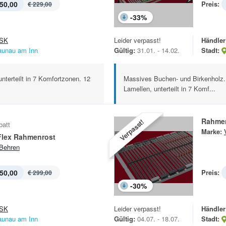
50,00
Preis:
€ 229,00
-
33
%
SK
Leider verpasst!
Händler
aunau am Inn
Gültig:
31.01. - 14.02.
Stadt:
nterteilt in 7 Komfortzonen. 12
Massives Buchen- und Birkenholz. M
Lamellen, unterteilt in 7 Komf...
Rahmen
Verpasst!
batt
Marke:
Flex Rahmenrost
Behren
50,00
Preis:
€ 299,00
-
30
%
SK
Leider verpasst!
Händler
aunau am Inn
Gültig:
04.07. - 18.07.
Stadt: