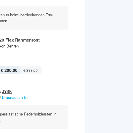
ten in holmüberdeckenden Trio-
nen....
20 Flex Rahmenrost
Von Behren
€ 200,00
€ 299,00
:
JYSK
Braunau am Inn
uperelastische Federholzleisten in
.