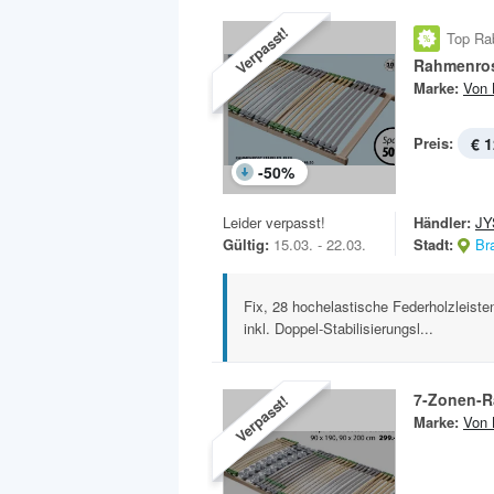
Verpasst!
Top Ra
Rahmenros
Marke:
Von 
Preis:
€ 1
-
50
%
Leider verpasst!
Händler:
JY
Gültig:
15.03. - 22.03.
Stadt:
Br
Fix, 28 hochelastische Federholzleiste
inkl. Doppel-Stabilisierungsl...
7-Zonen-R
Verpasst!
Marke:
Von 