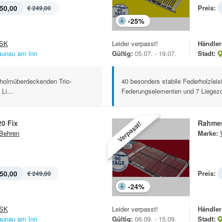
50,00
Preis:
€ 249,00
-
25
%
SK
Leider verpasst!
Händler
aunau am Inn
Gültig:
05.07. - 19.07.
Stadt:
n holmüberdeckenden Trio-
40 besonders stabile Federholzleis
Li...
Federungselementen und 7 Liegezo
0 Fix
Rahmen
Verpasst!
Behren
Marke:
50,00
Preis:
€ 249,00
-
24
%
SK
Leider verpasst!
Händler
aunau am Inn
Gültig:
06.09. - 15.09.
Stadt: