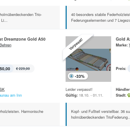
n holmüberdeckenden Trio-
40 besonders stabile Federholzleis
Li...
Federungselementen und 7 Liegezo
t Dreamzone Gold A50
Gold A
Verpasst!
Behren
Marke:
50,00
Preis:
€ 229,00
-
33
%
SK
Leider verpasst!
Händler
aunau am Inn
Gültig:
18.10. - 01.11.
Stadt:
rholzleisten. Harmonische
Kopf- und Fußteil verstellbar. 36 s
holmüberdeckenden TrioFederung..