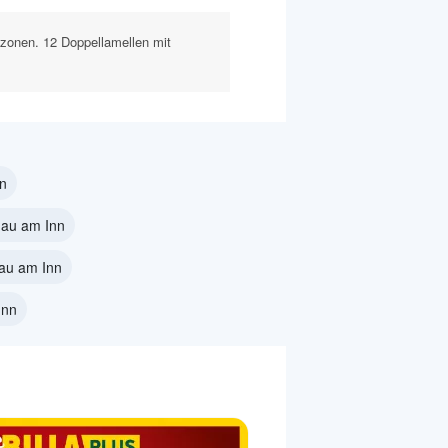
rtzonen. 12 Doppellamellen mit
nn
nau am Inn
au am Inn
Inn