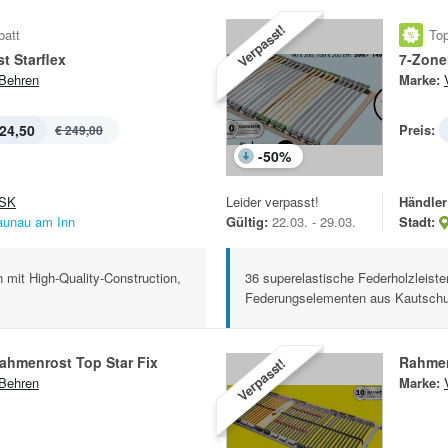
Verpasst!
batt
Top
t Starflex
7-Zone
Behren
Marke:
24,50
Preis:
€ 249,00
-
50
%
SK
Leider verpasst!
Händler
aunau am Inn
Gültig:
22.03. - 29.03.
Stadt:
n mit High-Quality-Construction,
36 superelastische Federholzleist
Federungselementen aus Kautschuk
ahmenrost Top Star Fix
Rahmen
Verpasst!
Behren
Marke: