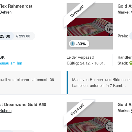
Flex Rahmenrost
Gold A
Verpasst!
Behren
Marke:
25,00
Preis:
€ 299,00
-
33
%
SK
Leider verpasst!
Händler
aunau am Inn
Gültig:
24.12. - 10.01.
Stadt:
ll verstellbarer Lattenrost. 36
Massives Buchen- und Birkenholz. M
Lamellen, unterteilt in 7 Komf...
t Dreamzone Gold A50
Gold A
Verpasst!
Behren
Marke: