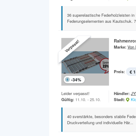
36 superelastische Federholzleisten i
Federungselementen aus Kautschuk. 7 
Rahmenros
Verpasst!
Marke:
Von 
Preis:
€ 1
-
34
%
Leider verpasst!
Händler:
JY
Gültig:
11.10. - 25.10.
Stadt:
Kl
40 sverstärkte, besonders stabile Fede
Druckverteilung und individuelle Här...