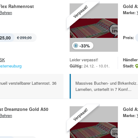
Flex Rahmenrost
Gold A
Verpasst!
Behren
Marke:
25,00
Preis:
€ 299,00
-
33
%
SK
Leider verpasst!
Händler
osterneuburg
Gültig:
24.12. - 10.01.
Stadt:
ll verstellbarer Lattenrost. 36
Massives Buchen- und Birkenholz. M
Lamellen, unterteilt in 7 Komf...
t Dreamzone Gold A50
Gold A
Verpasst!
Behren
Marke: