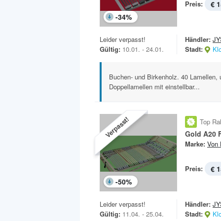
Preis:
€ 1
-
34
%
Leider verpasst!
Händler:
JY
Gültig:
10.01. - 24.01.
Stadt:
Kl
Buchen- und Birkenholz. 40 Lamellen, u
Doppellamellen mit einstellbar...
Verpasst!
Top Ra
Gold A20 
Marke:
Von 
Preis:
€ 1
-
50
%
Leider verpasst!
Händler:
JY
Gültig:
11.04. - 25.04.
Stadt:
Kl