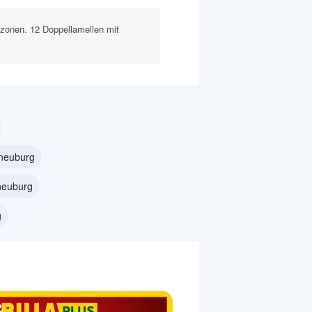
rtzonen. 12 Doppellamellen mit
rneuburg
neuburg
g