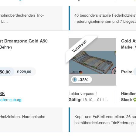
n holmüberdeckenden Trio-
40 besonders stabile Federholzleis
Li...
Federungselementen und 7 Liegezo
t Dreamzone Gold A50
Gold A
Verpasst!
Behren
Marke:
50,00
Preis:
€ 229,00
-
33
%
SK
Leider verpasst!
Händler
osterneuburg
Gültig:
18.10. - 01.11.
Stadt:
rholzleisten. Harmonische
Kopf- und Fußteil verstellbar. 36 s
holmüberdeckenden TrioFederung..