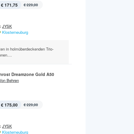
€ 171,75
€ 229,00
:
JYSK
Klosterneuburg
ten in holmüberdeckenden Trio-
nen....
rost Dreamzone Gold A50
Von Behren
€ 175,00
€ 229,00
:
JYSK
Klosterneuburg