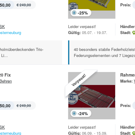
50,00
Preis:
€ 249,00
-
25
%
SK
Leider verpasst!
Händler
osterneuburg
Gültig:
05.07. - 19.07.
Stadt:
n holmüberdeckenden Trio-
40 besonders stabile Federholzleis
Li...
Federungselementen und 7 Liegezo
0 Fix
Rahmen
Verpasst!
Behren
Marke:
50,00
Preis:
€ 249,00
-
24
%
SK
Leider verpasst!
Händler
osterneuburg
Gültig:
06.09. - 15.09.
Stadt: