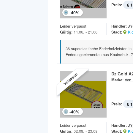
Preis:
€ 1
-
40
%
Leider verpasst!
Händler:
JY
Gültig:
14.06. - 21.06.
Stadt:
Kl
36 superelastische Federholzleisten i
Federungselementen aus Kautschuk. 7 
Dz Gold A2
Verpasst!
Marke:
Von 
Preis:
€ 1
-
40
%
Leider verpasst!
Händler:
JY
Gültig:
02.08. - 23.08.
Stadt:
Kl