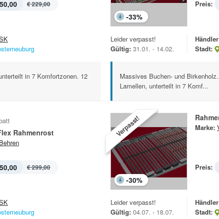
50,00
Preis:
€ 229,00
-
33
%
SK
Leider verpasst!
Händler
osterneuburg
Gültig:
31.01. - 14.02.
Stadt:
nterteilt in 7 Komfortzonen. 12
Massives Buchen- und Birkenholz. M
Lamellen, unterteilt in 7 Komf...
Rahmen
Verpasst!
batt
Marke:
Flex Rahmenrost
Behren
50,00
Preis:
€ 299,00
-
30
%
SK
Leider verpasst!
Händler
osterneuburg
Gültig:
04.07. - 18.07.
Stadt: