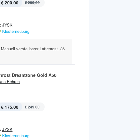
€ 200,00
€ 299,00
:
JYSK
Klosterneuburg
anuell verstellbarer Lattenrost. 36
rost Dreamzone Gold A50
Von Behren
€ 175,00
€ 249,00
:
JYSK
Klosterneuburg