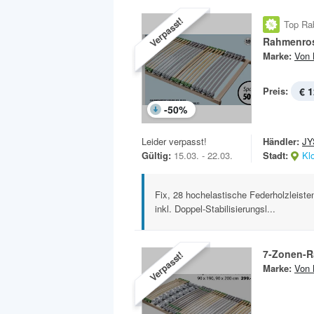
Verpasst!
Top Ra
Rahmenros
Marke:
Von 
Preis:
€ 1
-
50
%
Leider verpasst!
Händler:
JY
Gültig:
15.03. - 22.03.
Stadt:
Kl
Fix, 28 hochelastische Federholzleiste
inkl. Doppel-Stabilisierungsl...
7-Zonen-R
Verpasst!
Marke:
Von 