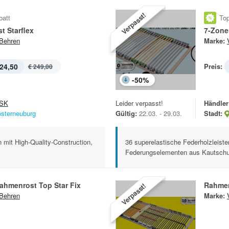
Verpasst!
batt
Top
t Starflex
7-Zone
Behren
Marke:
24,50
Preis:
€ 249,00
-
50
%
SK
Leider verpasst!
Händler
osterneuburg
Gültig:
22.03. - 29.03.
Stadt:
n mit High-Quality-Construction,
36 superelastische Federholzleist
Federungselementen aus Kautschuk
ahmenrost Top Star Fix
Rahmen
Verpasst!
Behren
Marke: