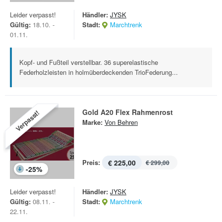
Leider verpasst!
Händler:
JYSK
Gültig:
18.10. -
Stadt:
Marchtrenk
01.11.
Kopf- und Fußteil verstellbar. 36 superelastische
Federholzleisten in holmüberdeckenden TrioFederung...
Gold A20 Flex Rahmenrost
Verpasst!
Marke:
Von Behren
Preis:
€ 225,00
€ 299,00
-
25
%
Leider verpasst!
Händler:
JYSK
Gültig:
08.11. -
Stadt:
Marchtrenk
22.11.