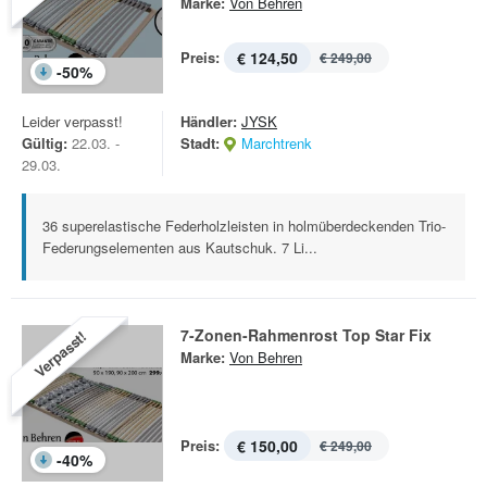
Marke:
Von Behren
Preis:
€ 124,50
€ 249,00
-
50
%
Leider verpasst!
Händler:
JYSK
Gültig:
22.03. -
Stadt:
Marchtrenk
29.03.
36 superelastische Federholzleisten in holmüberdeckenden Trio-
Federungselementen aus Kautschuk. 7 Li...
7-Zonen-Rahmenrost Top Star Fix
Verpasst!
Marke:
Von Behren
Preis:
€ 150,00
€ 249,00
-
40
%