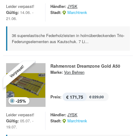
Leider verpasst!
Händler:
JYSK
Gültig:
14.06. -
Stadt:
Marchtrenk
21.06.
36 superelastische Federholzleisten in holmüberdeckenden Trio-
Federungselementen aus Kautschuk. 7 Li...
Rahmenrost Dreamzone Gold A50
Verpasst!
Marke:
Von Behren
Preis:
€ 171,75
€ 229,00
-
25
%
Leider verpasst!
Händler:
JYSK
Gültig:
05.07. -
Stadt:
Marchtrenk
19.07.