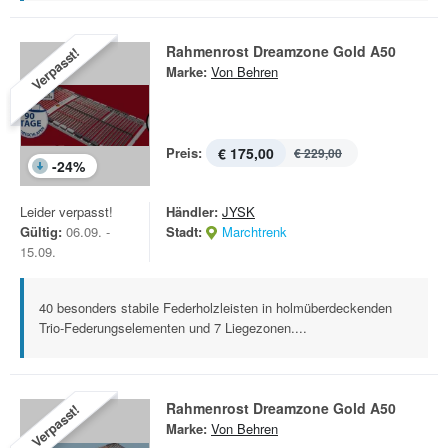
Rahmenrost Dreamzone Gold A50
Verpasst!
Marke:
Von Behren
Preis:
€ 175,00
€ 229,00
-
24
%
Leider verpasst!
Händler:
JYSK
Gültig:
06.09. -
Stadt:
Marchtrenk
15.09.
40 besonders stabile Federholzleisten in holmüberdeckenden
Trio-Federungselementen und 7 Liegezonen....
Rahmenrost Dreamzone Gold A50
Verpasst!
Marke:
Von Behren