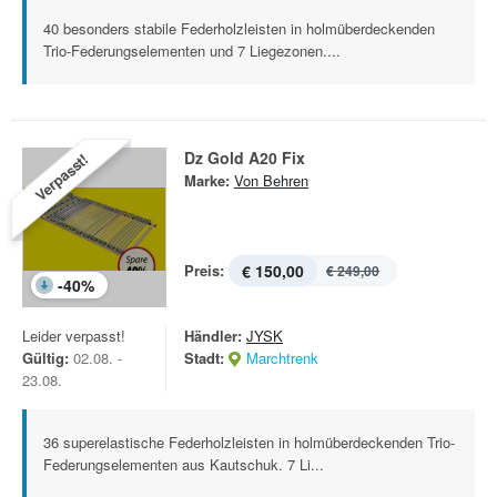
40 besonders stabile Federholzleisten in holmüberdeckenden
Trio-Federungselementen und 7 Liegezonen....
Dz Gold A20 Fix
Verpasst!
Marke:
Von Behren
Preis:
€ 150,00
€ 249,00
-
40
%
Leider verpasst!
Händler:
JYSK
Gültig:
02.08. -
Stadt:
Marchtrenk
23.08.
36 superelastische Federholzleisten in holmüberdeckenden Trio-
Federungselementen aus Kautschuk. 7 Li...