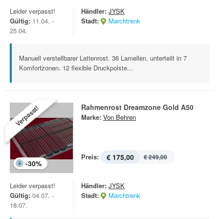
Leider verpasst!
Händler:
JYSK
Gültig:
11.04. -
Stadt:
Marchtrenk
25.04.
Manuell verstellbarer Lattenrost. 36 Lamellen, unterteilt in 7
Komfortzonen. 12 flexible Druckpolste...
Rahmenrost Dreamzone Gold A50
Verpasst!
Marke:
Von Behren
Preis:
€ 175,00
€ 249,00
-
30
%
Leider verpasst!
Händler:
JYSK
Gültig:
04.07. -
Stadt:
Marchtrenk
18.07.