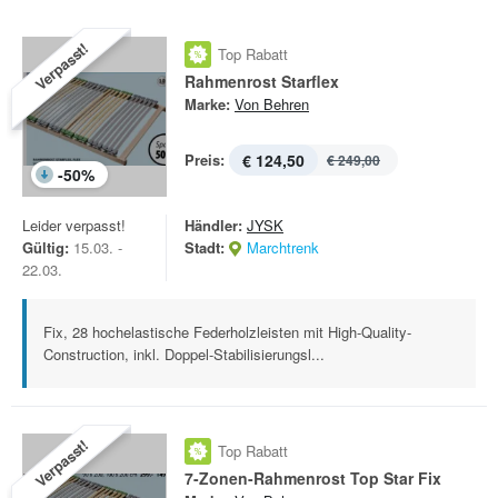
Verpasst!
Top Rabatt
Rahmenrost Starflex
Marke:
Von Behren
Preis:
€ 124,50
€ 249,00
-
50
%
Leider verpasst!
Händler:
JYSK
Gültig:
15.03. -
Stadt:
Marchtrenk
22.03.
Fix, 28 hochelastische Federholzleisten mit High-Quality-
Construction, inkl. Doppel-Stabilisierungsl...
Verpasst!
Top Rabatt
7-Zonen-Rahmenrost Top Star Fix