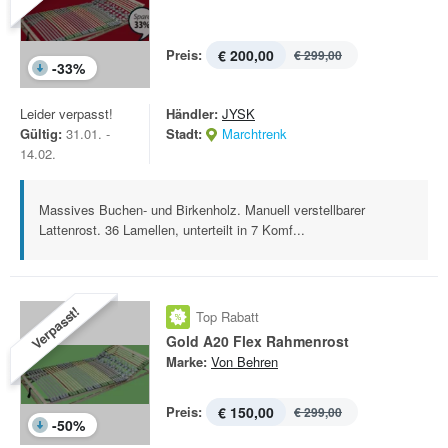
Preis:
€ 200,00
€ 299,00
-
33
%
Leider verpasst!
Händler:
JYSK
Gültig:
31.01. -
Stadt:
Marchtrenk
14.02.
Massives Buchen- und Birkenholz. Manuell verstellbarer
Lattenrost. 36 Lamellen, unterteilt in 7 Komf...
Verpasst!
Top Rabatt
Gold A20 Flex Rahmenrost
Marke:
Von Behren
Preis:
€ 150,00
€ 299,00
-
50
%