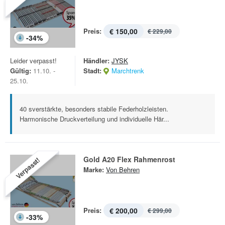
Preis:
€ 150,00
€ 229,00
-
34
%
Leider verpasst!
Händler:
JYSK
Gültig:
11.10. -
Stadt:
Marchtrenk
25.10.
40 sverstärkte, besonders stabile Federholzleisten.
Harmonische Druckverteilung und individuelle Här...
Gold A20 Flex Rahmenrost
Verpasst!
Marke:
Von Behren
Preis:
€ 200,00
€ 299,00
-
33
%