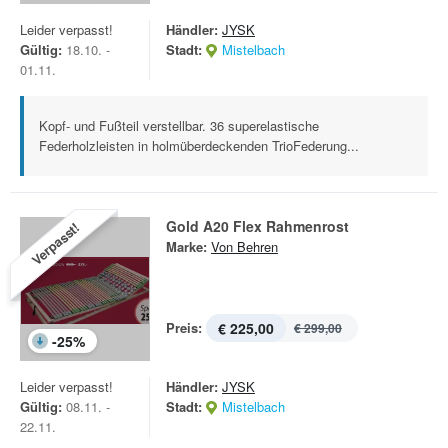
Leider verpasst!
Händler:
JYSK
Gültig:
18.10. -
Stadt:
Mistelbach
01.11.
Kopf- und Fußteil verstellbar. 36 superelastische
Federholzleisten in holmüberdeckenden TrioFederung...
Gold A20 Flex Rahmenrost
Verpasst!
Marke:
Von Behren
Preis:
€ 225,00
€ 299,00
-
25
%
Leider verpasst!
Händler:
JYSK
Gültig:
08.11. -
Stadt:
Mistelbach
22.11.