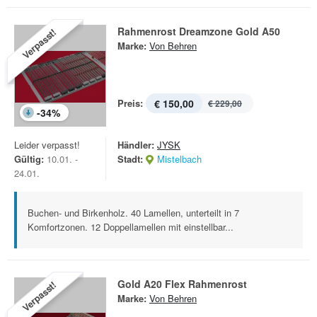
Rahmenrost Dreamzone Gold A50
Verpasst!
Marke:
Von Behren
Preis:
€ 150,00
€ 229,00
-
34
%
Leider verpasst!
Händler:
JYSK
Gültig:
10.01. -
Stadt:
Mistelbach
24.01.
Buchen- und Birkenholz. 40 Lamellen, unterteilt in 7
Komfortzonen. 12 Doppellamellen mit einstellbar...
Gold A20 Flex Rahmenrost
Verpasst!
Marke:
Von Behren