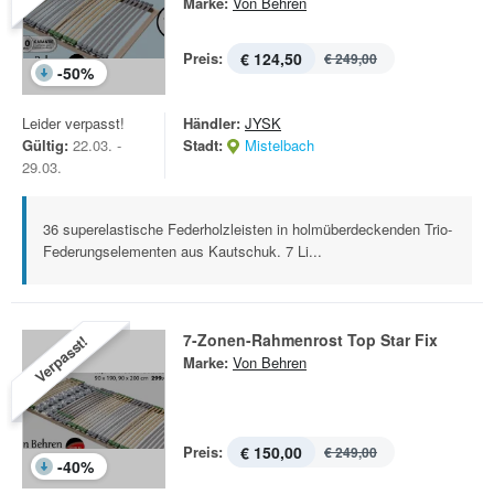
Marke:
Von Behren
Preis:
€ 124,50
€ 249,00
-
50
%
Leider verpasst!
Händler:
JYSK
Gültig:
22.03. -
Stadt:
Mistelbach
29.03.
36 superelastische Federholzleisten in holmüberdeckenden Trio-
Federungselementen aus Kautschuk. 7 Li...
7-Zonen-Rahmenrost Top Star Fix
Verpasst!
Marke:
Von Behren
Preis:
€ 150,00
€ 249,00
-
40
%