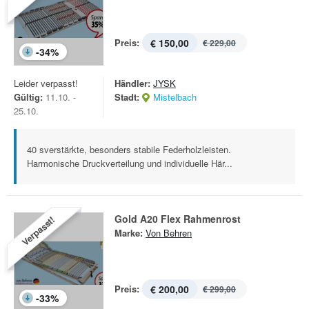
Preis:
€ 150,00
€ 229,00
-
34
%
Leider verpasst!
Händler:
JYSK
Gültig:
11.10. -
Stadt:
Mistelbach
25.10.
40 sverstärkte, besonders stabile Federholzleisten.
Harmonische Druckverteilung und individuelle Här...
Gold A20 Flex Rahmenrost
Verpasst!
Marke:
Von Behren
Preis:
€ 200,00
€ 299,00
-
33
%