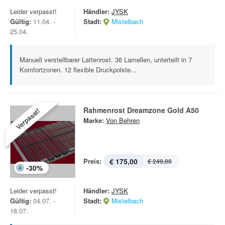
Leider verpasst!
Händler:
JYSK
Gültig:
11.04. -
Stadt:
Mistelbach
25.04.
Manuell verstellbarer Lattenrost. 36 Lamellen, unterteilt in 7
Komfortzonen. 12 flexible Druckpolste...
Rahmenrost Dreamzone Gold A50
Verpasst!
Marke:
Von Behren
Preis:
€ 175,00
€ 249,00
-
30
%
Leider verpasst!
Händler:
JYSK
Gültig:
04.07. -
Stadt:
Mistelbach
18.07.