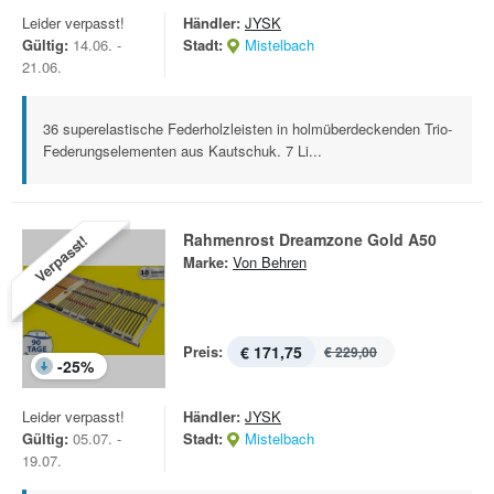
Leider verpasst!
Händler:
JYSK
Gültig:
14.06. -
Stadt:
Mistelbach
21.06.
36 superelastische Federholzleisten in holmüberdeckenden Trio-
Federungselementen aus Kautschuk. 7 Li...
Rahmenrost Dreamzone Gold A50
Verpasst!
Marke:
Von Behren
Preis:
€ 171,75
€ 229,00
-
25
%
Leider verpasst!
Händler:
JYSK
Gültig:
05.07. -
Stadt:
Mistelbach
19.07.