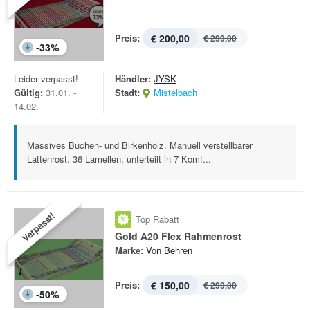
Preis:
€ 200,00
€ 299,00
-
33
%
Leider verpasst!
Händler:
JYSK
Gültig:
31.01. -
Stadt:
Mistelbach
14.02.
Massives Buchen- und Birkenholz. Manuell verstellbarer
Lattenrost. 36 Lamellen, unterteilt in 7 Komf...
Verpasst!
Top Rabatt
Gold A20 Flex Rahmenrost
Marke:
Von Behren
Preis:
€ 150,00
€ 299,00
-
50
%