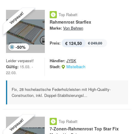
Verpasst!
Top Rabatt
Rahmenrost Starflex
Marke:
Von Behren
Preis:
€ 124,50
€ 249,00
-
50
%
Leider verpasst!
Händler:
JYSK
Gültig:
15.03. -
Stadt:
Mistelbach
22.03.
Fix, 28 hochelastische Federholzleisten mit High-Quality-
Construction, inkl. Doppel-Stabilisierungsl...
Verpasst!
Top Rabatt
7-Zonen-Rahmenrost Top Star Fix