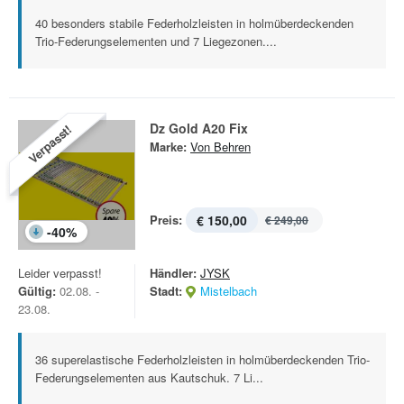
40 besonders stabile Federholzleisten in holmüberdeckenden
Trio-Federungselementen und 7 Liegezonen....
Dz Gold A20 Fix
Verpasst!
Marke:
Von Behren
Preis:
€ 150,00
€ 249,00
-
40
%
Leider verpasst!
Händler:
JYSK
Gültig:
02.08. -
Stadt:
Mistelbach
23.08.
36 superelastische Federholzleisten in holmüberdeckenden Trio-
Federungselementen aus Kautschuk. 7 Li...