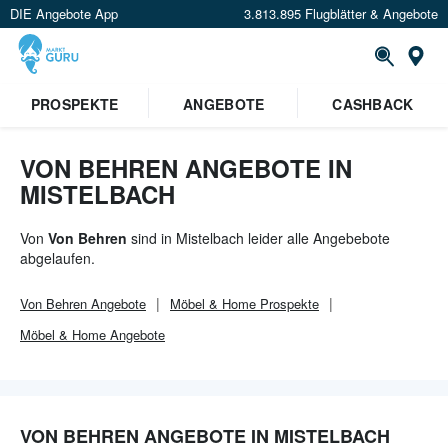
DIE Angebote App
3.813.895 Flugblätter & Angebote
Or
PROSPEKTE
ANGEBOTE
CASHBACK
VON BEHREN ANGEBOTE IN
MISTELBACH
Von
Von Behren
sind in Mistelbach leider alle Angebebote
abgelaufen.
Von Behren
Angebote
Möbel & Home
Prospekte
Möbel & Home
Angebote
VON BEHREN ANGEBOTE IN MISTELBACH