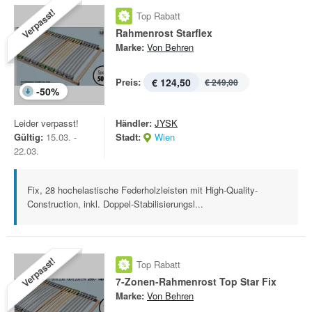
Verpasst!
Top Rabatt
Rahmenrost Starflex
Marke:
Von Behren
Preis:
€ 124,50
€ 249,00
-
50
%
Leider verpasst!
Händler:
JYSK
Gültig:
15.03. -
Stadt:
Wien
22.03.
Fix, 28 hochelastische Federholzleisten mit High-Quality-
Construction, inkl. Doppel-Stabilisierungsl...
Verpasst!
Top Rabatt
7-Zonen-Rahmenrost Top Star Fix
Marke:
Von Behren