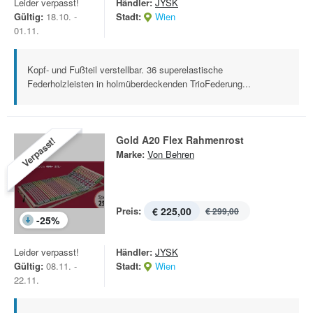
Leider verpasst!
Händler:
JYSK
Gültig:
18.10. -
Stadt:
Wien
01.11.
Kopf- und Fußteil verstellbar. 36 superelastische
Federholzleisten in holmüberdeckenden TrioFederung...
Gold A20 Flex Rahmenrost
Verpasst!
Marke:
Von Behren
Preis:
€ 225,00
€ 299,00
-
25
%
Leider verpasst!
Händler:
JYSK
Gültig:
08.11. -
Stadt:
Wien
22.11.