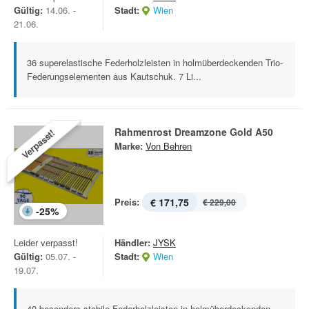
Gültig:
14.06. -
Stadt:
Wien
21.06.
36 superelastische Federholzleisten in holmüberdeckenden Trio-
Federungselementen aus Kautschuk. 7 Li...
Rahmenrost Dreamzone Gold A50
Verpasst!
Marke:
Von Behren
Preis:
€ 171,75
€ 229,00
-
25
%
Leider verpasst!
Händler:
JYSK
Gültig:
05.07. -
Stadt:
Wien
19.07.
40 besonders stabile Federholzleisten in holmüberdeckenden