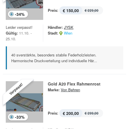
Preis:
€ 150,00
€ 229,00
-
34
%
Leider verpasst!
Händler:
JYSK
Gültig:
11.10. -
Stadt:
Wien
25.10.
40 sverstärkte, besonders stabile Federholzleisten.
Harmonische Druckverteilung und individuelle Här...
Gold A20 Flex Rahmenrost
Verpasst!
Marke:
Von Behren
Preis:
€ 200,00
€ 299,00
-
33
%