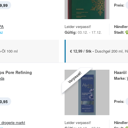
9,99
Preis:
PA
Leider verpasst!
Händler
az
Gültig:
03.12. - 17.12.
Stadt:
e-Öl 100 ml
€ 12,99 / Stk -
Duschgel 200 ml, 
ps Pore Refining
Haaröl
Verpasst!
eda
Marke:
0,95
Preis:
 drogerie markt
Leider verpasst!
Händler