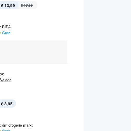
€ 13,99
€ 17,99
:
BIPA
Graz
oo
Weleda
€ 8,95
:
dm drogerie markt
Graz