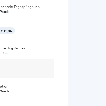
ichende Tagespflege Iris
Weleda
€ 12,95
:
dm drogerie markt
Graz
otion
Weleda