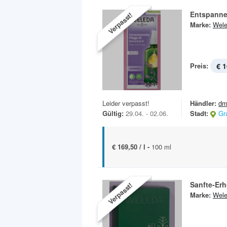
Entspanne
Verpasst!
Marke:
Wel
Preis:
€ 1
Leider verpasst!
Händler:
dm
Gültig:
29.04. - 02.06.
Stadt:
Gr
€ 169,50 / l -
100 ml
Sanfte-Erh
Verpasst!
Marke:
Wel