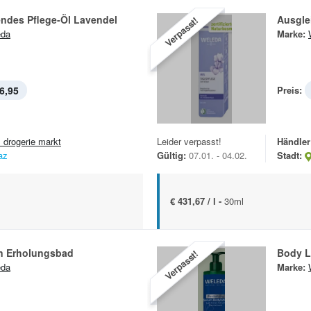
ndes Pflege-Öl Lavendel
Ausgle
Verpasst!
eda
Marke:
6,95
Preis:
 drogerie markt
Leider verpasst!
Händler
az
Gültig:
07.01. - 04.02.
Stadt:
€ 431,67 / l -
30ml
n Erholungsbad
Body L
Verpasst!
eda
Marke: