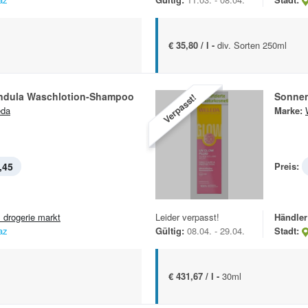
€ 35,80 / l -
div. Sorten 250ml
ndula Waschlotion-Shampoo
Sonnen
Verpasst!
eda
Marke:
,45
Preis:
 drogerie markt
Leider verpasst!
Händler
az
Gültig:
08.04. - 29.04.
Stadt:
€ 431,67 / l -
30ml