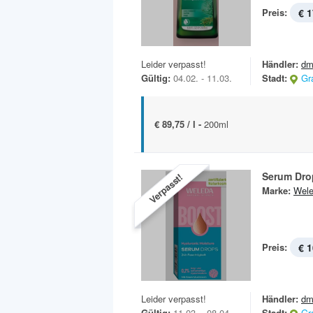
Preis:
€ 1
Leider verpasst!
Händler:
dm
Gültig:
04.02. - 11.03.
Stadt:
Gr
€ 89,75 / l -
200ml
Serum Dro
Verpasst!
Marke:
Wel
Preis:
€ 1
Leider verpasst!
Händler:
dm
Gültig:
11.03. - 08.04.
Stadt:
Gr