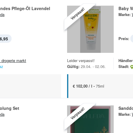
ndes Pflege-Öl Lavendel
Baby W
Verpasst!
eda
Marke:
6,95
Preis:
 drogerie markt
Leider verpasst!
Händler
az
Gültig:
29.04. - 02.06.
Stadt:
€ 102,00 / l -
75ml
olung Set
Sanddo
Verpasst!
eda
Marke: