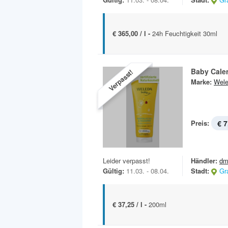
€ 365,00 / l -
24h Feuchtigkeit 30ml
Baby Cale
Verpasst!
Marke:
Wel
Preis:
€ 7
Leider verpasst!
Händler:
dm
Gültig:
11.03. - 08.04.
Stadt:
Gr
€ 37,25 / l -
200ml