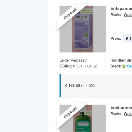
Entspanne
Verpasst!
Marke:
Wel
Preis:
€ 1
Leider verpasst!
Händler:
dm
Gültig:
07.01. - 04.02.
Stadt:
Gr
€ 169,50 / l -
100ml
Edeltanne
Verpasst!
Marke:
Wel