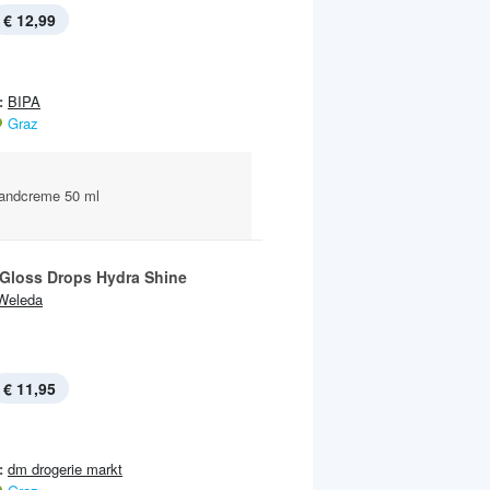
€ 12,99
:
BIPA
Graz
Handcreme 50 ml
 Gloss Drops Hydra Shine
Weleda
€ 11,95
:
dm drogerie markt