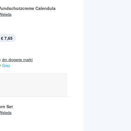
undschutzcreme Calendula
Weleda
€ 7,65
:
dm drogerie markt
Graz
rn Set
Weleda