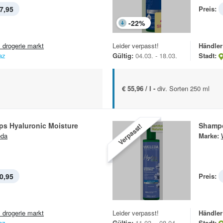
7,95
Preis:
-
22
%
 drogerie markt
Leider verpasst!
Händler
az
Gültig:
04.03. - 18.03.
Stadt:
€ 55,96 / l -
div. Sorten 250 ml
ps Hyaluronic Moisture
Shamp
Verpasst!
eda
Marke:
0,95
Preis:
 drogerie markt
Leider verpasst!
Händler
az
Gültig:
11.03. - 08.04.
Stadt: