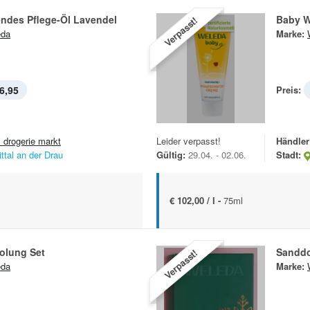
ndes Pflege-Öl Lavendel
Baby W
Verpasst!
eda
Marke:
6,95
Preis:
 drogerie markt
Leider verpasst!
Händler
ittal an der Drau
Gültig:
29.04. - 02.06.
Stadt:
€ 102,00 / l -
75ml
olung Set
Sanddo
Verpasst!
eda
Marke: