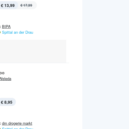
€ 13,99
€ 17,99
:
BIPA
Spittal an der Drau
oo
Weleda
€ 8,95
:
dm drogerie markt
Spittal an der Drau