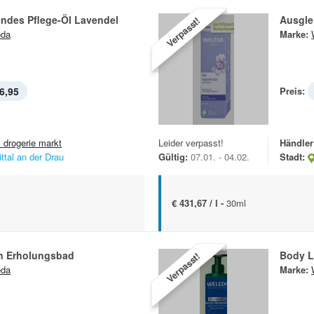
ndes Pflege-Öl Lavendel
Ausgle
Verpasst!
eda
Marke:
6,95
Preis:
 drogerie markt
Leider verpasst!
Händler
ittal an der Drau
Gültig:
07.01. - 04.02.
Stadt:
€ 431,67 / l -
30ml
n Erholungsbad
Body L
Verpasst!
eda
Marke: