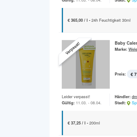
€ 365,00 / l -
24h Feuchtigkeit 30ml
Baby Cale
Verpasst!
Marke:
Wel
Preis:
€ 7
Leider verpasst!
Händler:
dm
Gültig:
11.03. - 08.04.
Stadt:
Sp
€ 37,25 / l -
200ml