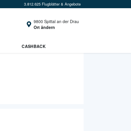
3.812.625 Flugblätter & Angebote
9800 Spittal an der Drau
Ort ändern
CASHBACK