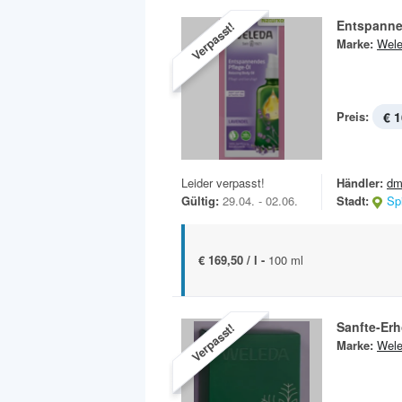
Entspanne
Verpasst!
Marke:
Wel
Preis:
€ 1
Leider verpasst!
Händler:
dm
Gültig:
29.04. - 02.06.
Stadt:
Sp
€ 169,50 / l -
100 ml
Sanfte-Erh
Verpasst!
Marke:
Wel