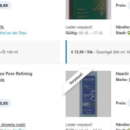
9,99
Preis:
PA
Leider verpasst!
Händler
ittal an der Drau
Gültig:
03.12. - 17.12.
Stadt:
e-Öl 100 ml
€ 12,99 / Stk -
Duschgel 200 ml, 
ps Pore Refining
Haaröl
Verpasst!
eda
Marke:
0,95
Preis:
 drogerie markt
Leider verpasst!
Händler