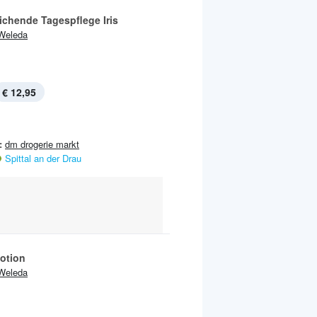
ichende Tagespflege Iris
Weleda
€ 12,95
:
dm drogerie markt
Spittal an der Drau
otion
Weleda