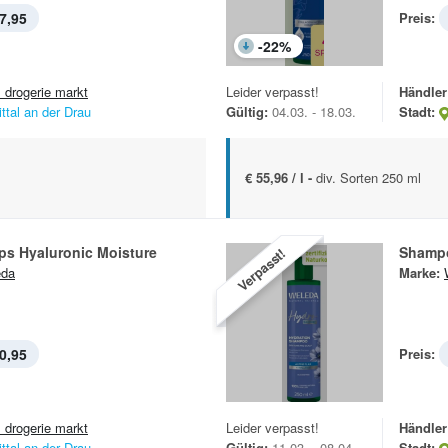
7,95
Preis:
-
22
%
 drogerie markt
Leider verpasst!
Händler
ittal an der Drau
Gültig:
04.03. - 18.03.
Stadt:
€ 55,96 / l -
div. Sorten 250 ml
ps Hyaluronic Moisture
Shamp
Verpasst!
eda
Marke:
0,95
Preis:
 drogerie markt
Leider verpasst!
Händler
ittal an der Drau
Gültig:
11.03. - 08.04.
Stadt: