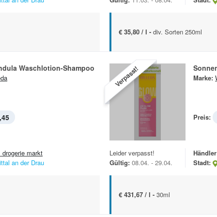
€ 35,80 / l -
div. Sorten 250ml
ndula Waschlotion-Shampoo
Sonnen
Verpasst!
eda
Marke:
,45
Preis:
 drogerie markt
Leider verpasst!
Händler
ittal an der Drau
Gültig:
08.04. - 29.04.
Stadt:
€ 431,67 / l -
30ml