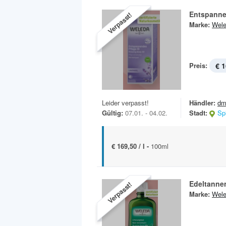
Entspanne
Verpasst!
Marke:
Wel
Preis:
€ 1
Leider verpasst!
Händler:
dm
Gültig:
07.01. - 04.02.
Stadt:
Sp
€ 169,50 / l -
100ml
Edeltanne
Verpasst!
Marke:
Wel