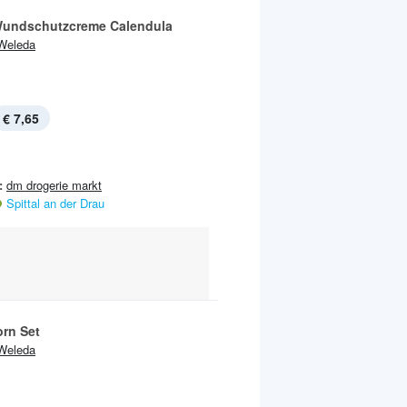
undschutzcreme Calendula
Weleda
€ 7,65
:
dm drogerie markt
Spittal an der Drau
rn Set
Weleda