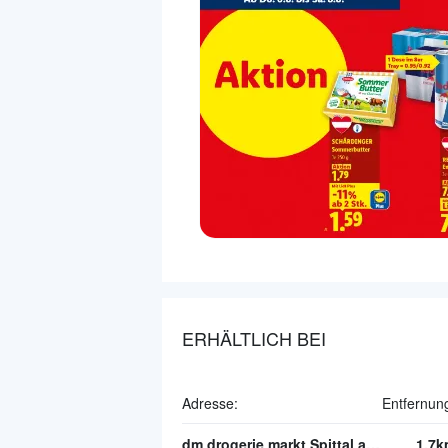
ERHÄLTLICH BEI
Adresse:
Entfernun
dm drogerie markt Spittal an der Drau
1.7k