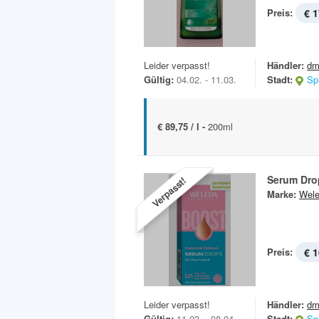
Preis:
€ 1
Leider verpasst!
Händler:
dm
Gültig:
04.02. - 11.03.
Stadt:
Sp
€ 89,75 / l -
200ml
Serum Dro
Verpasst!
Marke:
Wel
Preis:
€ 1
Leider verpasst!
Händler:
dm
Gültig:
11.03. - 08.04.
Stadt:
Sp