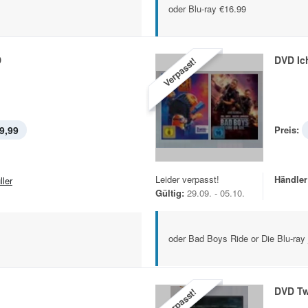
oder Blu-ray €16.99
D
DVD Ic
Verpasst!
9,99
Preis:
Leider verpasst!
Händler
ller
Gültig:
29.09. - 05.10.
oder Bad Boys Ride or Die Blu-ray 
DVD Tw
Verpasst!