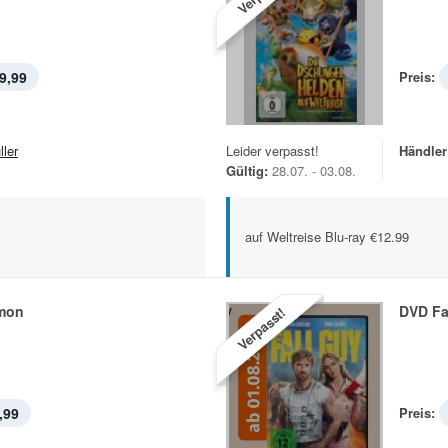
9,99
Preis:
ller
Leider verpasst!
Händler
Gültig:
28.07. - 03.08.
auf Weltreise Blu-ray €12.99
mon
DVD Fa
Verpasst!
,99
Preis: