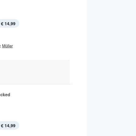
€ 14,99
:
Müller
icked
€ 14,99