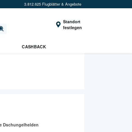
3.812.625 Flugblätter & Angebote
Standort
festlegen
CASHBACK
e Dschungelhelden