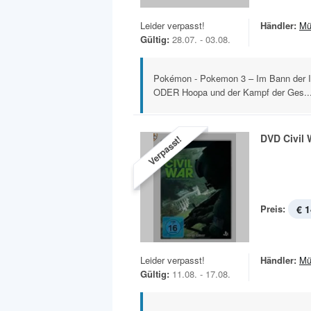
Leider verpasst!
Händler:
Mü
Gültig:
28.07. - 03.08.
Pokémon - Pokemon 3 – Im Bann der Ic
ODER Hoopa und der Kampf der Ges..
DVD Civil 
Verpasst!
Preis:
€ 1
Leider verpasst!
Händler:
Mü
Gültig:
11.08. - 17.08.