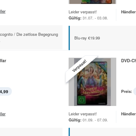
ller
Leider verpasst!
Händler
Gültig:
31.07. - 03.08.
ognito / Die zeitlose Begegnung
Blu-ray €19.99
.
War
DVD-Ch
Verpasst!
4,99
Preis:
ller
Leider verpasst!
Händler
Gültig:
01.09. - 07.09.