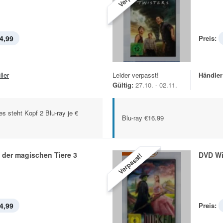
4,99
Preis:
ller
Leider verpasst!
Händler
Gültig:
27.10. - 02.11.
s steht Kopf 2 Blu-ray je €
Blu-ray €16.99
 der magischen Tiere 3
DVD W
Verpasst!
4,99
Preis: