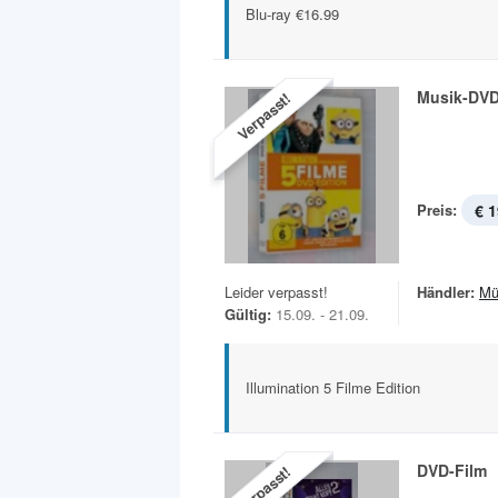
Blu-ray €16.99
Musik-DV
Verpasst!
Preis:
€ 1
Leider verpasst!
Händler:
Mü
Gültig:
15.09. - 21.09.
Illumination 5 Filme Edition
DVD-Film
Verpasst!