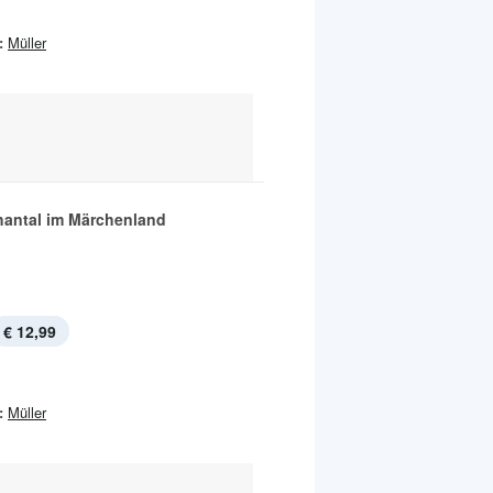
:
Müller
antal im Märchenland
€ 12,99
:
Müller