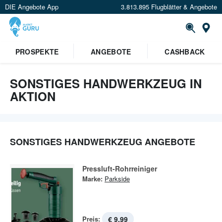
DIE Angebote App
3.813.895 Flugblätter & Angebote
St
PROSPEKTE
ANGEBOTE
CASHBACK
SONSTIGES HANDWERKZEUG IN
AKTION
SONSTIGES HANDWERKZEUG ANGEBOTE
Pressluft-Rohrreiniger
Marke:
Parkside
Preis:
€ 9,99