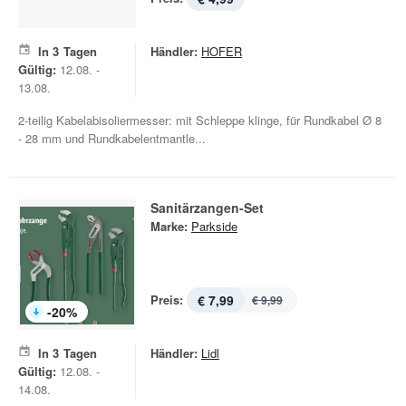
In
3
Tagen
Händler:
HOFER
Gültig:
12.08. -
13.08.
2-teilig Kabelabisoliermesser: mit Schleppe klinge, für Rundkabel Ø 8
- 28 mm und Rundkabelentmantle...
Sanitärzangen-Set
Marke:
Parkside
Preis:
€ 7,99
€ 9,99
-
20
%
In
3
Tagen
Händler:
Lidl
Gültig:
12.08. -
14.08.