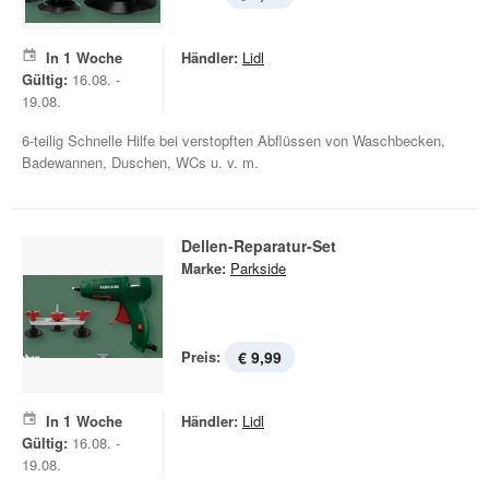
In
1
Woche
Händler:
Lidl
Gültig:
16.08. -
19.08.
6-teilig Schnelle Hilfe bei verstopften Abflüssen von Waschbecken,
Badewannen, Duschen, WCs u. v. m.
Dellen-Reparatur-Set
Marke:
Parkside
Preis:
€ 9,99
In
1
Woche
Händler:
Lidl
Gültig:
16.08. -
19.08.