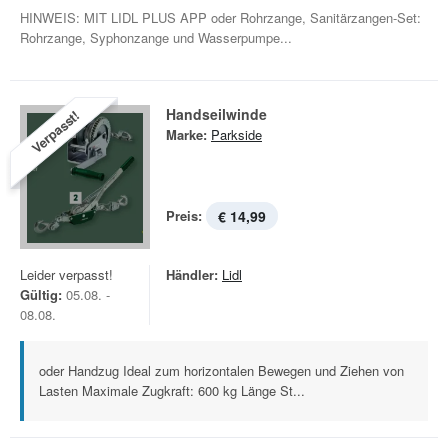
HINWEIS: MIT LIDL PLUS APP oder Rohrzange, Sanitärzangen-Set:
Rohrzange, Syphonzange und Wasserpumpe...
Handseilwinde
Verpasst!
Marke:
Parkside
Preis:
€ 14,99
Leider verpasst!
Händler:
Lidl
Gültig:
05.08. -
08.08.
oder Handzug Ideal zum horizontalen Bewegen und Ziehen von
Lasten Maximale Zugkraft: 600 kg Länge St...