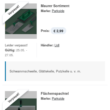
Maurer Sortiment
Verpasst!
Marke:
Parkside
Preis:
€ 2,99
Leider verpasst!
Händler:
Lidl
Gültig:
25.05. -
27.05.
Schwammschwelle, Glättekelle, Putzkelle u. v. m.
Flächenspachtel
Verpasst!
Marke:
Parkside