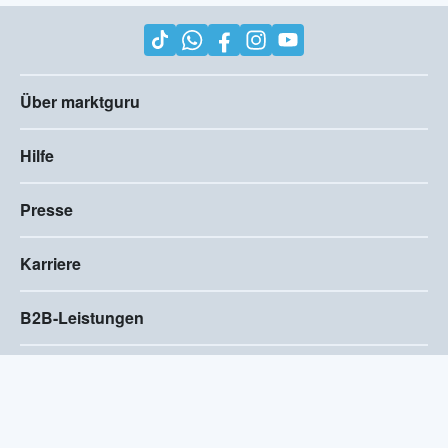
Über marktguru
Hilfe
Presse
Karriere
B2B-Leistungen
Impressum
AGB
Compliance
Barrierefreiheitserklärung
Datenschutz
Privatsphären-Einstellungen
2026
©
Visivo Consulting GmbH