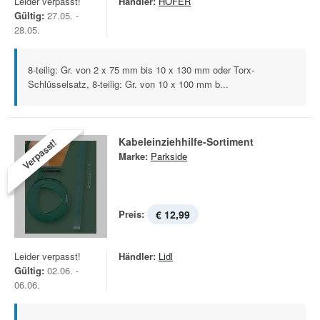
Leider verpasst!
Händler:
HOFER
Gültig:
27.05. -
28.05.
8-teilig: Gr. von 2 x 75 mm bis 10 x 130 mm oder Torx-
Schlüsselsatz, 8-teilig: Gr. von 10 x 100 mm b...
Kabeleinziehhilfe-Sortiment
Verpasst!
Marke:
Parkside
Preis:
€ 12,99
Leider verpasst!
Händler:
Lidl
Gültig:
02.06. -
06.06.