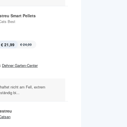
treu Smart Pellets
Cats Best
€ 21,99
€ 24,99
:
Dehner Garten-Center
tet nicht am Fell, extrem
tändig bi...
estreu
Catsan