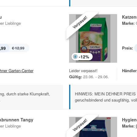
u
Katzens
Verpasst!
er Lieblinge
Marke:
,99
Preis:
€ 12,99
-
12
%
hner Garten-Center
Leider verpasst!
Händler
Gültig:
23.06. - 29.06.
g, durch starke Klumpkraft,
HINWEIS: MEIN DEHNER PREIS haf
.
geruchsbindend und saugfähig, volls
nkbrunnen Tangy
Hygien
Verpasst!
er Lieblinge
Marke: