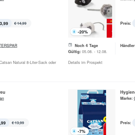
3,99
Preis:
€ 14,99
-
20
%
TERSPAR
Noch
4
Tage
Händler
Gültig:
05.08. - 12.08.
 Catsan Natural 8-Liter-Sack oder
Details im Prospekt
reu
Hygien
an
Marke:
,99
Preis:
€ 13,99
-
7
%