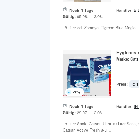
Noch
4
Tage
Händler:
BI
Gültig:
05.08. - 12.08.
18 Liter od. Zooroyal Tigrooo Blue Magic 
Hygienest
Marke:
Cats
Preis:
€ 1
-
7
%
Noch
4
Tage
Händler:
IN
Gültig:
29.07. - 12.08.
18-Liter-Sack, Catsan Ultra 10-Liter-Sack,
Catsan Active Fresh 8-Li...