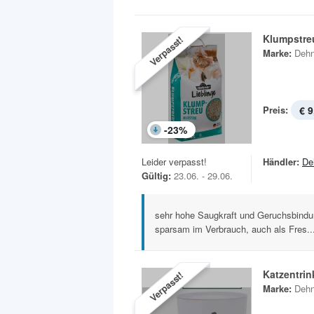
Klumpstre
Verpasst!
Marke:
Dehn
Preis:
€ 9
-
23
%
Leider verpasst!
Händler:
De
Gültig:
23.06. - 29.06.
sehr hohe Saugkraft und Geruchsbindun
sparsam im Verbrauch, auch als Fres..
Katzentri
Verpasst!
Marke:
Dehn