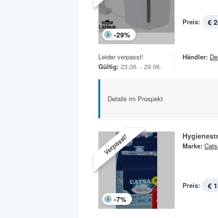
Preis:
€ 2
-
29
%
Leider verpasst!
Händler:
De
Gültig:
23.06. - 29.06.
Details im Prospekt
Hygienest
Verpasst!
Marke:
Cats
Preis:
€ 1
-
7
%