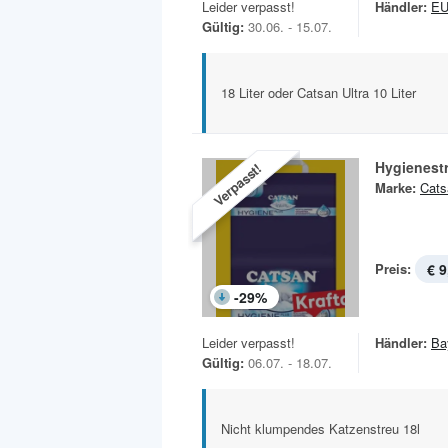
Leider verpasst!
Händler:
E
Gültig:
30.06. - 15.07.
18 Liter oder Catsan Ultra 10 Liter
Hygienest
Verpasst!
Marke:
Cats
Preis:
€ 9
-
29
%
Leider verpasst!
Händler:
Ba
Gültig:
06.07. - 18.07.
Nicht klumpendes Katzenstreu 18l