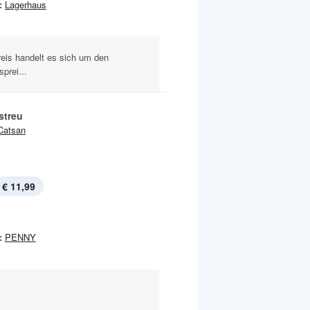
:
Lagerhaus
reis handelt es sich um den
prei...
streu
Catsan
€ 11,99
:
PENNY