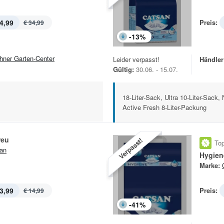
4,99
Preis:
€ 34,99
-
13
%
hner Garten-Center
Leider verpasst!
Händler
Gültig:
30.06. - 15.07.
18-Liter-Sack, Ultra 10-Liter-Sack,
Active Fresh 8-Liter-Packung
reu
Verpasst!
Top
an
Hygien
Marke:
3,99
Preis:
€ 14,99
-
41
%