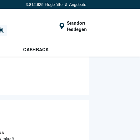
3.812.625 Flugblätter & Angebote
Standort
festlegen
CASHBACK
us
Vitakraft