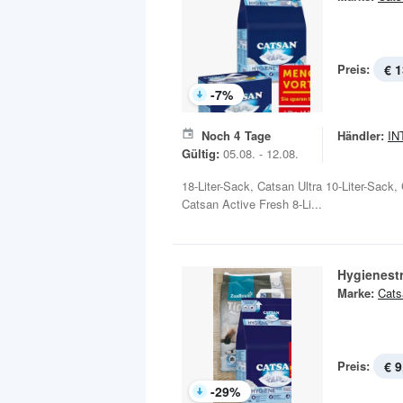
Preis:
€ 1
-
7
%
Noch
4
Tage
Händler:
IN
Gültig:
05.08. - 12.08.
18-Liter-Sack, Catsan Ultra 10-Liter-Sack,
Catsan Active Fresh 8-Li...
Hygienest
Marke:
Cats
Preis:
€ 9
-
29
%