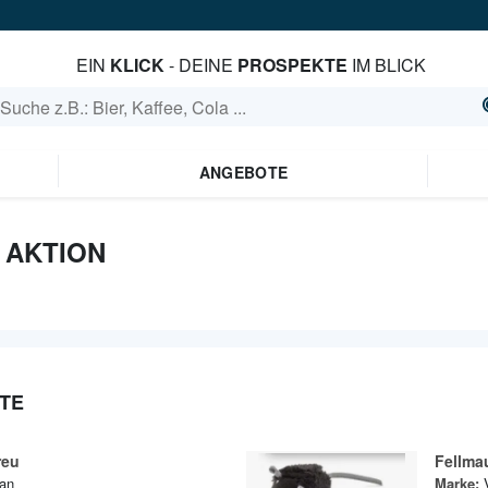
EIN
KLICK
- DEINE
PROSPEKTE
IM BLICK
ANGEBOTE
 AKTION
TE
reu
Fellma
an
Marke: