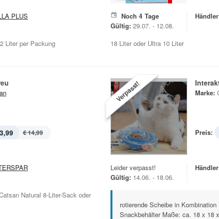
LLA PLUS
Noch
4
Tage
Händler
Gültig:
29.07. - 12.08.
12 Liter per Packung
18 Liter oder Ultra 10 Liter
reu
Intera
Verpasst!
an
Marke:
3,99
Preis:
€ 14,99
TERSPAR
Leider verpasst!
Händler
Gültig:
14.06. - 18.06.
 Catsan Natural 8-Liter-Sack oder
rotierende Scheibe in Kombination 
Snackbehälter Maße: ca. 18 x 18 x 