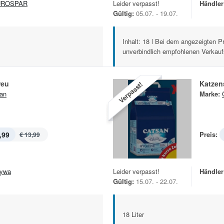
UROSPAR
Leider verpasst!
Händler
Gültig:
05.07. - 19.07.
Inhalt: 18 l Bei dem angezeigten P
unverbindlich empfohlenen Verkaufs
reu
Katzen
Verpasst!
an
Marke:
,99
Preis:
€ 13,99
ywa
Leider verpasst!
Händler
Gültig:
15.07. - 22.07.
18 Liter