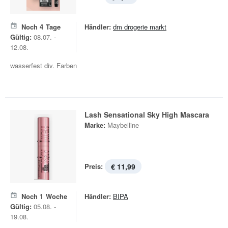
Noch
4
Tage
Händler:
dm drogerie markt
Gültig:
08.07. -
12.08.
wasserfest div. Farben
Lash Sensational Sky High Mascara
Marke:
Maybelline
Preis:
€ 11,99
Noch
1
Woche
Händler:
BIPA
Gültig:
05.08. -
19.08.