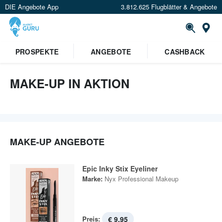
DIE Angebote App
3.812.625 Flugblätter & Angebote
St
PROSPEKTE
ANGEBOTE
CASHBACK
MAKE-UP IN AKTION
MAKE-UP ANGEBOTE
Epic Inky Stix Eyeliner
Marke:
Nyx Professional Makeup
Preis:
€ 9,95