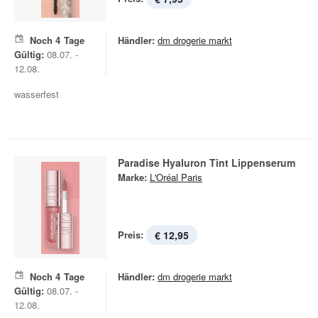
Noch
4
Tage
Händler:
dm drogerie markt
Gültig:
08.07. -
12.08.
wasserfest
Paradise Hyaluron Tint Lippenserum
Marke:
L'Oréal Paris
Preis:
€ 12,95
Noch
4
Tage
Händler:
dm drogerie markt
Gültig:
08.07. -
12.08.