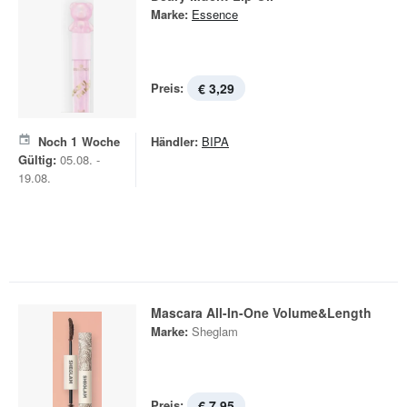
Marke:
Essence
Preis:
€ 3,29
Noch
1
Woche
Händler:
BIPA
Gültig:
05.08. -
19.08.
Mascara All-In-One Volume&Length
Marke:
Sheglam
Preis:
€ 7,95