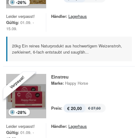
-
26
%
Leider verpasst!
Händler:
Lagerhaus
Gültig:
01.09. -
15.09.
20kg Ein reines Naturprodukt aus hochwertigem Weizenstroh,
zerkleinert, 6-fach entstaubt und saugfäh...
Einstreu
Verpasst!
Marke:
Happy Horse
Preis:
€ 20,00
€ 27,60
-
28
%
Leider verpasst!
Händler:
Lagerhaus
Gültig:
01.09. -