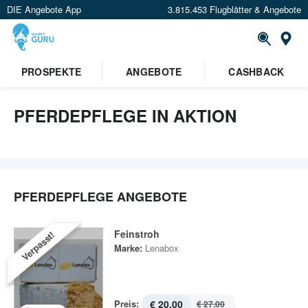
DIE Angebote App
3.815.453 Flugblätter & Angebote
St
PROSPEKTE
ANGEBOTE
CASHBACK
PFERDEPFLEGE IN AKTION
PFERDEPFLEGE ANGEBOTE
Feinstroh
Verpasst!
Marke:
Lenabox
Preis:
€ 20,00
€ 27,00