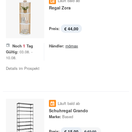
Läuft bald ab
Regal Zora
Preis:
€ 44,00
Noch
1
Tag
Händler:
mömax
Gültig:
03.08. -
10.08.
Details im Prospekt
Läuft bald ab
Schuhregal Grando
Marke:
Based
Preis:
€ 15,00
€ 42,00