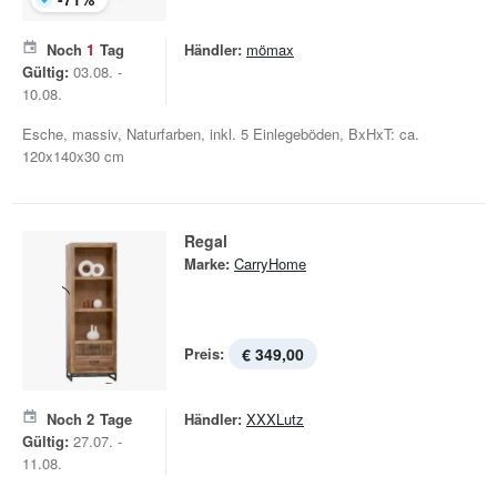
Noch
1
Tag
Händler:
mömax
Gültig:
03.08. -
10.08.
Esche, massiv, Naturfarben, inkl. 5 Einlegeböden, BxHxT: ca.
120x140x30 cm
Regal
Marke:
CarryHome
Preis:
€ 349,00
Noch
2
Tage
Händler:
XXXLutz
Gültig:
27.07. -
11.08.