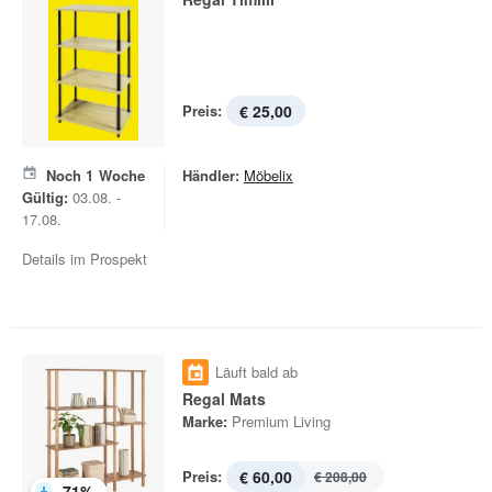
Preis:
€ 25,00
Noch
1
Woche
Händler:
Möbelix
Gültig:
03.08. -
17.08.
Details im Prospekt
Läuft bald ab
Regal Mats
Marke:
Premium Living
Preis:
€ 60,00
€ 208,00
-
71
%