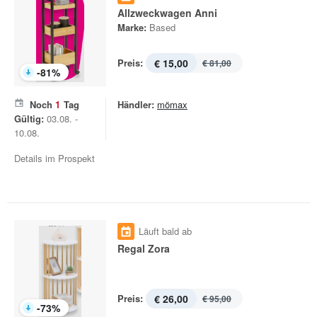
Allzweckwagen Anni
Marke:
Based
Preis:
€ 15,00
€ 81,00
-
81
%
Noch
1
Tag
Händler:
mömax
Gültig:
03.08. -
10.08.
Details im Prospekt
Läuft bald ab
Regal Zora
Preis:
€ 26,00
€ 95,00
-
73
%