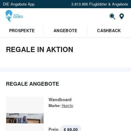
DIE Angebote App
3.813.895 Flugblätter & Angebote
St
PROSPEKTE
ANGEBOTE
CASHBACK
REGALE IN AKTION
REGALE ANGEBOTE
Wandboard
Marke:
Hom'in
Preis:
€ 69,00