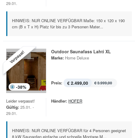
29.01.
HINWEIS: NUR ONLINE VERFÜGBAR Maße: 150 x 120 x 190
cm (B x T x H) Platz für bis zu 3 Personen Mater...
Outdoor Saunafass Lahti XL
Verpasst!
Marke:
Home Deluxe
Preis:
€ 2.499,00
€ 3.999,00
-
38
%
Leider verpasst!
Händler:
HOFER
Gültig:
25.01. -
29.01.
HINWEIS: NUR ONLINE VERFÜGBAR für 4 Personen geeignet
8 kW Saunaofen einfache und schnelle Montage M...