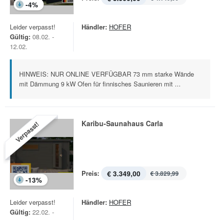
-
4
%
Leider verpasst!
Händler:
HOFER
Gültig:
08.02. -
12.02.
HINWEIS: NUR ONLINE VERFÜGBAR 73 mm starke Wände
mit Dämmung 9 kW Ofen für finnisches Saunieren mit ...
Karibu-Saunahaus Carla
Verpasst!
Preis:
€ 3.349,00
€ 3.829,99
-
13
%
Leider verpasst!
Händler:
HOFER
Gültig:
22.02. -