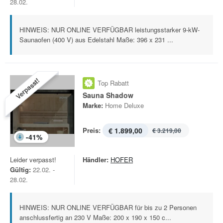
28.02.
HINWEIS: NUR ONLINE VERFÜGBAR leistungsstarker 9-kW-
Saunaofen (400 V) aus Edelstahl Maße: 396 x 231 ...
Verpasst!
Top Rabatt
Sauna Shadow
Marke:
Home Deluxe
Preis:
€ 1.899,00
€ 3.219,00
-
41
%
Leider verpasst!
Händler:
HOFER
Gültig:
22.02. -
28.02.
HINWEIS: NUR ONLINE VERFÜGBAR für bis zu 2 Personen
anschlussfertig an 230 V Maße: 200 x 190 x 150 c...