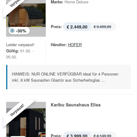
Verpasst!
Marke:
Home Deluxe
Preis:
€ 2.449,00
€ 3.499,00
-
30
%
Leider verpasst!
Händler:
HOFER
Gültig:
01.02. -
05.02.
HINWEIS: NUR ONLINE VERFÜGBAR ideal für 4 Personen
inkl. 8 kW Saunaofen Glastür aus Sicherheitsglas ...
Karibu Saunahaus Elisa
Verpasst!
Preis:
€ 3.999,00
€ 4.149,99