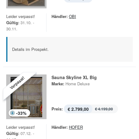
Leider verpasst!
Händler:
OBI
Gültig:
31.10. -
30.11.
Details im Prospekt.
Sauna Skyline XL Big
Verpasst!
Marke:
Home Deluxe
Preis:
€ 2.799,00
€ 4.199,00
-
33
%
Leider verpasst!
Händler:
HOFER
Gültig:
07.12. -