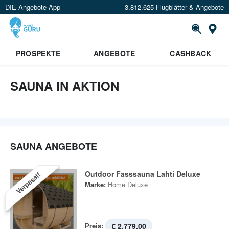
DIE Angebote App
3.812.625 Flugblätter & Angebote
St
PROSPEKTE
ANGEBOTE
CASHBACK
SAUNA IN AKTION
SAUNA ANGEBOTE
Outdoor Fasssauna Lahti Deluxe
Verpasst!
Marke:
Home Deluxe
Preis:
€ 2.779,00