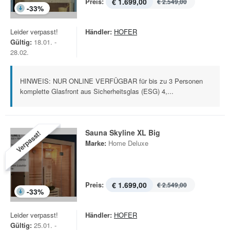
Preis:
€ 1.699,00
€ 2.549,00
-
33
%
Leider verpasst!
Händler:
HOFER
Gültig:
18.01. -
28.02.
HINWEIS: NUR ONLINE VERFÜGBAR für bis zu 3 Personen
komplette Glasfront aus Sicherheitsglas (ESG) 4,...
Sauna Skyline XL Big
Verpasst!
Marke:
Home Deluxe
Preis:
€ 1.699,00
€ 2.549,00
-
33
%
Leider verpasst!
Händler:
HOFER
Gültig:
25.01. -