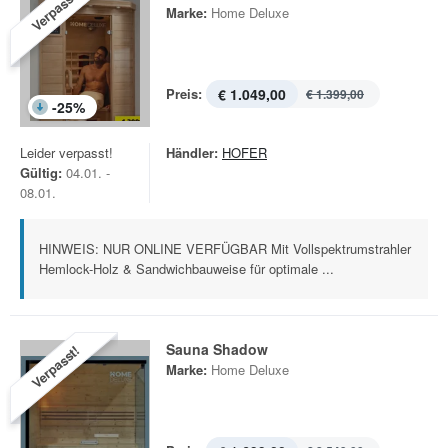
Verpasst!
Marke:
Home Deluxe
Preis:
€ 1.049,00
€ 1.399,00
-
25
%
Leider verpasst!
Händler:
HOFER
Gültig:
04.01. -
08.01.
HINWEIS: NUR ONLINE VERFÜGBAR Mit Vollspektrumstrahler
Hemlock-Holz & Sandwichbauweise für optimale ...
Sauna Shadow
Verpasst!
Marke:
Home Deluxe