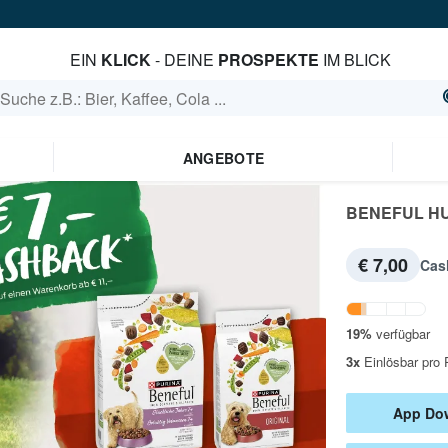
EIN
KLICK
- DEINE
PROSPEKTE
IM BLICK
ANGEBOTE
BENEFUL H
€ 7,00
Cas
19
%
verfügbar
3
x
Einlösbar
pro 
App Dow