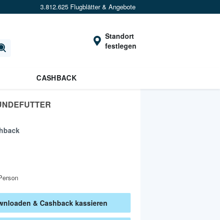
3.812.625 Flugblätter & Angebote
Standort
festlegen
CASHBACK
UNDEFUTTER
hback
Person
nloaden & Cashback kassieren