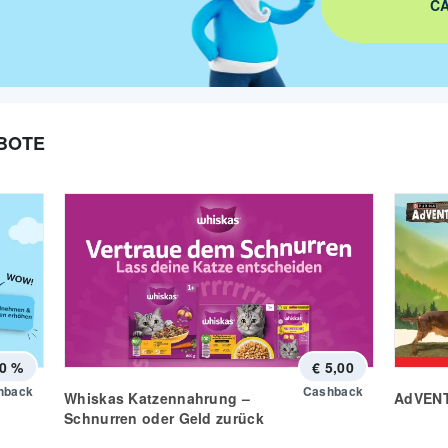
CA
BOTE
0 %
€ 5,00
hback
Cashback
Whiskas Katzennahrung –
AdVEN
Schnurren oder Geld zurück