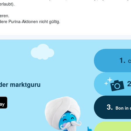
rlaubt).
ieren.
ere Purina-Aktionen nicht gültig.
C
 der marktguru
Bon in 