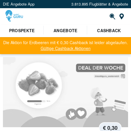
DIE Angebote App
3.813.895 Flugblätter & Angebote
St
PROSPEKTE
ANGEBOTE
CASHBACK
Die Aktion für
Erdbeeren
mit
€ 0,30
Cashback ist leider abgelaufen.
Gültige Cashback Aktionen
€ 0,30