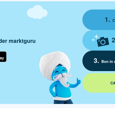
C
 der marktguru
Bon in 
CA