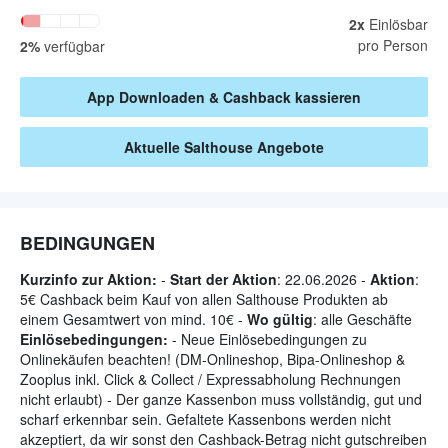
2
x
Einlösbar
pro Person
2
%
verfügbar
App Downloaden & Cashback kassieren
Aktuelle
Salthouse
Angebote
BEDINGUNGEN
Kurzinfo zur Aktion:
-
Start der Aktion
: 22.06.2026 -
Aktion
:
5€ Cashback beim Kauf von allen Salthouse Produkten ab
einem Gesamtwert von mind. 10€ -
Wo gültig
: alle Geschäfte
Einlösebedingungen:
- Neue Einlösebedingungen zu
Onlinekäufen beachten! (DM-Onlineshop, Bipa-Onlineshop &
Zooplus inkl. Click & Collect / Expressabholung Rechnungen
nicht erlaubt) - Der ganze Kassenbon muss vollständig, gut und
scharf erkennbar sein. Gefaltete Kassenbons werden nicht
akzeptiert, da wir sonst den Cashback-Betrag nicht gutschreiben