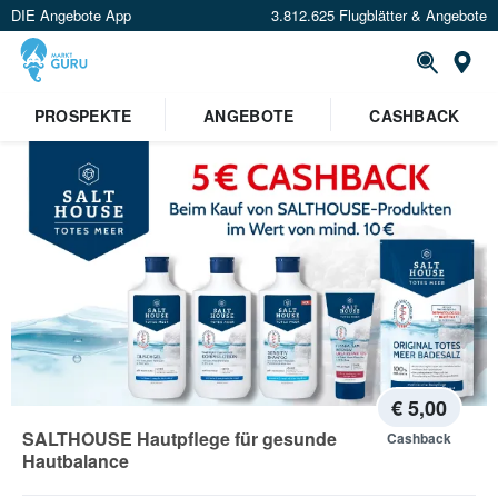
DIE Angebote App
3.812.625 Flugblätter & Angebote
St
PROSPEKTE
ANGEBOTE
CASHBACK
€ 5,00
SALTHOUSE Hautpflege für gesunde
Cashback
Hautbalance