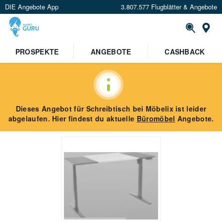
DIE Angebote App
3.807.577 Flugblätter & Angebote
St
PROSPEKTE
ANGEBOTE
CASHBACK
Dieses Angebot für
Schreibtisch
bei Möbelix
ist leider
abgelaufen. Hier findest du aktuelle
Büromöbel
Angebote.