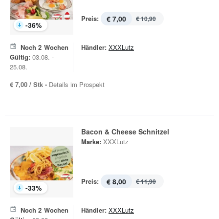
Preis:
€ 7,00
€ 10,90
-
36
%
Noch
2
Wochen
Händler:
XXXLutz
Gültig:
03.08. -
25.08.
€ 7,00 / Stk -
Details im Prospekt
Bacon & Cheese Schnitzel
Marke:
XXXLutz
Preis:
€ 8,00
€ 11,90
-
33
%
Noch
2
Wochen
Händler:
XXXLutz