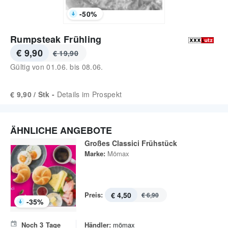
-
50
%
Rumpsteak Frühling
€ 9,90
€ 19,90
Gültig von
01.06.
bis
08.06.
€ 9,90 / Stk -
Details im Prospekt
ÄHNLICHE ANGEBOTE
Großes Classici Frühstück
Marke:
Mömax
Preis:
€ 4,50
€ 6,90
-
35
%
Noch
3
Tage
Händler:
mömax