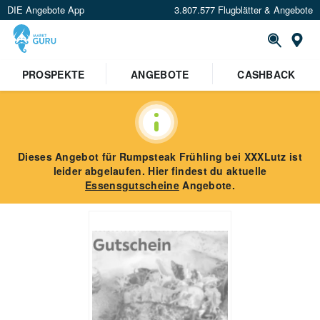
DIE Angebote App
3.807.577 Flugblätter & Angebote
St
PROSPEKTE
ANGEBOTE
CASHBACK
Dieses Angebot für
Rumpsteak Frühling
bei XXXLutz
ist
leider abgelaufen. Hier findest du aktuelle
Essensgutscheine
Angebote.