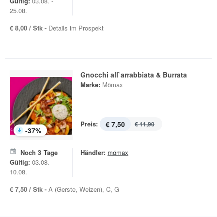
Gültig:
03.08. -
25.08.
€ 8,00 / Stk -
Details im Prospekt
Gnocchi all`arrabbiata & Burrata
Marke:
Mömax
Preis:
€ 7,50
€ 11,90
-
37
%
Noch
3
Tage
Händler:
mömax
Gültig:
03.08. -
10.08.
€ 7,50 / Stk -
A (Gerste, Weizen), C, G