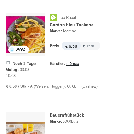
Top Rabatt
Cordon bleu Toskana
Marke:
Mömax
Preis:
€ 6,50
€ 12,90
-
50
%
Noch
3
Tage
Händler:
mömax
Gültig:
03.08. -
10.08.
€ 6,50 / Stk -
A (Weizen, Roggen), C, G, H (Cashew)
Bauernfrühstück
Marke:
XXXLutz