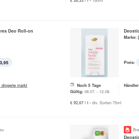
€ 26,33 / l -
150ml
res Deo Roll-on
Deosti
Marke:
3,95
Preis:
 drogerie markt
Noch
5
Tage
Händler
Gültig:
08.07. - 12.08.
€ 92,67 / l -
div. Sorten 75ml
eu
Br
Deosti