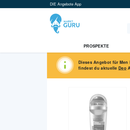
DIE Angebote App
PROSPEKTE
Dieses Angebot für
Men 
findest du aktuelle
Deo