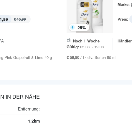
Marke:
1,99
Preis:
€ 15,99
-
25
%
PA
Noch
1
Woche
Händler
Gültig:
05.08. - 19.08.
ung Pink Grapefruit & Lime 40 g
€ 59,80 / l -
div. Sorten 50 ml
N IN DER NÄHE
Entfernung:
1.2km