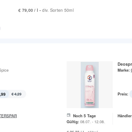
€ 79,00 / l -
div. Sorten 50ml
Deospr
Spice
Marke:
,99
Preis:
€ 4,29
TERSPAR
Noch
5
Tage
Händler
Gültig:
08.07. - 12.08.