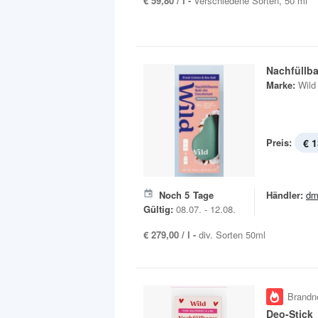
€ 59,80 / l -
Verschiedene Sorten, 50 ml
Nachfüllba
Marke:
Wild
Preis:
€ 1
Noch
5
Tage
Händler:
dm
Gültig:
08.07. - 12.08.
€ 279,00 / l -
div. Sorten 50ml
Brandn
Deo-Stick