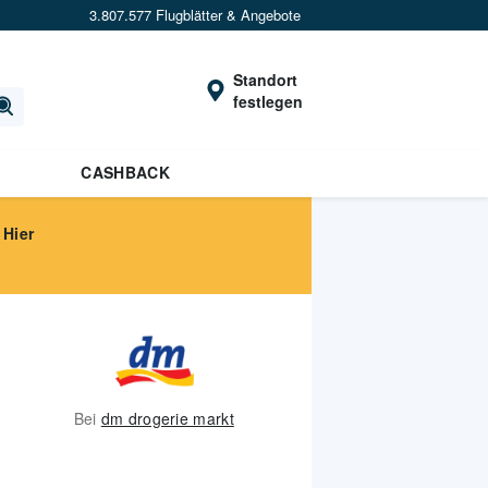
3.807.577 Flugblätter & Angebote
Standort
festlegen
CASHBACK
 Hier
Bei
dm drogerie markt