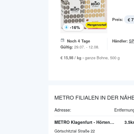
Preis:
€ 7
-
16
%
Noch
4
Tage
Händler:
S
Gültig:
29.07. - 12.08.
€ 15,98 / kg -
ganze Bohne, 500 g
METRO FILIALEN IN DER NÄH
Adresse:
Entfernun
METRO Klagenfurt - Hörtendorf
3.5k
Görtschitztal Straße 22