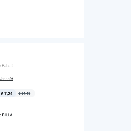
 Rabatt
c
Nescafé
€ 7,24
€ 14,49
:
BILLA