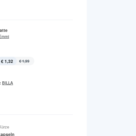
atte
Emmi
€ 1,32
€ 1,99
:
BILLA
Kürze
kapseln