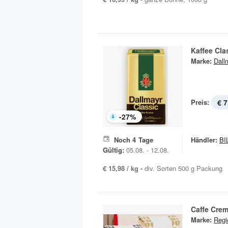
Kaffee Cla
Marke:
Dall
Preis:
€ 7
-
27
%
Noch
4
Tage
Händler:
BI
Gültig:
05.08. - 12.08.
€ 15,98 / kg -
div. Sorten 500 g Packung
Caffe Cre
Marke:
Regi