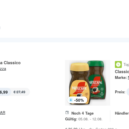
a Classico
Top
zza
Classi
Marke:
6,99
Preis:
€ 27,49
-
50
%
PAR
Noch
4
Tage
Händler
Gültig:
05.08. - 12.08.