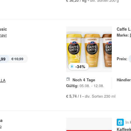
€ 36,20 / kg -
div. Sorten 200 g
ssic
Caffe L
mayr
Marke:
,99
Preis:
€ 10,99
-
34
%
Noch
4
Tage
Händler
LLA
Gültig:
05.08. - 12.08.
€ 5,74 / l -
div. Sorten 230 ml
ma
In 
o
Kaffee