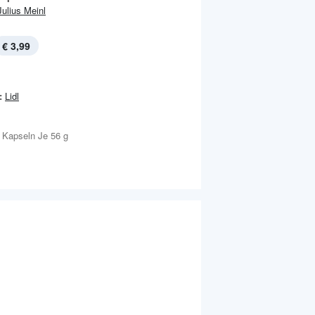
Julius Meinl
€ 3,99
:
Lidl
 Kapseln Je 56 g