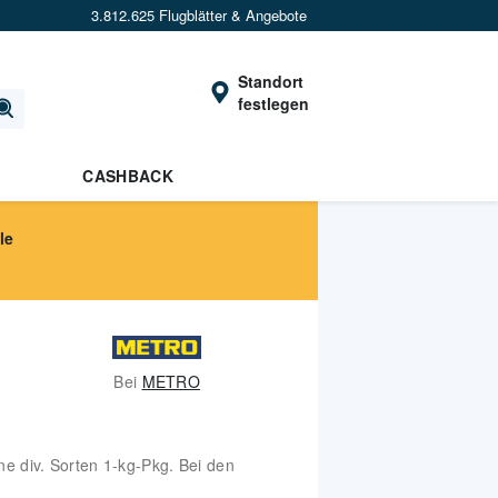
3.812.625 Flugblätter & Angebote
Standort
festlegen
CASHBACK
le
Bei
METRO
iv. Sorten 1-kg-Pkg. Bei den