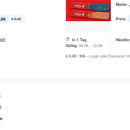
Marke:
,99
Preis:
€ 9,49
PAR
In
1
Tag
Händler
Gültig:
09.08. - 12.08.
€ 0,40 / Stk -
Lungo oder Espresso 10
E
g:
m