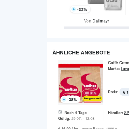
-
32
%
Von
Dallmayr
ÄHNLICHE ANGEBOTE
Caffè Crem
Marke:
Lava
Preis:
€ 1
-
38
%
Noch
4
Tage
Händler:
S
Gültig:
29.07. - 12.08.
€ 16,99 / kg -
ganze Bohne, 1000 g