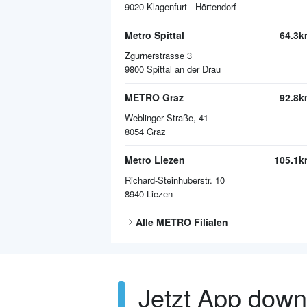
9020
Klagenfurt - Hörtendorf
Metro Spittal
64.3k
Zgurnerstrasse 3
9800
Spittal an der Drau
METRO Graz
92.8k
Weblinger Straße, 41
8054
Graz
Metro Liezen
105.1k
Richard-Steinhuberstr. 10
8940
Liezen
Alle
METRO
Filialen
Jetzt App dow