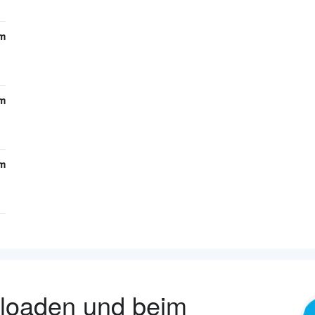
m
m
m
nloaden und beim