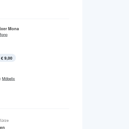
ixer Mona
Bono
€ 9,00
:
Möbelix
Kürze
fen