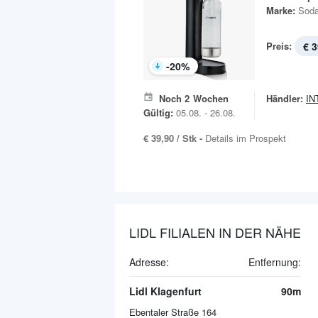
Marke:
Soda
Preis:
€ 3
-
20
%
Noch
2
Wochen
Händler:
IN
Gültig:
05.08. - 26.08.
€ 39,90 / Stk -
Details im Prospekt
LIDL FILIALEN IN DER NÄHE
Adresse:
Entfernung:
Lidl Klagenfurt
90m
Ebentaler Straße 164