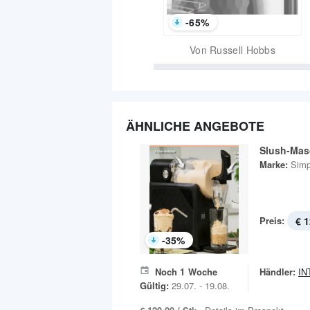
-
65
%
Von
Russell Hobbs
ÄHNLICHE ANGEBOTE
Slush-Mas
Marke:
Simp
Preis:
€ 1
-
35
%
Noch
1
Woche
Händler:
IN
Gültig:
29.07. - 19.08.