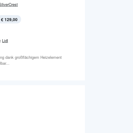
SilverCrest
€ 129,00
:
Lidl
lung dank großflächigem Heizelement
bar...