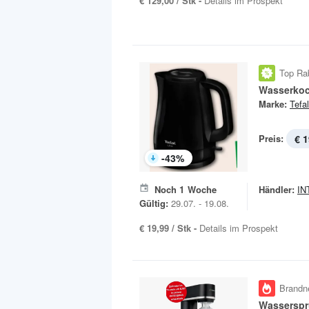
€ 129,00 / Stk -
Details im Prospekt
Top Ra
Wasserkoc
Marke:
Tefal
Preis:
€ 1
-
43
%
Noch
1
Woche
Händler:
IN
Gültig:
29.07. - 19.08.
€ 19,99 / Stk -
Details im Prospekt
Brandn
Wasserspr