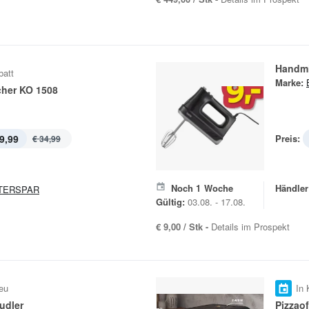
Handm
batt
Marke:
her KO 1508
9,99
Preis:
€ 34,99
Noch
1
Woche
Händler
TERSPAR
Gültig:
03.08. - 17.08.
€ 9,00 / Stk -
Details im Prospekt
eu
In 
udler
Pizzao