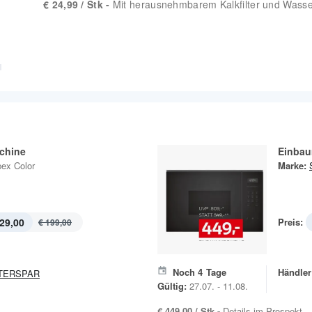
€ 24,99 / Stk -
Mit herausnehmbarem Kalkfilter und Wass
chine
Einbau
ex Color
Marke:
29,00
Preis:
€ 199,00
Noch
4
Tage
Händler
TERSPAR
Gültig:
27.07. - 11.08.
€ 449,00 / Stk -
Details im Prospekt