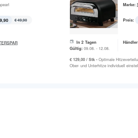
pearl
Marke:
9,90
Preis:
€ 49,90
In
2
Tagen
Händler
TERSPAR
Gültig:
09.08. - 12.08.
€ 129,00 / Stk -
Optimale Hitzevertei
Ober- und Unterhitze individuell einstell