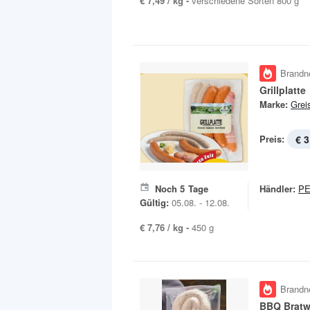
€ 7,49 / kg -
verschiedene Sorten 800 g
Brandn
Grillplatte
Marke:
Grei
Preis:
€ 3
Noch
5
Tage
Händler:
P
Gültig:
05.08. - 12.08.
€ 7,76 / kg -
450 g
Brandn
BBQ Bratw