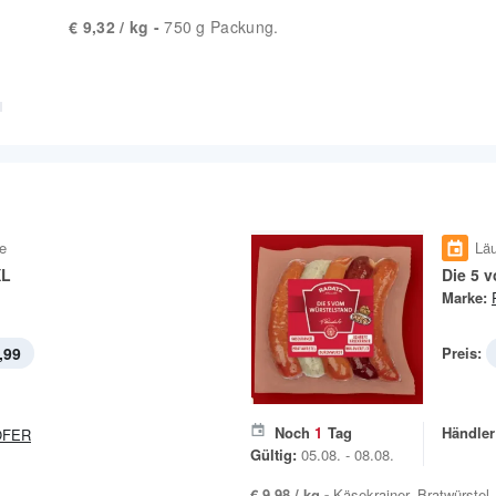
€ 9,32 / kg -
750 g Packung.
e
Läu
XL
Die 5 
Marke:
,99
Preis:
Noch
1
Tag
Händler
OFER
Gültig:
05.08. - 08.08.
€ 9,98 / kg -
Käsekrainer, Bratwürstel