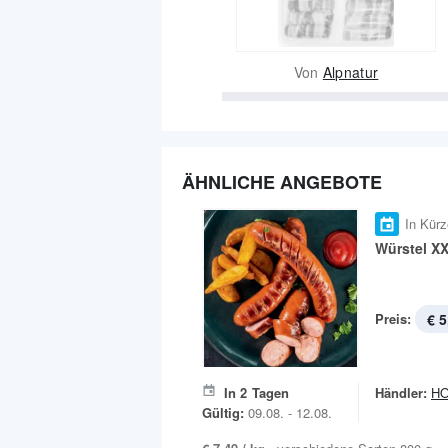
Von
Alpnatur
ÄHNLICHE ANGEBOTE
In Kürz
Würstel X
Preis:
€ 5
In
2
Tagen
Händler:
H
Gültig:
09.08. - 12.08.