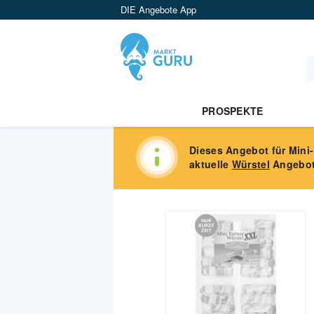
DIE Angebote App
PROSPEKTE
Dieses Angebot für
Mini
aktuelle
Würstel
Angebot