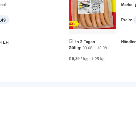
hof
Marke:
,49
Preis:
In
2
Tagen
Händler
OFER
Gültig:
09.08. - 12.08.
€ 6,39 / kg -
1,25 kg