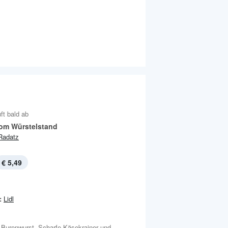
ft bald ab
vom Würstelstand
Radatz
€ 5,49
:
Lidl
, Burenwurst, Scharfe Käsekrainer und