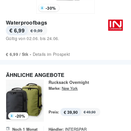
-
30
%
Waterproofbags
€ 6,99
€ 9,99
Gültig von
02.06.
bis
24.06.
€ 6,99 / Stk -
Details im Prospekt
ÄHNLICHE ANGEBOTE
Rucksack Overnight
Marke:
New York
Preis:
€ 39,90
€ 49,90
-
20
%
Noch
1
Monat
Händler:
INTERSPAR