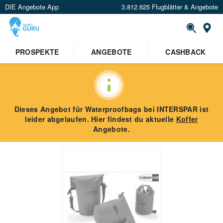
DIE Angebote App
3.812.625 Flugblätter & Angebote
St
PROSPEKTE
ANGEBOTE
CASHBACK
Dieses Angebot für
Waterproofbags
bei INTERSPAR
ist
leider abgelaufen. Hier findest du aktuelle
Koffer
Angebote.