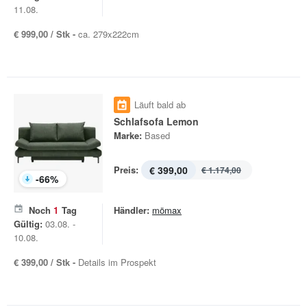
11.08.
€ 999,00 / Stk -
ca. 279x222cm
Läuft bald ab
Schlafsofa Lemon
Marke:
Based
Preis:
€ 399,00
€ 1.174,00
-
66
%
Noch
1
Tag
Händler:
mömax
Gültig:
03.08. -
10.08.
€ 399,00 / Stk -
Details im Prospekt