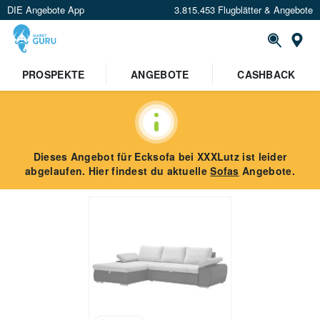
DIE Angebote App
3.815.453 Flugblätter & Angebote
St
PROSPEKTE
ANGEBOTE
CASHBACK
Dieses Angebot für
Ecksofa
bei XXXLutz
ist leider
abgelaufen. Hier findest du aktuelle
Sofas
Angebote.