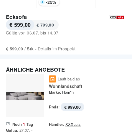
-
25
%
Ecksofa
€ 599,00
€ 799,00
Gültig von
06.07.
bis
14.07.
€ 599,00 / Stk -
Details im Prospekt
ÄHNLICHE ANGEBOTE
Läuft bald ab
Wohnlandschaft
Marke:
Hom'in
Preis:
€ 999,00
Noch
1
Tag
Händler:
XXXLutz
Gültig:
27.07. -