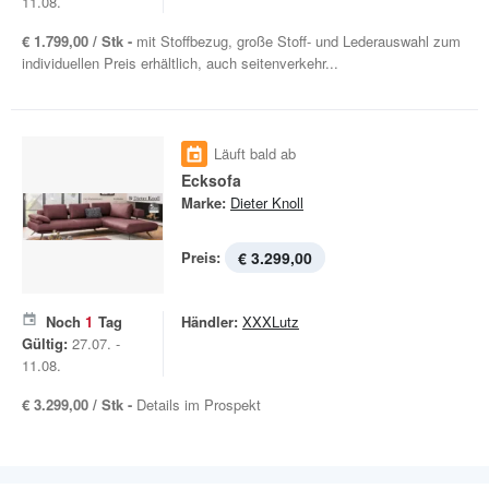
11.08.
€ 1.799,00 / Stk -
mit Stoffbezug, große Stoff- und Lederauswahl zum
individuellen Preis erhältlich, auch seitenverkehr...
Läuft bald ab
Ecksofa
Marke:
Dieter Knoll
Preis:
€ 3.299,00
Noch
1
Tag
Händler:
XXXLutz
Gültig:
27.07. -
11.08.
€ 3.299,00 / Stk -
Details im Prospekt