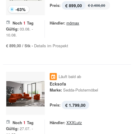
Preis:
€ 899,00
€ 2.406,00
-
63
%
Noch
1
Tag
Händler:
mömax
Gültig:
03.08. -
10.08.
€ 899,00 / Stk -
Details im Prospekt
Läuft bald ab
Ecksofa
Marke:
Sedda-Polstermöbel
Preis:
€ 1.799,00
Noch
1
Tag
Händler:
XXXLutz
Gültig:
27.07. -