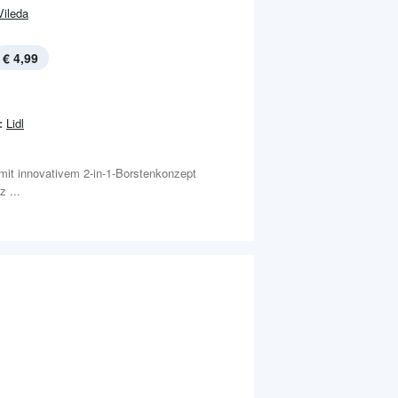
Vileda
€ 4,99
:
Lidl
 mit innovativem 2-in-1-Borstenkonzept
 ...