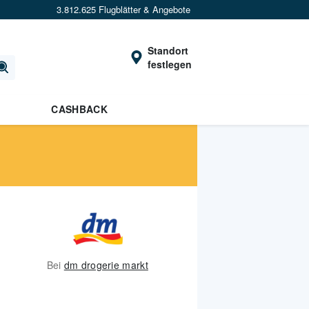
3.812.625 Flugblätter & Angebote
Standort
festlegen
CASHBACK
Bei
dm drogerie markt