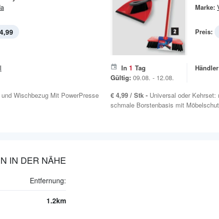
da
Marke:
4,99
Preis:
l
In
1
Tag
Händler
Gültig:
09.08. - 12.08.
l und Wischbezug Mit PowerPresse
€ 4,99 / Stk -
Universal oder Kehrset:
schmale Borstenbasis mit Möbelschutz
N IN DER NÄHE
Entfernung:
1.2km