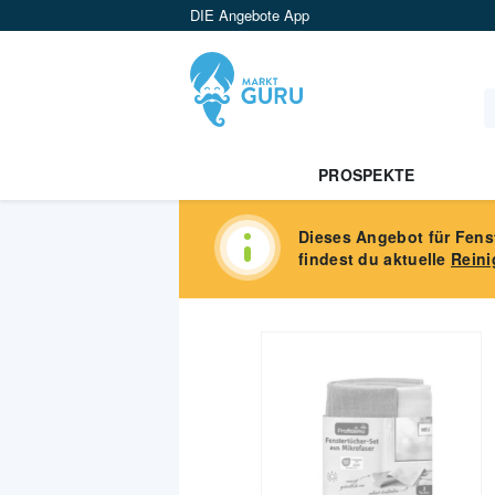
DIE Angebote App
PROSPEKTE
Dieses Angebot für
Fens
findest du aktuelle
Reini