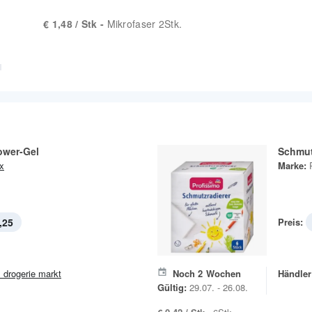
€ 1,48 / Stk -
Mikrofaser 2Stk.
ower-Gel
Schmut
x
Marke:
,25
Preis:
 drogerie markt
Noch
2
Wochen
Händler
Gültig:
29.07. - 26.08.