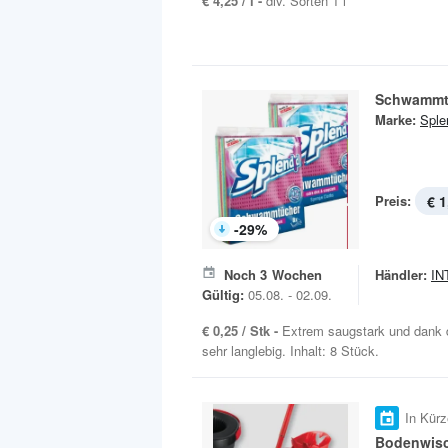
€ 4,25 / l -
div. Sorten 1 l
Schwammt
Marke:
Sple
Preis:
€ 1
-
29
%
Noch
3
Wochen
Händler:
IN
Gültig:
05.08. - 02.09.
€ 0,25 / Stk -
Extrem saugstark und dank 
sehr langlebig. Inhalt: 8 Stück.
In Kürz
Bodenwisc