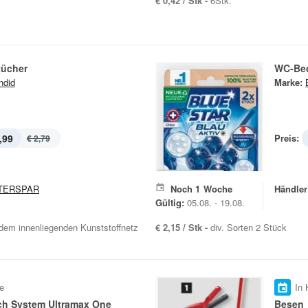
€ 0,42 / Stk -
6Stk.
ücher
WC-Bec
ndid
Marke:
,99
Preis:
€ 2,79
TERSPAR
Noch
1
Woche
Händler
Gültig:
05.08. - 19.08.
dem innenliegenden Kunststoffnetz
€ 2,15 / Stk -
div. Sorten 2 Stück
e
In 
h System Ultramax One
Besen