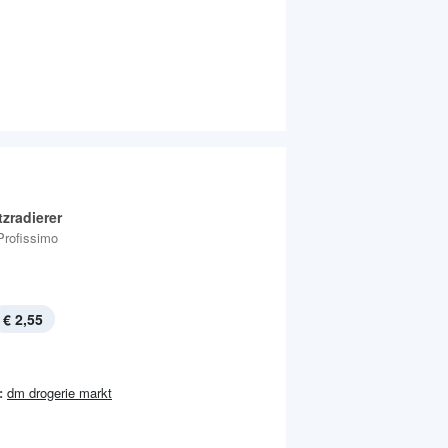
zradierer
Profissimo
€ 2,55
:
dm drogerie markt