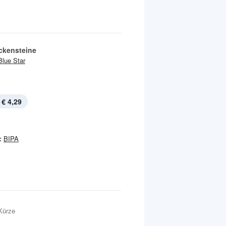
kensteine
Blue Star
€ 4,29
:
BIPA
Kürze